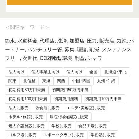
＜
関連キーワード
＞
節水, 水道料金, 代理店, 洗浄, 加盟店, 圧力, 販売店, 気泡, パ
ートナー, ベンチュリー管, 募集, 理論, 削減, メンテナンス
フリー, 次世代, CO2削減, 環境, 利益, シャワー
法人向け
個人事業主向け
個人向け
全国
北海道・東北
関東
北信越
東海
関西
中国・四国
九州・沖縄
初期費用30万円未満
初期費用50万円未満
初期費用100万円未満
初期費用無料
初期費用10万円未満
法人に販売
飲食店に販売
エステ・美容室に販売
ホテル・旅館に販売
病院・動物病院に販売
老人介護施設に販売
学校に販売
食品工場に販売
ゴルフ場に販売
スポーツクラブに販売
学習塾に販売