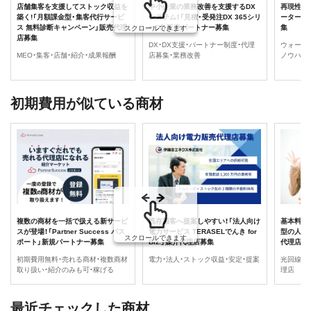
店舗集客を支援してストック収益を
中小企業の業務改善を支援するDX
再現性の
築く!「月額課金型・集客代行サービ
システム！「見積・受発注DX 365シリ
ーターサ
ス 無料診断キャンペーン」販売代理
ーズ」販売パートナー募集
集
スクロールできます
店募集
DX・DX支援・パートナー制度・代理
ウォータ
MEO・集客・店舗・紹介・成果報酬
店募集・業務改善
ノウハウ
初期費用が似ている商材
複数の商材を一括で扱える新サービ
既存顧客へ提案しやすい！「法人向け
基本料金
スが登場！「Partner Success パス
電力サービス TERASELでんき for
型の人気
スクロールできます
ポート」新規パートナー募集
Biz.」媒介代理店募集
代理店募
初期費用無料・売れる商材・複数商材
電力・法人・ストック収益・安定・提案
光回線・
取り扱い・紹介のみも可・稼げる
理店
最近チェックした商材