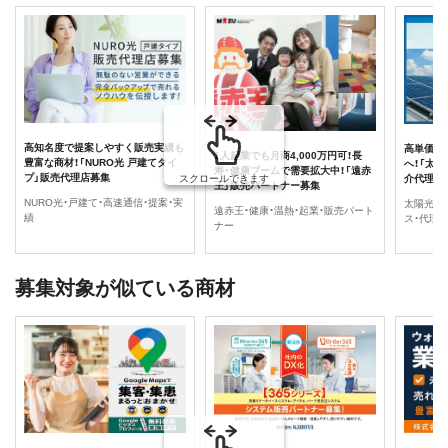
高知名度で提案しやすく販売実績も
高単価商
1人起業でも月商4,000万円可！長
豊富な商材！「NURO光 戸建てタイ
へ！「太
寿・健康ブームで需要拡大中！「遠赤
プ」販売代理店募集
介代理店
スクロールできます
王」販売パートナー募集
NURO光・戸建て・高速通信・提案・実
太陽光発
遠赤王・健康・温熱・起業・販売パート
績
ス・代理
ナー
募集対象が似ている商材