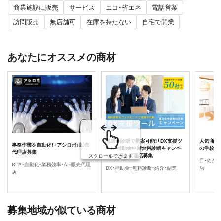
商業施設に販売
サービス
エコ・省エネ
電話営業
訪問販売
無店舗可
在庫を持たない
自宅で開業
あなたにオススメの商材
補助金診断で提案可能！「DX支援ツ
人気商品
事務作業を自動化！「アシロボ」販売
ール 補助金申請無料診断キャンペ
の学校」
代理店募集
ーン」紹介代理店募集
スクロールできます
目・めが
RPA・自動化・業務効率・AI・販売代理
DX・補助金・無料診断・紹介・副業
店
店
募集地域が似ている商材