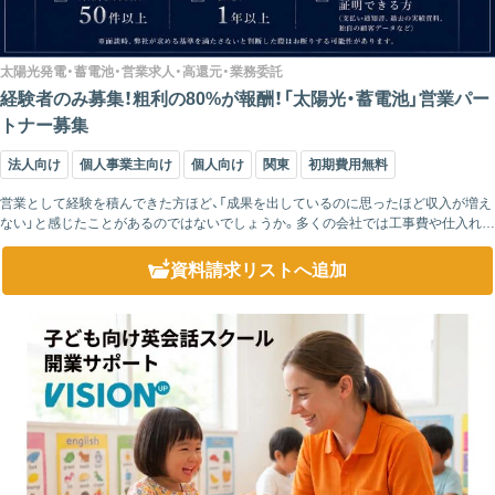
太陽光発電・蓄電池・営業求人・高還元・業務委託
経験者のみ募集！粗利の80%が報酬！「太陽光・蓄電池」営業パー
トナー募集
法人向け
個人事業主向け
個人向け
関東
初期費用無料
営業として経験を積んできた方ほど、「成果を出しているのに思ったほど収入が増え
ない」と感じたことがあるのではないでしょうか。多くの会社では工事費や仕入れ価
格に利益が上乗せされ、その後に会社利益を差し引いた金額をもとに歩合が計算さ
れるケース...
資料請求リスト
へ追加