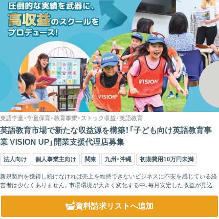
英語学童・学童保育・教育事業・ストック収益・英語教育
英語教育市場で新たな収益源を構築！「子ども向け英語教育事
業 VISION UP」開業支援代理店募集
法人向け
個人事業主向け
関東
九州・沖縄
初期費用10万円未満
新規契約を獲得し続けなければ売上を維持できないビジネスに不安を感じている経
営者は少なくありません。市場環境が大きく変化する中、毎月安定した収益が見込め
る事業を持つことは、企業経営において大きな強みとなります。 この教育事業...
資料請求リスト
へ追加