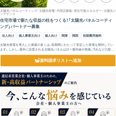
太陽光パネルコーティング・太陽光発電・代理店募集・再生可能エネルギー・太陽光メ
ンテナンス
住宅市場で新たな収益の柱をつくる！「太陽光パネルコーティ
ング」パートナー募集
法人向け
個人事業主向け
個人向け
関東
関西
初期費用無料
太陽光発電を導入した家庭の多くは、長期間にわたって安定した発電を期待してい
ます。しかし、屋外に設置される太陽光パネルは日々紫外線や雨風、汚れなどの影響
を受けるため、十分な性能を維持するためには適切なメンテナンスが重要になりま
す。 ...
資料請求リスト
へ追加