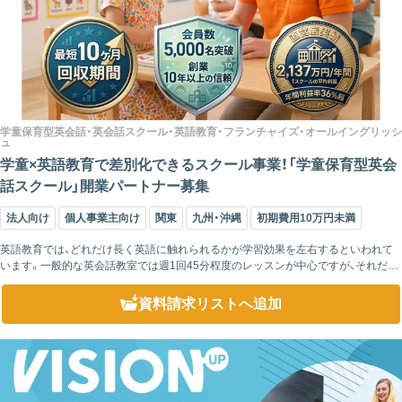
学童保育型英会話・英会話スクール・英語教育・フランチャイズ・オールイングリッシ
ュ
学童×英語教育で差別化できるスクール事業！「学童保育型英会
話スクール」開業パートナー募集
法人向け
個人事業主向け
関東
九州・沖縄
初期費用10万円未満
英語教育では、どれだけ長く英語に触れられるかが学習効果を左右するといわれて
います。一般的な英会話教室では週1回45分程度のレッスンが中心ですが、それだけ
では英語を「勉強する」時間は確保できても、「英語を使う」時間は限られてしまい...
資料請求リスト
へ追加