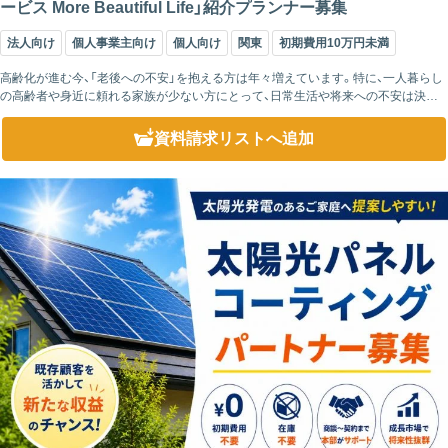
ービス More Beautiful Life」紹介プランナー募集
法人向け
個人事業主向け
個人向け
関東
初期費用10万円未満
高齢化が進む今、「老後への不安」を抱える方は年々増えています。特に、一人暮らし
の高齢者や身近に頼れる家族が少ない方にとって、日常生活や将来への不安は決し
て小さなものではありません。 More Beautiful Lifeで...
資料請求リスト
へ追加