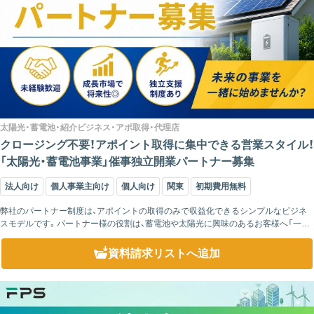
太陽光・蓄電池・紹介ビジネス・アポ取得・代理店
クロージング不要！アポイント取得に集中できる営業スタイル！
「太陽光・蓄電池事業」催事独立開業パートナー募集
法人向け
個人事業主向け
個人向け
関東
初期費用無料
弊社のパートナー制度は、アポイントの取得のみで収益化できるシンプルなビジネ
スモデルです。パートナー様の役割は、蓄電池や太陽光に興味のあるお客様へ「一度
話だけ聞いてみませんか？」とご案内し、商談の機会を作ることだけ。その後の提案・
クロージ...
資料請求リスト
へ追加