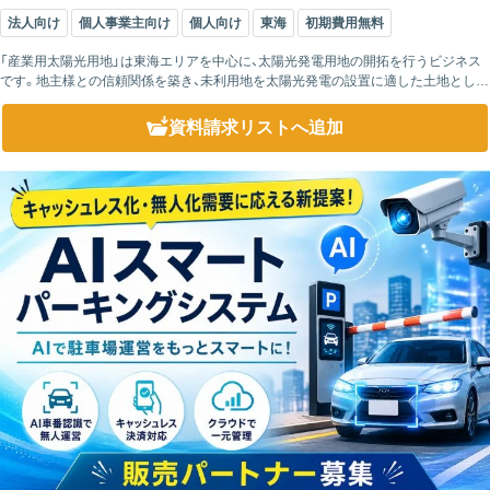
法人向け
個人事業主向け
個人向け
東海
初期費用無料
「産業用太陽光用地」は東海エリアを中心に、太陽光発電用地の開拓を行うビジネス
です。地主様との信頼関係を築き、未利用地を太陽光発電の設置に適した土地として
提供することで、地域の再生可能エネルギー普及を支援します。 【経験者の方】1ヶ...
資料請求リスト
へ追加