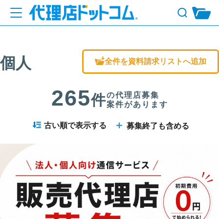
個人
全件を資料請求リストへ追加
265
の代理店募集
件
案件があります
＋
古い順で表示する
募集終了も含める