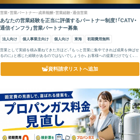
営業・営業パートナー・成果報酬・営業経験・通信営業
あなたの営業経験を正当に評価するパートナー制度！「CATV・
通信インフラ」営業パートナー募集
法人向け
個人事業主向け
個人向け
東海
初期費用無料
営業として実績を積み重ねてきた方ほど、「もっと営業に集中できれば成果を伸ばせ
るのに」と感じた経験があるのではないでしょうか。お客様への提案だけでなく、申
込書類の作成や事務処理、アフターフォローなどに時間を取られ、本来注力したい
営...
資料請求リスト
へ追加