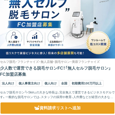
セルフ脱毛・フランチャイズ・無人店舗・脱毛サロン・美容フランチャイズ
少人数で運営できる脱毛サロンFC！「無人セルフ脱毛サロン」
FC加盟店募集
法人向け
個人事業主向け
個人向け
全国
初期費用100万円以上
セルフ脱毛サロン「i-Skin」の大きな特長は、完全無人で運営できるビジネスモデルで
す。一般的な脱毛サロンでは、スタッフの採用や教育、人件費などが経営の大きな負
担になります。一方、「i-Skin」ではセルフ脱毛方式を採用することで、人件...
資料請求リスト
へ追加