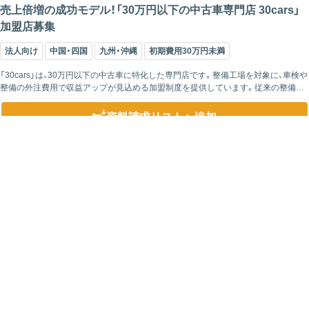
売上倍増の成功モデル！「30万円以下の中古車専門店 30cars」
加盟店募集
法人向け
中国・四国
九州・沖縄
初期費用30万円未満
「30cars」は、30万円以下の中古車に特化した専門店です。整備工場を対象に、車検や
整備の外注費用で収益アップが見込める加盟制度を提供しています。従来の整備業
務だけに依存しない多角的な収益モデルを採用し、新規車検・継続車検による収益
に...
資料請求リスト
へ追加
こちらをクリックして
資料請求にお進みください
資料請求リストを確認