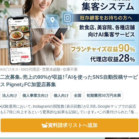
AIビジネス・SNS代理店・営業未経験・在庫不要
二次募集、売上の90%が収益！「AIを使ったSNS自動投稿サービ
ス Pignet」FC加盟店募集
法人向け
個人事業主向け
個人向け
全国
初期費用30万円未満
•試験運用において、Instagramの閲覧数（表示回数）が2.3倍、Googleマップでの反応
も1.7倍に向上するという驚異的な結果を記録しています。•この裏付けられた「集客
実績」を提示できるため、説得力のある提案が可能になり、高い成...
資料請求リスト
へ追加