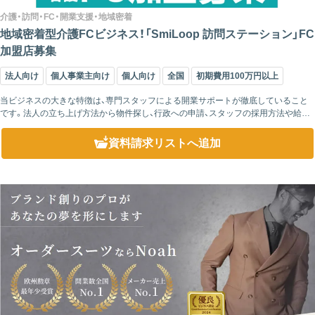
介護・訪問・FC・開業支援・地域密着
地域密着型介護FCビジネス！「SmiLoop 訪問ステーション」FC
加盟店募集
法人向け
個人事業主向け
個人向け
全国
初期費用100万円以上
当ビジネスの大きな特徴は、専門スタッフによる開業サポートが徹底していること
です。法人の立ち上げ方法から物件探し、行政への申請、スタッフの採用方法や給与
設定、広告宣伝の仕方まで、初めての方にもわかりやすく丁寧に指導します。また、加
盟後の研...
資料請求リスト
へ追加