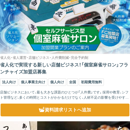
省人化・省人運営・店舗ビジネス・人件費削減・完全予約制
省人化で実現する新しい店舗ビジネス！「個室麻雀サロン」フラ
ンチャイズ加盟店募集
法人向け
個人事業主向け
個人向け
全国
初期費用無料
店舗ビジネスにおいて、最も大きな課題のひとつが「人件費」です。採用や教育、シフ
ト管理など、多くの時間とコストがかかるだけでなく、人材不足の影響を受けやすい
のも現実です。本サービスは、そうした課題を解決する“省人化ビジネス...
資料請求リスト
へ追加