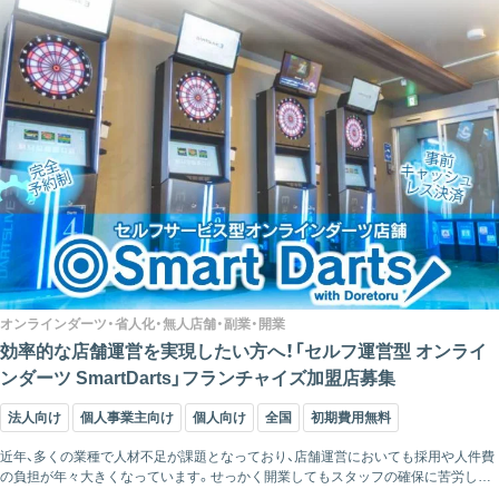
オンラインダーツ・省人化・無人店舗・副業・開業
効率的な店舗運営を実現したい方へ！「セルフ運営型 オンライ
ンダーツ SmartDarts」フランチャイズ加盟店募集
法人向け
個人事業主向け
個人向け
全国
初期費用無料
近年、多くの業種で人材不足が課題となっており、店舗運営においても採用や人件費
の負担が年々大きくなっています。せっかく開業してもスタッフの確保に苦労した
り、人件費が利益を圧迫したりするケースは少なくありません。そのため、少...