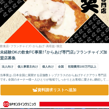
飲食店・フランチャイズ・からあげ・高収益・独立
未経験OKの飲食FC事業！「からあげ専門店」フランチャイズ加
盟店募集
法人向け
個人事業主向け
個人向け
全国
初期費用100万円以上
当事業は、日本全国に展開する店舗数トップクラスのからあげテイクアウト専門店
です。全国のオーナー様一人ひとりが地域でしっかりとお客様に愛され、継続して経
営を続けてこられたからこそ、ここまでの広がりを見せているのです。では、なぜこ
こ...
資料請求リスト
へ追加