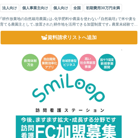
法人向け
個人事業主向け
個人向け
全国
初期費用30万円未満
「耕作放棄地の自然栽培農園」は、化学肥料や農薬を使わない「自然栽培」で米や麦を
育てる農園主として、放置された耕作地を活用できる加盟制度です。農業未経験でも
安心の研修とサポート体制が整っており、離農した農家の農機具を活用することで
低コスト...
資料請求リスト
へ追加