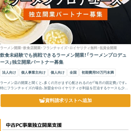
ラーメン開業・飲食店開業・フランチャイズ・ロイヤリティ無料・低資金開業
飲食未経験でも挑戦できるラーメン開業！「ラーメンプロデュ
ース」独立開業パートナー募集
法人向け
個人事業主向け
個人向け
全国
初期費用50万円未満
ラーメン店の開業と聞くと、多くの方がまず心配されるのが「毎月の固定費」です。
特にフランチャイズの場合、加盟金やロイヤリティが利益を圧迫するケースも少な
くありません。 当ビジネスでは、加盟金0円・加盟保証金0円・研修費0円・ロイヤリ...
資料請求リスト
へ追加