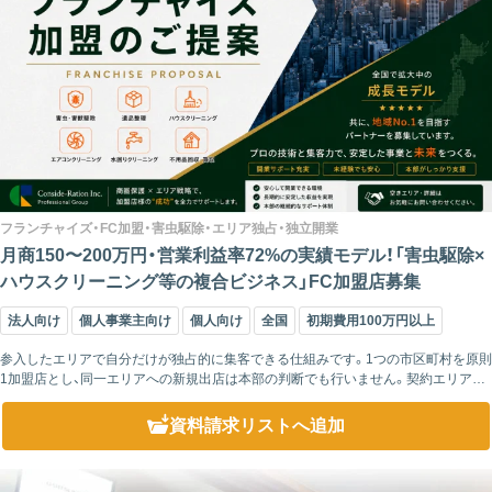
フランチャイズ・FC加盟・害虫駆除・エリア独占・独立開業
月商150〜200万円・営業利益率72%の実績モデル！「害虫駆除×
ハウスクリーニング等の複合ビジネス」FC加盟店募集
法人向け
個人事業主向け
個人向け
全国
初期費用100万円以上
参入したエリアで自分だけが独占的に集客できる仕組みです。1つの市区町村を原則
1加盟店とし、同一エリアへの新規出店は本部の判断でも行いません。契約エリア内
で発生する集客は、加盟店様の独占的な権利として保護されます。 未出店エリアの
引...
資料請求リスト
へ追加