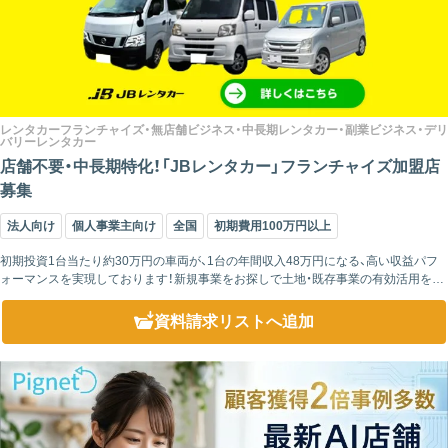
レンタカーフランチャイズ・無店舗ビジネス・中長期レンタカー・副業ビジネス・デリ
バリーレンタカー
店舗不要・中長期特化！「JBレンタカー」フランチャイズ加盟店
募集
法人向け
個人事業主向け
全国
初期費用100万円以上
初期投資1台当たり約30万円の車両が、1台の年間収入48万円になる、高い収益パフ
ォーマンスを実現しております！新規事業をお探しで土地・既存事業の有効活用をお
考えの、法人・個人事業主様、エリア限定・早い者勝ちの日本初の画期的なレンタカ
ー...
資料請求リスト
へ追加