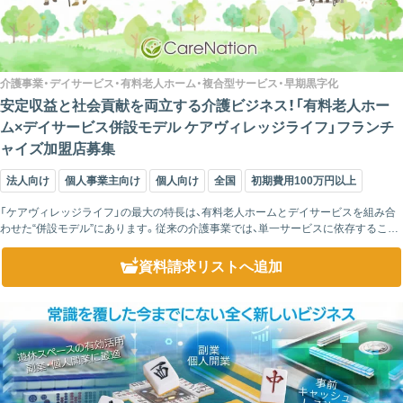
介護事業・デイサービス・有料老人ホーム・複合型サービス・早期黒字化
安定収益と社会貢献を両立する介護ビジネス！「有料老人ホー
ム×デイサービス併設モデル ケアヴィレッジライフ」フランチ
ャイズ加盟店募集
法人向け
個人事業主向け
個人向け
全国
初期費用100万円以上
「ケアヴィレッジライフ」の最大の特長は、有料老人ホームとデイサービスを組み合
わせた“併設モデル”にあります。従来の介護事業では、単一サービスに依存すること
で収益が不安定になりやすいという課題がありました。 しかし本モデルでは、「通...
資料請求リスト
へ追加