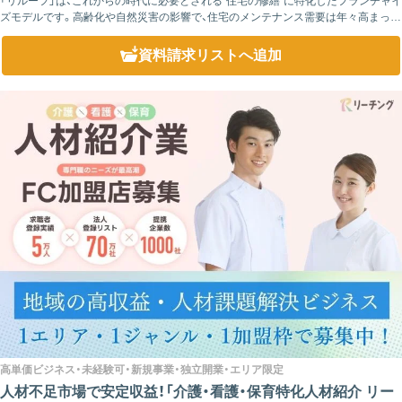
「リルーフ」は、これからの時代に必要とされる“住宅の修繕”に特化したフランチャイ
ズモデルです。高齢化や自然災害の影響で、住宅のメンテナンス需要は年々高まって
おり、古くなった雨樋や屋根、カーポートの修繕など、住まいに関する「困った」を解
決...
資料請求リスト
へ追加
高単価ビジネス・未経験可・新規事業・独立開業・エリア限定
人材不足市場で安定収益！「介護・看護・保育特化人材紹介 リー