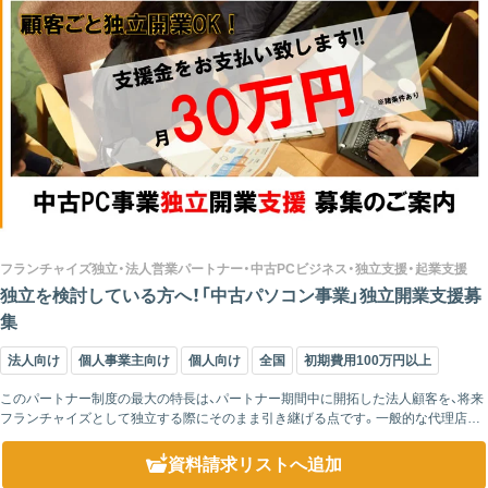
フランチャイズ独立・法人営業パートナー・中古PCビジネス・独立支援・起業支援
独立を検討している方へ！「中古パソコン事業」独立開業支援募
集
法人向け
個人事業主向け
個人向け
全国
初期費用100万円以上
このパートナー制度の最大の特長は、パートナー期間中に開拓した法人顧客を、将来
フランチャイズとして独立する際にそのまま引き継げる点です。一般的な代理店制
度では、顧客は本部資産となるケースが多く、独立時にゼロからのスタートを余儀な
くされるこ...
資料請求リスト
へ追加