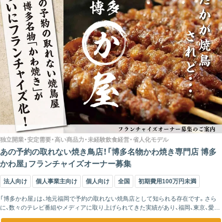
独立開業・安定需要・高い商品力・未経験飲食経営・省人化モデル
あの予約の取れない焼き鳥店！「博多名物かわ焼き専門店 博多
かわ屋」フランチャイズオーナー募集
法人向け
個人事業主向け
個人向け
全国
初期費用100万円未満
「博多かわ屋」は、地元福岡で予約の取れない焼鳥店として知られる存在です。さら
に、数々のテレビ番組やメディアに取り上げられてきた実績があり、福岡、東京、愛
知、大阪、京都、静岡、北海道と地域を超えて広がっています。 お客様は「知らない...