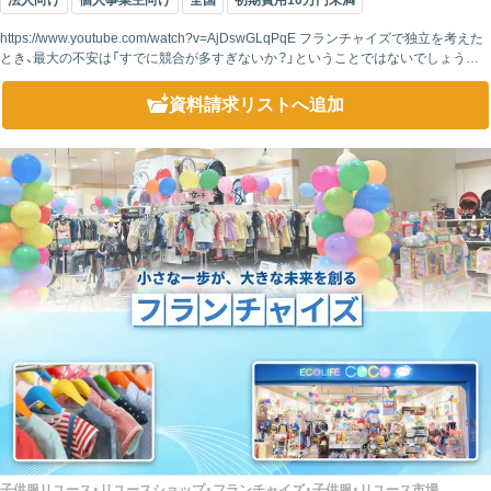
法人向け
個人事業主向け
全国
初期費用10万円未満
https://www.youtube.com/watch?v=AjDswGLqPqE フランチャイズで独立を考えた
とき、最大の不安は「すでに競合が多すぎないか？」ということではないでしょうか。
飲食、コンビニ、一般リユース、ど...
資料請求リスト
へ追加
子供服リユース・リユースショップ・フランチャイズ・子供服・リユース市場