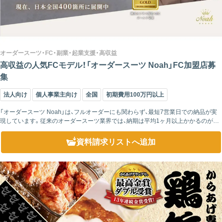
オーダースーツ・FC・副業・起業支援・高収益
高収益の人気FCモデル！「オーダースーツ Noah」FC加盟店募
集
法人向け
個人事業主向け
全国
初期費用100万円以上
「オーダースーツ Noah」は、フルオーダーにも関わらず、最短7営業日での納品が実
現しています。従来のオーダースーツ業界では、納期は平均1ヶ月以上かかるのが一
般的でした。採寸、パターンの作成、生地の手配、縫製、検品など、...
資料請求リスト
へ追加