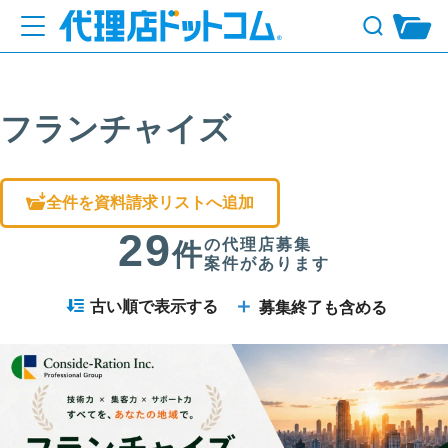
フランチャイズ
全件を資料請求リストへ追加
29
の代理店募集
件
案件があります
＋
古い順で表示する
募集終了も含める