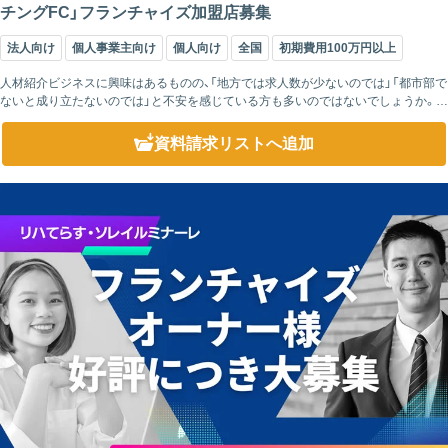
チングFC」フランチャイズ加盟店募集
法人向け
個人事業主向け
個人向け
全国
初期費用100万円以上
人材紹介ビジネスに興味はあるものの、「地方では求人数が少ないのでは」「都市部で
ないと成り立たないのでは」と不安を感じている方も多いのではないでしょうか。で
すが、介護・看護・保育分野に限って言えば、その心配は当てはまりません。むしろ今、
地...
資料請求リスト
へ追加