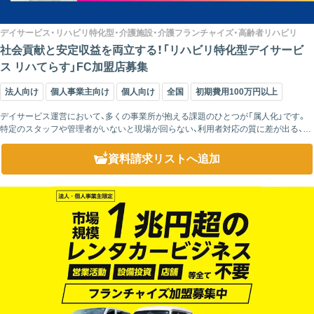
デイサービス・リハビリ特化型・介護施設・介護フランチャイズ・高齢者リハビリ
社会貢献と安定収益を両立する！「リハビリ特化型デイサービ
ス リハてらす」FC加盟店募集
法人向け
個人事業主向け
個人向け
全国
初期費用100万円以上
デイサービス運営において、多くの事業所が抱える課題のひとつが「属人化」です。
特定のスタッフや管理者がいないと現場が回らない、利用者対応の質に差が出る、と
いった状況は、事業の安定性を大きく左右します。「リハてらす」では、こうしたリス
クを最...
資料請求リスト
へ追加