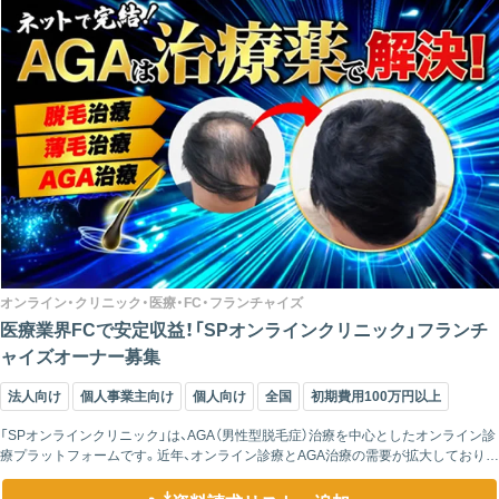
オンライン・クリニック・医療・FC・フランチャイズ
医療業界FCで安定収益！「SPオンラインクリニック」フランチ
ャイズオーナー募集
法人向け
個人事業主向け
個人向け
全国
初期費用100万円以上
「SPオンラインクリニック」は、AGA（男性型脱毛症）治療を中心としたオンライン診
療プラットフォームです。近年、オンライン診療とAGA治療の需要が拡大しており、
弊社のフランチャイズ制度では、主にWEB集客と在庫管理を担当するだけ...