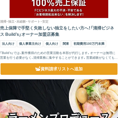
清掃・独立・未経験・サポート・安定
売上保障で手堅く失敗しない独立をしたい方へ！「清掃ビジネ
ス Build’s」オーナー加盟店募集
法人向け
個人事業主向け
個人向け
関東
初期費用100万円未満
「Build’s」では、案件獲得のための営業活動を本部が代行します。オーナーは無理に
営業を行う必要がなく、清掃業務に集中することができます。営業経験がなくてもス
タートできる環境が整っているため、「自分にできるだろうか」と不安を感じてい
る...
資料請求リスト
へ追加