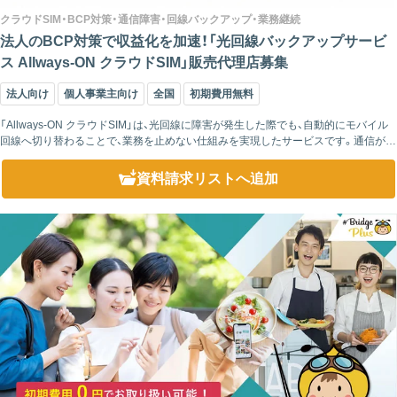
クラウドSIM・BCP対策・通信障害・回線バックアップ・業務継続
法人のBCP対策で収益化を加速！「光回線バックアップサービ
ス Allways-ON クラウドSIM」販売代理店募集
法人向け
個人事業主向け
全国
初期費用無料
「Allways-ON クラウドSIM」は、光回線に障害が発生した際でも、自動的にモバイル
回線へ切り替わることで、業務を止めない仕組みを実現したサービスです。通信が途
切れた瞬間に自動で回線が切り替わるため、手動対応の必要がありません。 ...
資料請求リスト
へ追加