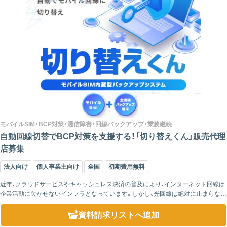
モバイルSIM・BCP対策・通信障害・回線バックアップ・業務継続
自動回線切替でBCP対策を支援する！「切り替えくん」販売代理
店募集
法人向け
個人事業主向け
全国
初期費用無料
近年、クラウドサービスやキャッシュレス決済の普及により、インターネット回線は
企業活動に欠かせないインフラとなっています。しかし、光回線は絶対に止まらない
わけではありません。設備障害やメンテナンス、災害などによって突然通信が利用で
きなくな...
資料請求リスト
へ追加