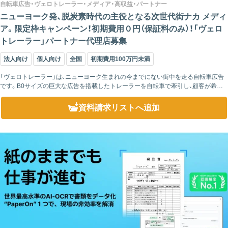
自転車広告・ヴェロトレーラー・メディア・高収益・パートナー
ニューヨーク発、脱炭素時代の主役となる次世代街ナカ メディ
ア。限定枠キャンペーン！初期費用０円（保証料のみ）！「ヴェロ
トレーラー」パートナー代理店募集
法人向け
個人向け
全国
初期費用100万円未満
「ヴェロトレーラー」は、ニューヨーク生まれの今までにない街中を走る自転車広告
です。B0サイズの巨大な広告を搭載したトレーラーを自転車で牽引し、顧客が希望
するエリアを走行します。 突然出現するサプライズ感と『必ず二度見してし...
資料請求リスト
へ追加