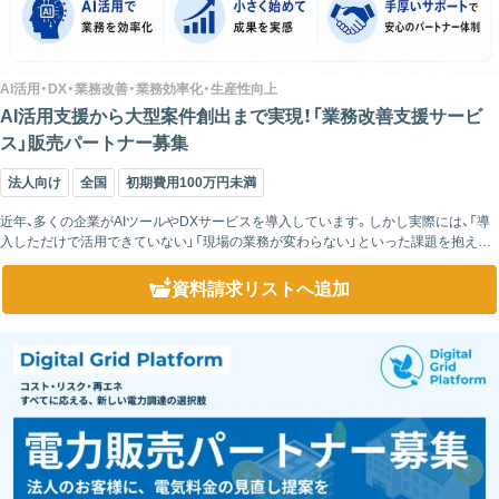
AI活用・DX・業務改善・業務効率化・生産性向上
AI活用支援から大型案件創出まで実現！「業務改善支援サービ
ス」販売パートナー募集
法人向け
全国
初期費用100万円未満
近年、多くの企業がAIツールやDXサービスを導入しています。しかし実際には、「導
入しただけで活用できていない」「現場の業務が変わらない」といった課題を抱える
ケースも少なくありません。便利なツールが増えている一方で、それを日々の業...
資料請求リスト
へ追加