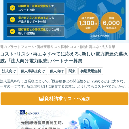
電力プラットフォーム・価格変動リスク抑制・コスト削減・再エネ・法人営業
コスト・リスク・再エネすべてに応える、新しい電力調達の選択
肢。「法人向け電力販売」パートナー募集
法人向け
個人事業主向け
個人向け
関東
初期費用無料
法人営業を行う企業様にとって、「既存顧客との関係性をどう深めるか」は大きなテ
ーマの一つです。新規開拓だけに依存する営業は、どうしてもコストや労力がかかり
ます。その中で、既存顧客へ自然に提案しやすい商材として注目されているのが“電
力”とい...
資料請求リスト
へ追加