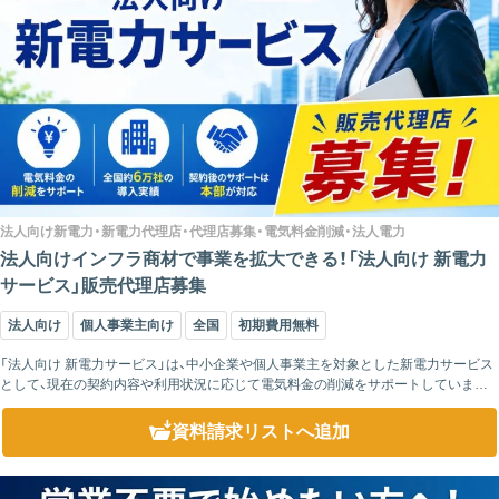
法人向け新電力・新電力代理店・代理店募集・電気料金削減・法人電力
法人向けインフラ商材で事業を拡大できる！「法人向け 新電力
サービス」販売代理店募集
法人向け
個人事業主向け
全国
初期費用無料
「法人向け 新電力サービス」は、中小企業や個人事業主を対象とした新電力サービス
として、現在の契約内容や利用状況に応じて電気料金の削減をサポートしています。
全国約6万社の導入実績があり、各地域の電力会社の設備を利用するため、品質を維
持した...
資料請求リスト
へ追加