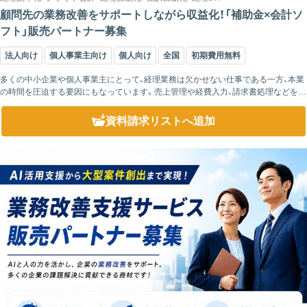
顧問先の業務改善をサポートしながら収益化！「補助金×会計ソ
フト」販売パートナー募集
法人向け
個人事業主向け
個人向け
全国
初期費用無料
多くの中小企業や個人事業主にとって、経理業務は欠かせない仕事である一方、本業
の時間を圧迫する要因にもなっています。売上管理や経費入力、請求書処理などを手
作業で行っている場合、月末や決算時期になると大きな負担になりがちです。 本サ
ー...
資料請求リスト
へ追加