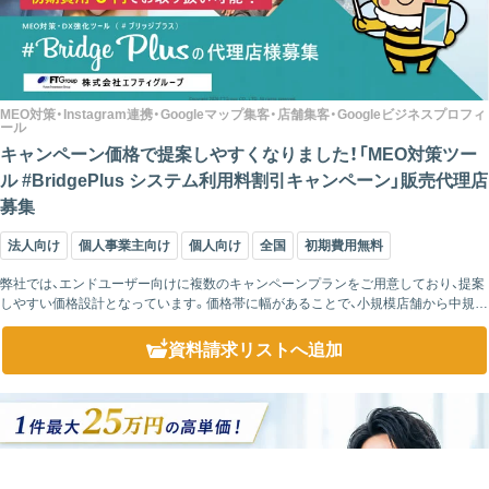
MEO対策・Instagram連携・Googleマップ集客・店舗集客・Googleビジネスプロフィ
ール
キャンペーン価格で提案しやすくなりました！「MEO対策ツー
ル #BridgePlus システム利用料割引キャンペーン」販売代理店
募集
法人向け
個人事業主向け
個人向け
全国
初期費用無料
弊社では、エンドユーザー向けに複数のキャンペーンプランをご用意しており、提案
しやすい価格設計となっています。価格帯に幅があることで、小規模店舗から中規模
店舗まで幅広いターゲットにアプローチできる点が特徴です。また、「まずは低価格
プランで...
資料請求リスト
へ追加