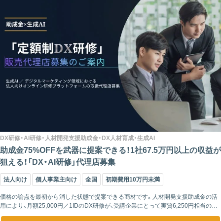
DX研修・AI研修・人材開発支援助成金・DX人材育成・生成AI
助成金75%OFFを武器に提案できる！1社67.5万円以上の収益が
狙える！「DX・AI研修」代理店募集
法人向け
個人事業主向け
全国
初期費用10万円未満
価格の論点を最初から消した状態で提案できる商材です。人材開発支援助成金の活
用により、月額25,000円／1IDのDX研修が、受講企業にとって実質6,250円相当の負
担まで圧縮されます。 助成金申請は弊社の社労士監修チームが...