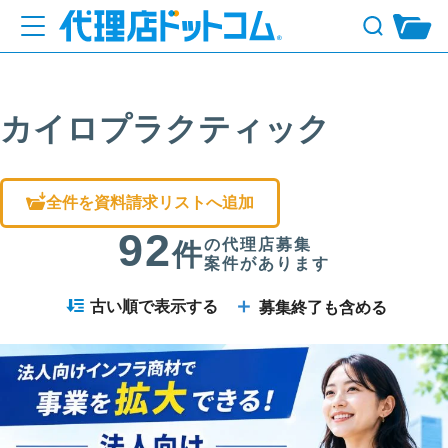
カイロプラクティック
全件を資料請求リストへ追加
92
の代理店募集
件
案件があります
＋
古い順で表示する
募集終了も含める