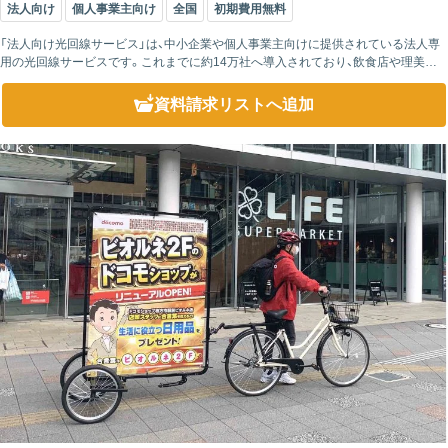
法人向け
個人事業主向け
全国
初期費用無料
「法人向け光回線サービス」は、中小企業や個人事業主向けに提供されている法人専
用の光回線サービスです。これまでに約14万社へ導入されており、飲食店や理美容
業、建設業、小売業、サービス業など、さまざまな業種で利用されています。さらに、
NTT...
資料請求リスト
へ追加