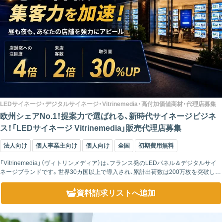
LEDサイネージ・デジタルサイネージ・Vitrinemedia・高付加価値商材・代理店募集
欧州シェアNo.1！提案力で選ばれる、新時代サイネージビジネ
ス！「LEDサイネージ Vitrinemedia」販売代理店募集
法人向け
個人事業主向け
個人向け
全国
初期費用無料
「Vitrinemedia」（ヴィトリンメディア）は、フランス発のLEDパネル＆デジタルサイ
ネージブランドです。世界30カ国以上で導入され、累計出荷数は200万枚を突破して
います。ヨーロッパでは高いシェアを持ち、不動産業界を中心に広く活...
資料請求リスト
へ追加