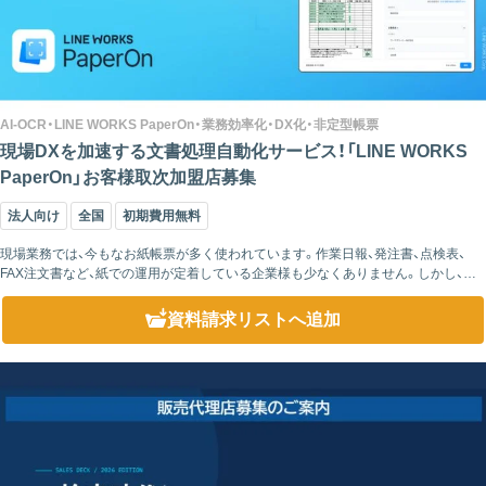
AI-OCR・LINE WORKS PaperOn・業務効率化・DX化・非定型帳票
現場DXを加速する文書処理自動化サービス！「LINE WORKS
PaperOn」お客様取次加盟店募集
法人向け
全国
初期費用無料
現場業務では、今もなお紙帳票が多く使われています。作業日報、発注書、点検表、
FAX注文書など、紙での運用が定着している企業様も少なくありません。しかし、そ
の後に発生する「手入力作業」が、現場やバックオフィスの大きな負担になっている
ケース...
資料請求リスト
へ追加