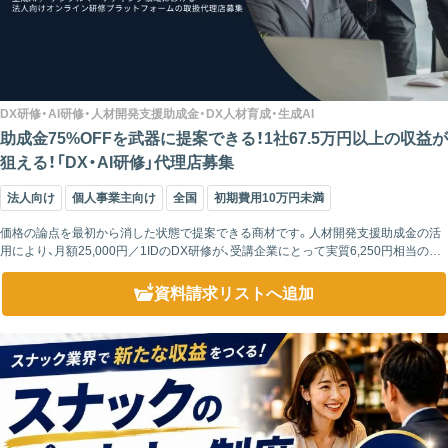
DX研修・AI研修・人材開発支援助成金・DX人材育成・生成AI
助成金75%OFFを武器に提案できる！1社67.5万円以上の収益が
狙える！「DX・AI研修」代理店募集
法人向け
個人事業主向け
全国
初期費用10万円未満
価格の論点を最初から消した状態で提案できる商材です。人材開発支援助成金の活
用により、月額25,000円／1IDのDX研修が、受講企業にとって実質6,250円相当の負
担まで圧縮されます。 助成金申請は弊社の社労士監修チームが...
資料請求リスト
へ追加