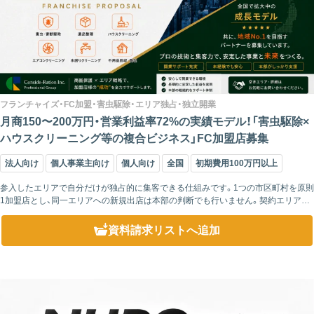
フランチャイズ・FC加盟・害虫駆除・エリア独占・独立開業
月商150〜200万円・営業利益率72%の実績モデル！「害虫駆除×
ハウスクリーニング等の複合ビジネス」FC加盟店募集
法人向け
個人事業主向け
個人向け
全国
初期費用100万円以上
参入したエリアで自分だけが独占的に集客できる仕組みです。1つの市区町村を原則
1加盟店とし、同一エリアへの新規出店は本部の判断でも行いません。契約エリア内
で発生する集客は、加盟店様の独占的な権利として保護されます。 未出店エリアの
引...
資料請求リスト
へ追加