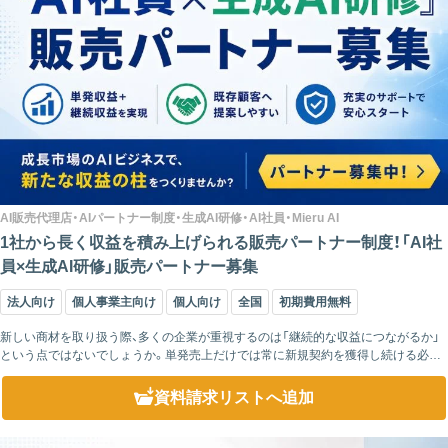
AI販売代理店・AIパートナー制度・生成AI研修・AI社員・Mieru AI
1社から長く収益を積み上げられる販売パートナー制度！「AI社
員×生成AI研修」販売パートナー募集
法人向け
個人事業主向け
個人向け
全国
初期費用無料
新しい商材を取り扱う際、多くの企業が重視するのは「継続的な収益につながるか」
という点ではないでしょうか。単発売上だけでは常に新規契約を獲得し続ける必要
がありますが、継続課金型のサービスであれば契約が増えるほど安定した収益基盤
を築きやすく...
資料請求リスト
へ追加