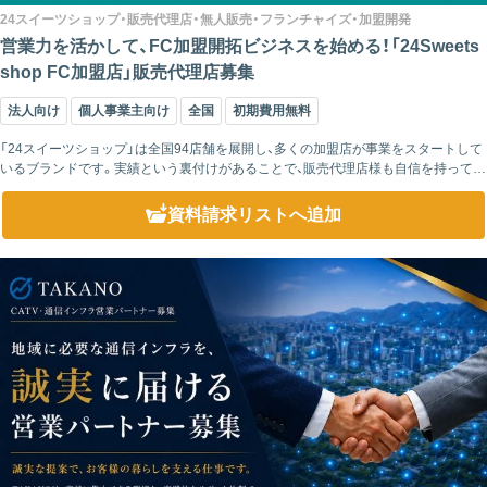
24スイーツショップ・販売代理店・無人販売・フランチャイズ・加盟開発
営業力を活かして、FC加盟開拓ビジネスを始める！「24Sweets
shop FC加盟店」販売代理店募集
法人向け
個人事業主向け
全国
初期費用無料
「24スイーツショップ」は全国94店舗を展開し、多くの加盟店が事業をスタートして
いるブランドです。実績という裏付けがあることで、販売代理店様も自信を持って提
案を進められます。 さらに、24時間営業の無人販売モデルに加え、人気スイー...
資料請求リスト
へ追加