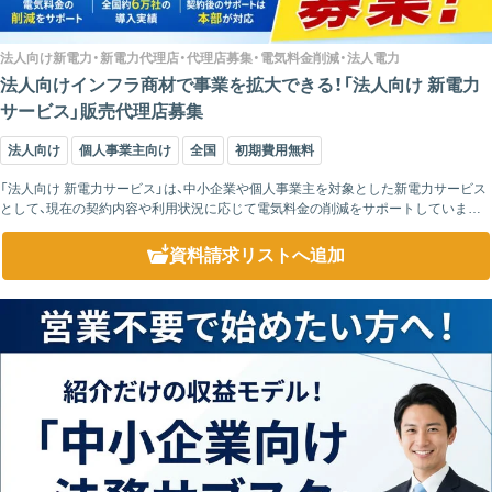
法人向け新電力・新電力代理店・代理店募集・電気料金削減・法人電力
法人向けインフラ商材で事業を拡大できる！「法人向け 新電力
サービス」販売代理店募集
法人向け
個人事業主向け
全国
初期費用無料
「法人向け 新電力サービス」は、中小企業や個人事業主を対象とした新電力サービス
として、現在の契約内容や利用状況に応じて電気料金の削減をサポートしています。
全国約6万社の導入実績があり、各地域の電力会社の設備を利用するため、品質を維
持した...
資料請求リスト
へ追加