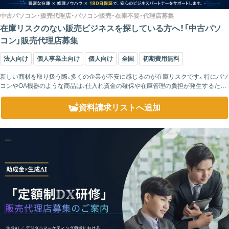
中古パソコン・販売代理店・パソコン販売・在庫不要・代理店募集
在庫リスクのない販売ビジネスを探している方へ！「中古パソ
コン」販売代理店募集
法人向け
個人事業主向け
個人向け
全国
初期費用無料
新しい商材を取り扱う際、多くの企業が不安に感じるのが在庫リスクです。特にパソ
コンやOA機器のような商品は、仕入れ資金の確保や在庫管理の負担が発生するた
め、参入をためらうケースも少なくありません。また、売れ残りによる資金負担や保
管スペース...
資料請求リスト
へ追加