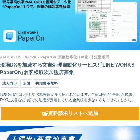
AI-OCR・LINE WORKS PaperOn・業務効率化・DX化・非定型帳票
現場DXを加速する文書処理自動化サービス！「LINE WORKS
PaperOn」お客様取次加盟店募集
法人向け
全国
初期費用無料
現場業務では、今もなお紙帳票が多く使われています。作業日報、発注書、点検表、
FAX注文書など、紙での運用が定着している企業様も少なくありません。しかし、そ
の後に発生する「手入力作業」が、現場やバックオフィスの大きな負担になっている
ケース...
資料請求リスト
へ追加