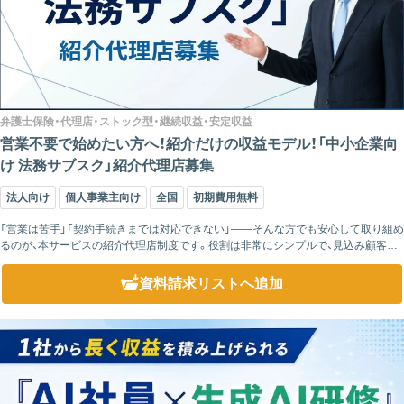
弁護士保険・代理店・ストック型・継続収益・安定収益
営業不要で始めたい方へ！紹介だけの収益モデル！「中小企業向
け 法務サブスク」紹介代理店募集
法人向け
個人事業主向け
全国
初期費用無料
「営業は苦手」「契約手続きまでは対応できない」——そんな方でも安心して取り組め
るのが、本サービスの紹介代理店制度です。役割は非常にシンプルで、見込み顧客を
ご紹介いただくだけ。その後の説明や契約手続き、運用対応はすべて弊社が担当しま
す。 ...
資料請求リスト
へ追加