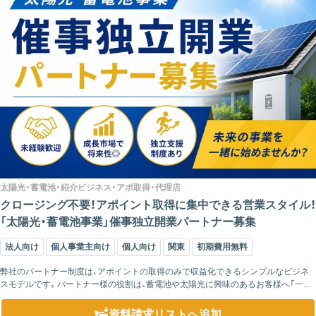
太陽光・蓄電池・紹介ビジネス・アポ取得・代理店
クロージング不要！アポイント取得に集中できる営業スタイル！
「太陽光・蓄電池事業」催事独立開業パートナー募集
法人向け
個人事業主向け
個人向け
関東
初期費用無料
弊社のパートナー制度は、アポイントの取得のみで収益化できるシンプルなビジネ
スモデルです。パートナー様の役割は、蓄電池や太陽光に興味のあるお客様へ「一度
話だけ聞いてみませんか？」とご案内し、商談の機会を作ることだけ。その後の提案・
クロージ...
資料請求リスト
へ追加