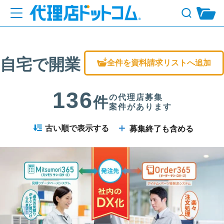
自宅で開業
全件を資料請求リストへ追加
136
の代理店募集
件
案件があります
＋
古い順で表示する
募集終了も含める