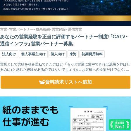
営業・営業パートナー・成果報酬・営業経験・通信営業
あなたの営業経験を正当に評価するパートナー制度！「CATV・
通信インフラ」営業パートナー募集
法人向け
個人事業主向け
個人向け
東海
初期費用無料
営業として実績を積み重ねてきた方ほど、「もっと営業に集中できれば成果を伸ばせ
るのに」と感じた経験があるのではないでしょうか。お客様への提案だけでなく、申
込書類の作成や事務処理、アフターフォローなどに時間を取られ、本来注力したい
営...
資料請求リスト
へ追加