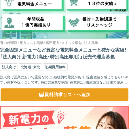
電力代理店・電力コスト削減・高圧電力・ストック収益・法人営業
完全固定メニューなど豊富な電気料金メニューと確かな実績！
「法人向け 新電力（高圧・特別高圧専用）」販売代理店募集
法人向け
北海道・東北
初期費用無料
法人向け営業において重要なのは、継続的な需要があり、提案価値を感じてもらいや
すい商材を扱うことです。特に製造業や病院、商業施設、物流施設などは電力使用量
が多く、毎月発生する電気料金は経営上の重要なコストとなっています。そのた
め、...
資料請求リスト
へ追加