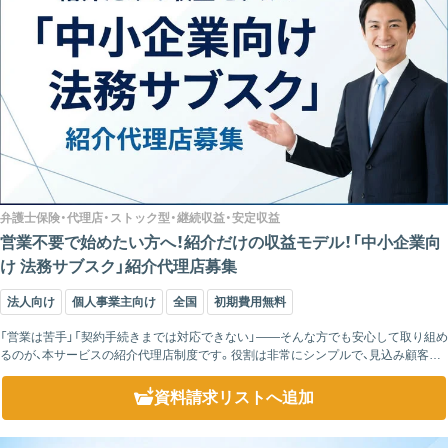
弁護士保険・代理店・ストック型・継続収益・安定収益
営業不要で始めたい方へ！紹介だけの収益モデル！「中小企業向
け 法務サブスク」紹介代理店募集
法人向け
個人事業主向け
全国
初期費用無料
「営業は苦手」「契約手続きまでは対応できない」——そんな方でも安心して取り組め
るのが、本サービスの紹介代理店制度です。役割は非常にシンプルで、見込み顧客を
ご紹介いただくだけ。その後の説明や契約手続き、運用対応はすべて弊社が担当しま
す。 ...
資料請求リスト
へ追加