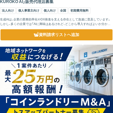
KUROKO AI」販売代理店募集
法人向け
個人事業主向け
個人向け
全国
初期費用無料
生成AIは、企業の業務効率化やDX推進を支える存在として急速に普及しています。
しかし、多くの企業では「AIに興味はあるけれど、どこから導入すればよいか分から
ない」という課題を抱えています。そのため、導入をサポートできるパートナーへの
ニー...
資料請求リスト
へ追加