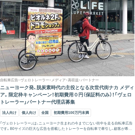
自転車広告・ヴェロトレーラー・メディア・高収益・パートナー
ニューヨーク発、脱炭素時代の主役となる次世代街ナカ メディ
ア。限定枠キャンペーン！初期費用０円（保証料のみ）！「ヴェロ
トレーラー」パートナー代理店募集
法人向け
個人向け
全国
初期費用100万円未満
「ヴェロトレーラー」は、ニューヨーク生まれの今までにない街中を走る自転車広告
です。B0サイズの巨大な広告を搭載したトレーラーを自転車で牽引し、顧客が希望
するエリアを走行します。 突然出現するサプライズ感と『必ず二度見してし...