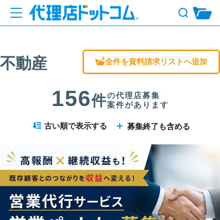
不動産
全件を資料請求リストへ追加
156
の代理店募集
件
案件があります
＋
古い順で表示する
募集終了も含める