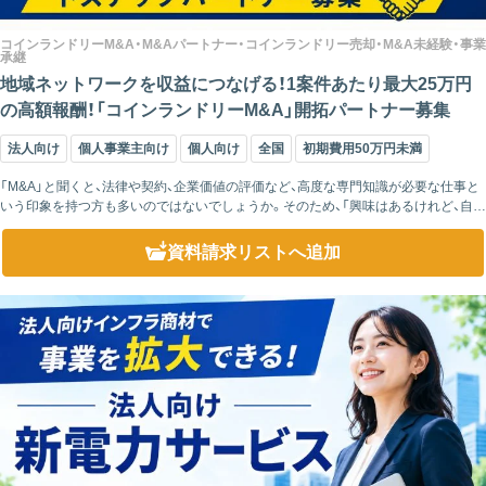
コインランドリーM&A・M&Aパートナー・コインランドリー売却・M&A未経験・事業
承継
地域ネットワークを収益につなげる！1案件あたり最大25万円
の高額報酬！「コインランドリーM&A」開拓パートナー募集
法人向け
個人事業主向け
個人向け
全国
初期費用50万円未満
「M&A」と聞くと、法律や契約、企業価値の評価など、高度な専門知識が必要な仕事と
いう印象を持つ方も多いのではないでしょうか。そのため、「興味はあるけれど、自分
には難しそう」と感じてしまうケースも少なくありません。 このパー...
資料請求リスト
へ追加