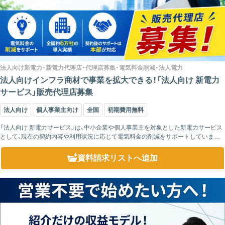
法人向け新電力・新電力代理店・代理店募集・電気料金削減・法人電力
法人向けインフラ商材で事業を拡大できる！「法人向け 新電力
サービス」販売代理店募集
法人向け
個人事業主向け
全国
初期費用無料
「法人向け 新電力サービス」は、中小企業や個人事業主を対象とした新電力サービス
として、現在の契約内容や利用状況に応じて電気料金の削減をサポートしています。
全国約6万社の導入実績があり、各地域の電力会社の設備を利用するため、品質を維
持した...
資料請求リスト
へ追加