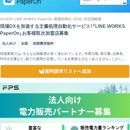
AI-OCR・LINE WORKS PaperOn・業務効率化・DX化・非定型帳票
現場DXを加速する文書処理自動化サービス！「LINE WORKS
PaperOn」お客様取次加盟店募集
法人向け
全国
初期費用無料
現場業務では、今もなお紙帳票が多く使われています。作業日報、発注書、点検表、
FAX注文書など、紙での運用が定着している企業様も少なくありません。しかし、そ
の後に発生する「手入力作業」が、現場やバックオフィスの大きな負担になっている
ケース...
資料請求リスト
へ追加