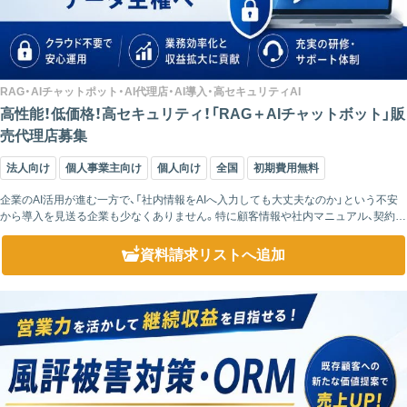
RAG・AIチャットポット・AI代理店・AI導入・高セキュリティAI
高性能！低価格！高セキュリティ！「RAG＋AIチャットボット」販
売代理店募集
法人向け
個人事業主向け
個人向け
全国
初期費用無料
企業のAI活用が進む一方で、「社内情報をAIへ入力しても大丈夫なのか」という不安
から導入を見送る企業も少なくありません。特に顧客情報や社内マニュアル、契約書
などの機密情報を扱う企業では、クラウド型AIの利用に慎重な姿勢を取るケースが
増え...
資料請求リスト
へ追加