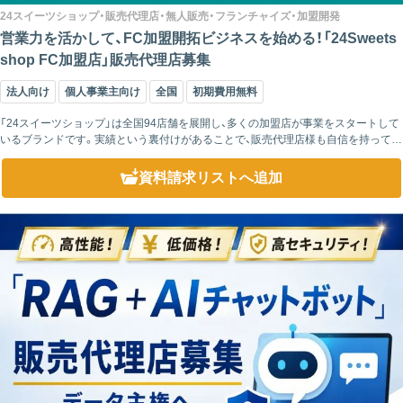
24スイーツショップ・販売代理店・無人販売・フランチャイズ・加盟開発
営業力を活かして、FC加盟開拓ビジネスを始める！「24Sweets
shop FC加盟店」販売代理店募集
法人向け
個人事業主向け
全国
初期費用無料
「24スイーツショップ」は全国94店舗を展開し、多くの加盟店が事業をスタートして
いるブランドです。実績という裏付けがあることで、販売代理店様も自信を持って提
案を進められます。 さらに、24時間営業の無人販売モデルに加え、人気スイー...
資料請求リスト
へ追加