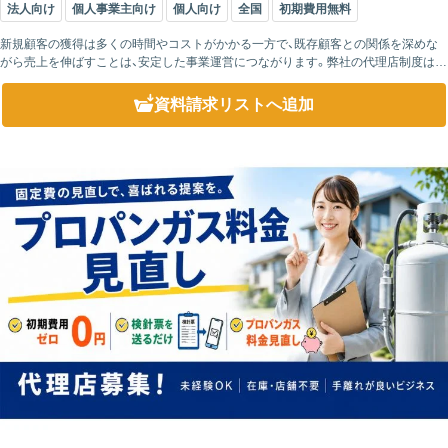
法人向け
個人事業主向け
個人向け
全国
初期費用無料
新規顧客の獲得は多くの時間やコストがかかる一方で、既存顧客との関係を深めな
がら売上を伸ばすことは、安定した事業運営につながります。弊社の代理店制度は、
現在お付き合いのある企業へ「風評被害対策・ORM」という新たな価値を提案できる
ビジネス...
資料請求リスト
へ追加