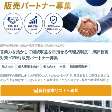
風評被害対策・ORM・代理店募集・逆SEO・LLMO
営業力を活かして継続収益を目指せる代理店制度！「風評被害
対策・ORM」販売パートナー募集
法人向け
個人事業主向け
個人向け
全国
初期費用無料
新規顧客の獲得は多くの時間やコストがかかる一方で、既存顧客との関係を深めな
がら売上を伸ばすことは、安定した事業運営につながります。弊社の代理店制度は、
現在お付き合いのある企業へ「風評被害対策・ORM」という新たな価値を提案できる
ビジネス...
資料請求リスト
へ追加