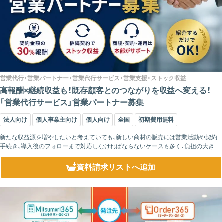
営業代行・営業パートナー・営業代行サービス・営業支援・ストック収益
高報酬×継続収益も！既存顧客とのつながりを収益へ変える！
「営業代行サービス」営業パートナー募集
法人向け
個人事業主向け
個人向け
全国
初期費用無料
新たな収益源を増やしたいと考えていても、新しい商材の販売には営業活動や契約
手続き、導入後のフォローまで対応しなければならないケースも多く、負担の大きさ
から導入をためらう企業や個人事業主は少なくありません。本業と並行して取り組
む場合は、で...
資料請求リスト
へ追加