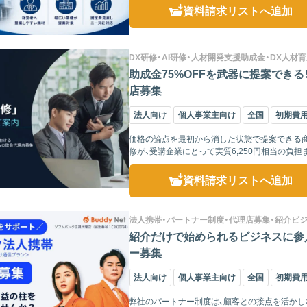
資料請求リスト
へ追加
DX研修・AI研修・人材開発支援助成金・DX人材育
助成金75%OFFを武器に提案できる！
店募集
法人向け
個人事業主向け
全国
初期費用
価格の論点を最初から消した状態で提案できる商材
資料請求リスト
へ追加
法人携帯・パートナー制度・代理店募集・紹介ビ
紹介だけで始められるビジネスに参
ー募集
法人向け
個人事業主向け
全国
初期費
弊社のパートナー制度は、顧客との接点を活か