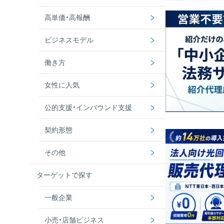
>
高単価・高報酬
メール営業
未経験OK
>
ビジネスモデル
訪問営業
内容がわかりやすい
利益率の高い商材
>
働き方
催事販売
初期費用ゼロ
市場の需要が高い商材
ストック型ビジネス
>
女性に人気
店頭販売
手離れがいい
商品を仕入れる
独立開業
>
公的支援・インバウンド支援
チラシ・カタログで販売
店舗不要
現金商売
副業
化粧品
>
契約形態
インターネットで販売する
在庫なし
自宅で開業
美容・健康・エステ
補助金・助成金
>
その他
手に職をつける
ダイエット
インバウンド
代理店
ターゲットで探す
業務委託
AI商材で稼ぐ
>
一般企業
フランチャイズ
不動産アライアンス
>
小売・店舗ビジネス
社会貢献・ESG
一般企業