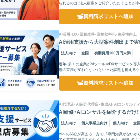
られるのは、法人顧客をご紹介いただくことが中
フが対応するため、...
資料請求リスト
へ追加
AI活用・DX・業務改善・業務効率化・生産性向上
AI活用支援から大型案件創出まで実
法人向け
全国
初期費用100万円未満
近年、多くの企業がAIツールやDXサービスを導
場の業務が変わらない」といった課題を抱えるケ
日々の業...
資料請求リスト
へ追加
AI代理店・AI紹介代理店・生成AI・AIコンサルテ
AI研修・AIコンサルを紹介するだけ
法人向け
個人事業主向け
個人向け
全
AIへの関心が高まる一方で、「専門知識がない
業や営業担当者も少なくありません。実際、多く