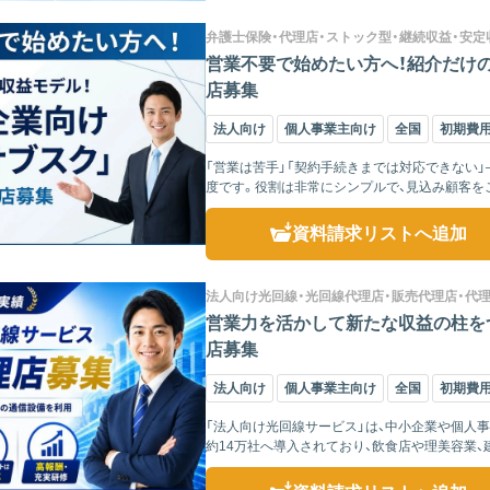
弁護士保険・代理店・ストック型・継続収益・安定
営業不要で始めたい方へ！紹介だけの
店募集
法人向け
個人事業主向け
全国
初期費
「営業は苦手」「契約手続きまでは対応できない
度です。役割は非常にシンプルで、見込み顧客を
が担当します。 ...
資料請求リスト
へ追加
法人向け光回線・光回線代理店・販売代理店・代
営業力を活かして新たな収益の柱を
店募集
法人向け
個人事業主向け
全国
初期費
「法人向け光回線サービス」は、中小企業や個人
約14万社へ導入されており、飲食店や理美容業、
らに、NTT...