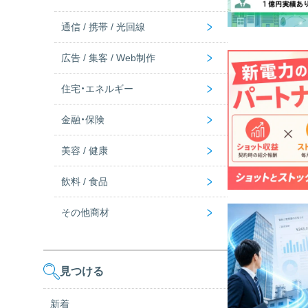
>
通信 / 携帯 / 光回線
シニア
AI
>
広告 / 集客 / Web制作
富裕層
DX・業務効率
光回線
>
住宅・エネルギー
マンションオーナー
IoT
携帯・回線
デジタルマーケ / SEO / MEO
>
金融・保険
セキュリティ
Wi-Fi
Web制作
新電力・ガスの代理店募集一覧
>
美容 / 健康
決済システム
その他通信関連
集客・新規開拓
太陽光・蓄電池
保険
>
飲料 / 食品
パソコン
投資
化粧品
>
その他商材
健康商材
飲料・ウォーターサーバー
食品
サービス
見つける
ファッション
新着
求人・採用