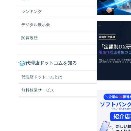
ランキング
デリバリー
デジタル展示会
エコ・省エネ
閲覧履歴
コロナ対策
自動車関連
代理店ドットコムを知る
建材・床材・屋根修理
代理店ドットコムとは
コスト削減・節税
無料相談サービス
補助金・助成金
その他