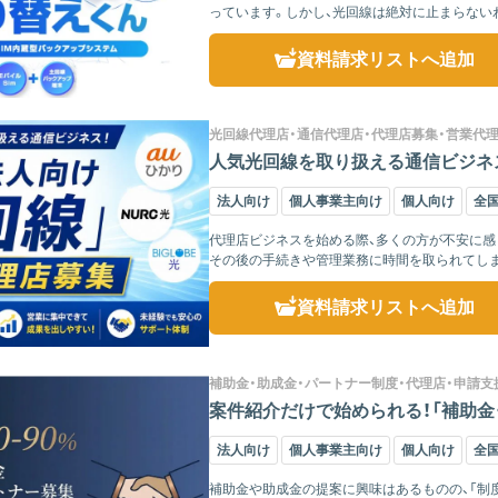
っています。しかし、光回線は絶対に止まらない
信が利用できなくな...
資料請求リスト
へ追加
光回線代理店・通信代理店・代理店募集・営業代
人気光回線を取り扱える通信ビジネス
法人向け
個人事業主向け
個人向け
全
代理店ビジネスを始める際、多くの方が不安に感
その後の手続きや管理業務に時間を取られてし
ません。 弊...
資料請求リスト
へ追加
補助金・助成金・パートナー制度・代理店・申請支
案件紹介だけで始められる！「補助金
法人向け
個人事業主向け
個人向け
全
補助金や助成金の提案に興味はあるものの、「制