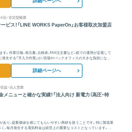
詳細ページへ
化・DX化・非定型帳票
ス！「LINE WORKS PaperOn」お客様取次加盟店
す。作業日報、発注書、点検表、FAX注文書など、紙での運用が定着して
に発生する「手入力作業」が、現場やバックオフィスの大きな負担になっ
詳細ページへ
ク収益・法人営業
メニューと確かな実績！「法人向け 新電力（高圧・特
があり、提案価値を感じてもらいやすい商材を扱うことです。特に製造業
多く、毎月発生する電気料金は経営上の重要なコストとなっています。そ