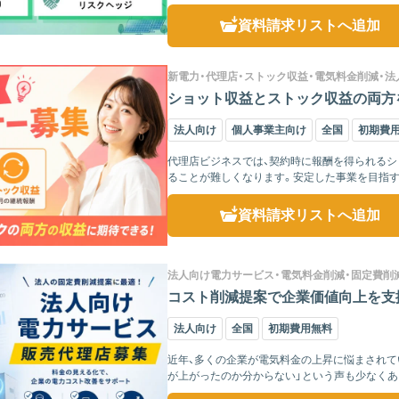
のため、...
資料請求リスト
へ追加
新電力・代理店・ストック収益・電気料金削減・法
ショット収益とストック収益の両方を
法人向け
個人事業主向け
全国
初期費
代理店ビジネスでは、契約時に報酬を得られるシ
ることが難しくなります。安定した事業を目指
です。 ...
資料請求リスト
へ追加
法人向け電力サービス・電気料金削減・固定費削
コスト削減提案で企業価値向上を支援
法人向け
全国
初期費用無料
近年、多くの企業が電気料金の上昇に悩まされて
が上がったのか分からない」という声も少なく
く、コスト...