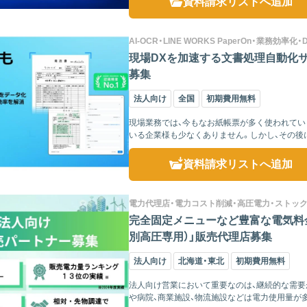
資料請求リスト
へ追加
AI-OCR・LINE WORKS PaperOn・業務効率
現場DXを加速する文書処理自動化サービ
募集
法人向け
全国
初期費用無料
現場業務では、今もなお紙帳票が多く使われていま
いる企業様も少なくありません。しかし、その後
ているケース...
資料請求リスト
へ追加
電力代理店・電力コスト削減・高圧電力・ストッ
完全固定メニューなど豊富な電気料金
別高圧専用）」販売代理店募集
法人向け
北海道・東北
初期費用無料
法人向け営業において重要なのは、継続的な需要
や病院、商業施設、物流施設などは電力使用量が