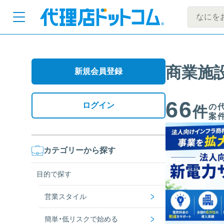
商業施
新規会員登録
66
ログイン
の
件
案
カテゴリーから探す
目的で探す
>
営業スタイル
>
簡単・低リスクで始める
電話営業