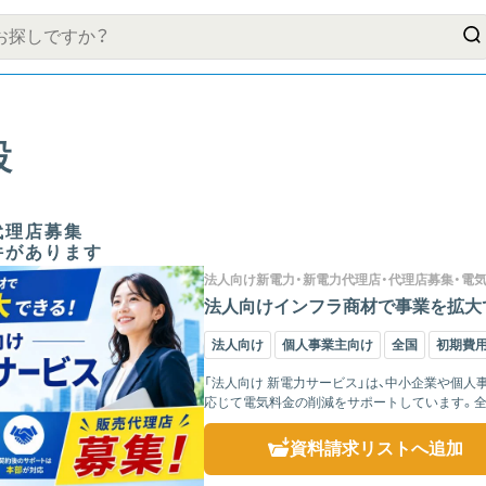
設
代理店募集
件があります
法人向け新電力・新電力代理店・代理店募集・電
法人向けインフラ商材で事業を拡大で
法人向け
個人事業主向け
全国
初期費
「法人向け 新電力サービス」は、中小企業や個
応じて電気料金の削減をサポートしています。全
品質を維持した...
資料請求リスト
へ追加