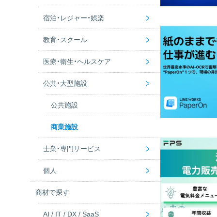
>
宿泊・レジャー・娯楽
優良ビジネス認定
建設業
飲食店
>
教育・スクール
不動産
美容サロン
ホテル・旅館
>
医療・衛生・ヘルスケア
ペットショップ
アミューズメント施設
学校
>
公共・大型施設
コンビニ・スーパー
ゴルフ場
音楽教室
病院
スポーツクラブ
学習塾
老後施設
公共施設
カイロプラクティック
商業施設
>
士業・専門サービス
>
個人
弁護士事務所
商材で探す
税理士事務所
個人・個人宅
>
AI / IT / DX / SaaS
社労士事務所
女性