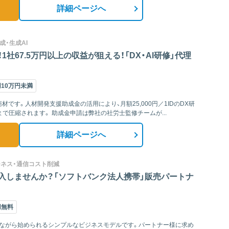
詳細ページへ
成・生成AI
1社67.5万円以上の収益が狙える！「DX・AI研修」代理
10万円未満
です。人材開発支援助成金の活用により、月額25,000円／1IDのDX研
修が、受講企業にとって実質6,250円相当の負担まで圧縮されます。 助成金申請は弊社の社労士監修チームが...
詳細ページへ
ジネス・通信コスト削減
入しませんか？「ソフトバンク法人携帯」販売パートナ
用無料
しながら始められるシンプルなビジネスモデルです。パートナー様に求め