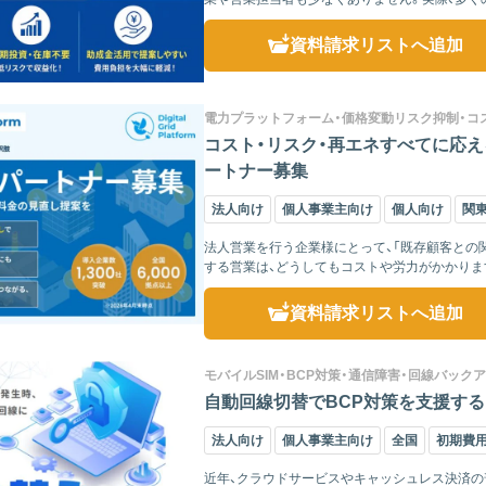
ルが高くなり...
資料請求リスト
へ追加
電力プラットフォーム・価格変動リスク抑制・コ
コスト・リスク・再エネすべてに応え
ートナー募集
法人向け
個人事業主向け
個人向け
関
法人営業を行う企業様にとって、「既存顧客との
する営業は、どうしてもコストや労力がかかりま
のが“電力”とい...
資料請求リスト
へ追加
モバイルSIM・BCP対策・通信障害・回線バック
自動回線切替でBCP対策を支援する
法人向け
個人事業主向け
全国
初期費
近年、クラウドサービスやキャッシュレス決済の