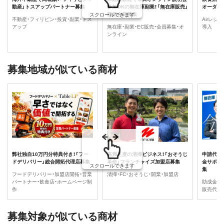
動産」トスアップパートナー募集
参加OKの無在庫副業！「無在庫販売」
オーダー
新規会員募集
スクロールできます
不動産・フィリピン・投資・副業・トス
Airレジ
アップ
無在庫・副業・EC販売・会員募集・オ
導入
ンライン
募集地域が似ている商材
弊社独自10万円分特典付き！「フー
高満足度の清掃ビジネス！「おそうじ
申請代行
ドデリバリー」総合開拓代理店募集
革命」フランチャイズ加盟店募集
金サポー
スクロールできます
集
フードデリバリー・加盟店開拓・営業
清掃・FC・おそうじ・開業・加盟店
パートナー・飲食店・ホームページ制
助成金・
作
販売代理
募集対象が似ている商材