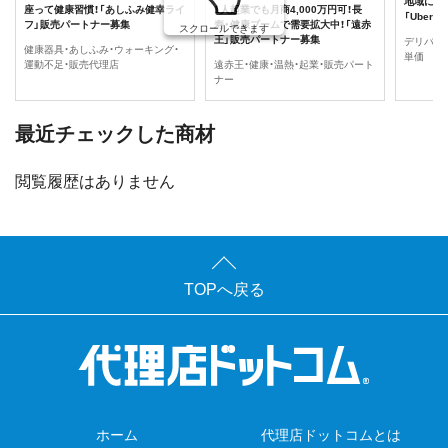
地域に密
座って健康習慣！「あしふみ健幸ライ
1人起業でも月商4,000万円可！長
「Uber
フ」販売パートナー募集
寿・健康ブームで需要拡大中！「遠赤
スクロールできます
王」販売パートナー募集
デリバリ
健康器具・あしふみ・ウォーキング・
単価
運動不足・販売代理店
遠赤王・健康・温熱・起業・販売パート
ナー
最近チェックした商材
閲覧履歴はありません
TOPへ戻る
ホーム
代理店ドットコムとは