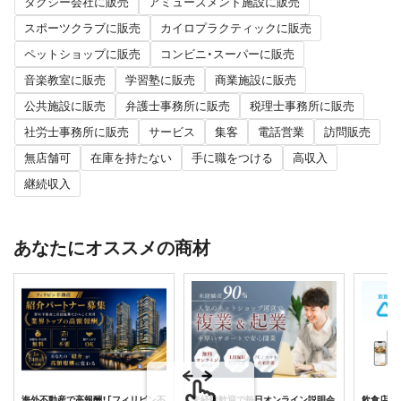
タクシー会社に販売
アミューズメント施設に販売
スポーツクラブに販売
カイロプラクティックに販売
ペットショップに販売
コンビニ・スーパーに販売
音楽教室に販売
学習塾に販売
商業施設に販売
公共施設に販売
弁護士事務所に販売
税理士事務所に販売
社労士事務所に販売
サービス
集客
電話営業
訪問販売
無店舗可
在庫を持たない
手に職をつける
高収入
継続収入
あなたにオススメの商材
海外不動産で高報酬！「フィリピン不
未経験歓迎で毎日オンライン説明会
飲食店に最