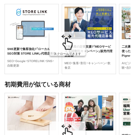
店舗集客の定番支援！「MEOサービ
二次募集、
SNS更新で集客強化！「ローカル
ス 初回割引キャンペーン」販売代理
使ったS
SEO対策 STORE LINK」代理店募集
スクロールできます
店募集
Pignet
SEO・Google・STORELINK・SNS・
MEO・集客・割引・キャンペーン・飲
AIビジネ
自動更新
食店
験・在庫
初期費用が似ている商材