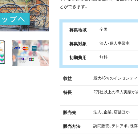
とができます。
全国
募集地域
法人・個人事業主
募集対象
無料
初期費用
最大45％のインセンテ
収益
2万社以上の導入実績が
特長
法人、企業、店舗ほか
販売先
訪問販売、テレアポ、既
販売方法