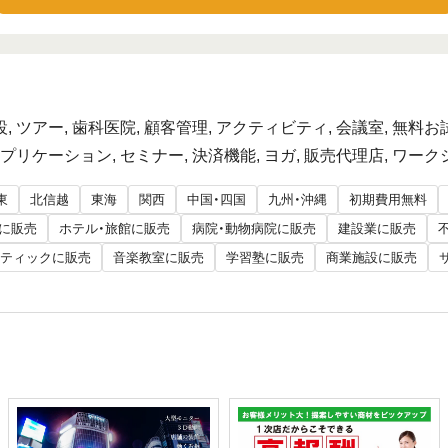
設, ツアー, ⻭科医院, 顧客管理, アクティビティ, 会議室, 無料
プリケーション, セミナー, 決済機能, ヨガ, 販売代理店, ワー
東
北信越
東海
関西
中国・四国
九州・沖縄
初期費用無料
に販売
ホテル・旅館に販売
病院・動物病院に販売
建設業に販売
ティックに販売
音楽教室に販売
学習塾に販売
商業施設に販売