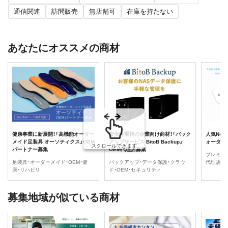
通信関連
訪問販売
無店舗可
在庫を持たない
あなたにオススメの商材
健康事業に新展開！「高機能オーダー
安全性重視の企業向け商材！「バック
人気No.
メイド足装具 オーソティクス」OEM
アップサービス BitoB Backup」
ォーター
スクロールできます
パートナー募集
OEM代理店募集
プレミア
足装具・オーダーメイド・OEM・健
バックアップ・データ保護・クラウ
代理店・
康・リハビリ
ド・OEM・セキュリティ
募集地域が似ている商材