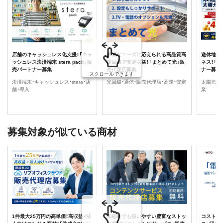
店舗のキャッシュレス化支援！「キャ
多様なニーズに応えられる高品質高
遊休地活
ッシュレス決済端末 stera pack」販
速回線で安定収益！「まとめて光」販
ネス！「
売パートナー募集
売代理店募集
ナー募集
スクロールできます
決済端末・キャッシュレス・stera・店
光回線・通信・販売代理店・高速・安定
太陽光・
舗・導入
業
募集対象が似ている商材
1件最大25万円の高単価！高収益×法
未経験でも扱いやすい豊富なストッ
コスト削