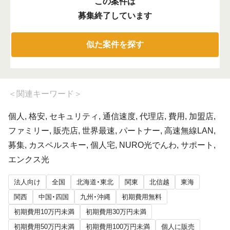
この案件は
募集終了しています
似た案件を探す
＜
関連キーワード
＞
個人, 格安, セキュリティ, 通信速度, 代理店, 費用, 加盟店,
ファミリー, 販売店, 世界最速, パートナー, 高速無線LAN,
募集, カスペルスキー, 個人宅, NURO光でんわ, サポート,
エンクス光
法人向け
全国
北海道・東北
関東
北信越
東海
関西
中国・四国
九州・沖縄
初期費用無料
初期費用10万円未満
初期費用30万円未満
初期費用50万円未満
初期費用100万円未満
個人に販売