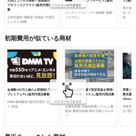
人向けコンサル商材！「助成金DX リ
ク商材！「コンテンツサービス」販売
ス」紹介
ブオフィスクラウド」販売代理店募
代理店募集
スクロールできます
電子契約
集
コンテンツ・ストック・未経験・副業・
化・コス
公的支援金・補助金・助成金・代理店
ノルマなし
化
ビジネス・副業
初期費用が似ている商材
会員数100万人超の人気商材！「DMM
高単価×成長市場で安定収益を実現！
営業ノウ
プレミアムTV」販売代理店募集
「太陽光発電システム」販売代理店募
業支援を
集
JDnet
スクロールできます
DMM・動画配信・販売代理店・サブス
ク・収益
太陽光発電・太陽光発電システム・蓄
営業支援
電池・電気代削減・再生可能エネルギ
注・営業
ー