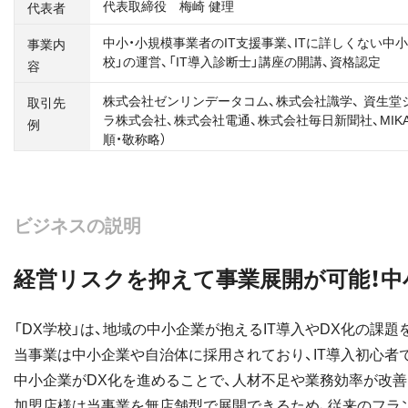
代表取締役 梅崎 健理
代表者
中小・小規模事業者のIT支援事業、ITに詳しくない中
事業内
校」の運営、「IT導入診断士」講座の開講、資格認定
容
株式会社ゼンリンデータコム、株式会社識学、 資生堂
取引先
ラ株式会社、株式会社電通、株式会社毎日新聞社、MIKAW
例
順・敬称略）
ビジネスの説明
経営リスクを抑えて事業展開が可能！中
「DX学校」は、地域の中小企業が抱えるIT導入やDX化の課
当事業は中小企業や自治体に採用されており、IT導入初心
中小企業がDX化を進めることで、人材不足や業務効率が改善
加盟店様は当事業を無店舗型で展開できるため、従来のフラ