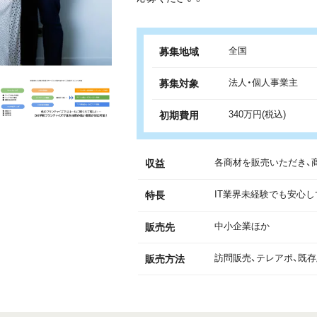
全国
募集地域
法人・個人事業主
募集対象
340万円(税込)
初期費用
各商材を販売いただき、
収益
IT業界未経験でも安心
特長
中小企業ほか
販売先
訪問販売、テレアポ、既
販売方法