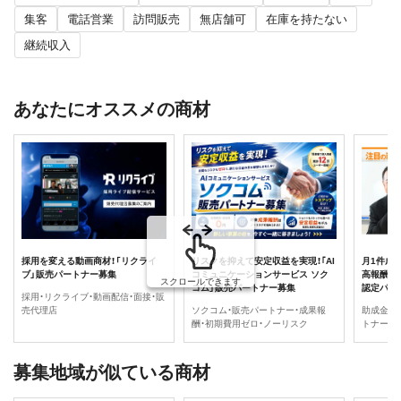
集客
電話営業
訪問販売
無店舗可
在庫を持たない
継続収入
あなたにオススメの商材
採用を変える動画商材！「リクライ
リスクを抑えて安定収益を実現！｢AI
月1件成
ブ」販売パートナー募集
コミュニケーションサービス ソク
高報酬シス
スクロールできます
コム」販売パートナー募集
認定パー
採用・リクライブ・動画配信・面接・販
売代理店
ソクコム・販売パートナー・成果報
助成金・
酬・初期費用ゼロ・ノーリスク
トナー
募集地域が似ている商材