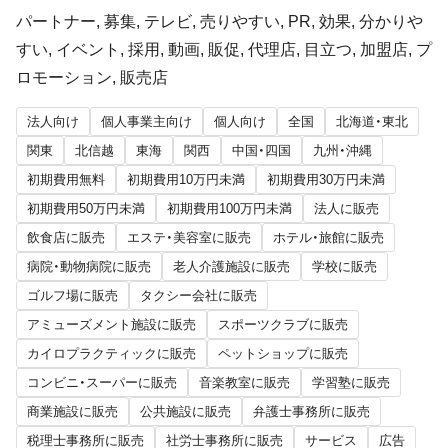
パートナー, 募集, テレビ, 売りやすい, PR, 効果, 分かりや
すい, イベント, 採用, 動画, 販促, 代理店, 目立つ, 加盟店, プ
ロモーション, 販売店
法人向け
個人事業主向け
個人向け
全国
北海道・東北
関東
北信越
東海
関西
中国・四国
九州・沖縄
初期費用無料
初期費用10万円未満
初期費用30万円未満
初期費用50万円未満
初期費用100万円未満
法人に販売
飲食店に販売
エステ・美容室に販売
ホテル・旅館に販売
病院・動物病院に販売
老人介護施設に販売
学校に販売
ゴルフ場に販売
タクシー会社に販売
アミューズメント施設に販売
スポーツクラブに販売
カイロプラクティックに販売
ペットショップに販売
コンビニ・スーパーに販売
音楽教室に販売
学習塾に販売
商業施設に販売
公共施設に販売
弁護士事務所に販売
税理士事務所に販売
社労士事務所に販売
サービス
広告