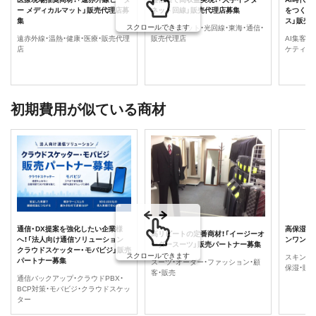
ー メディカルマット」販売代理店募
ネット回線」販売代理店募集
をつくる
集
ス」販売
スクロールできます
インターネット・光回線・東海・通信・
遠赤外線・温熱・健康・医療・販売代理
販売代理店
AI集客・
店
ケティング
初期費用が似ている商材
通信・DX提案を強化したい企業様
高保湿の
高リピートの定番商材！「イージーオ
へ！「法人向け通信ソリューション
ンワンク
ーダースーツ」販売パートナー募集
クラウドスケッター・モバビジ」販売
スクロールできます
スキンク
パートナー募集
スーツ・オーダー・ファッション・顧
保湿・販
客・販売
通信バックアップ・クラウドPBX・
BCP対策・モバビジ・クラウドスケッ
ター