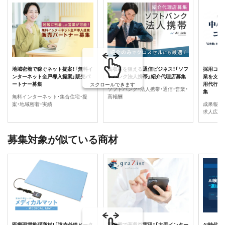
地域密着で稼ぐネット提案！「無料イ
高収益を狙える通信ビジネス！「ソフ
採用コス
ンターネット全戸導入提案」販売パ
トバンク法人携帯」紹介代理店募集
業を支え
ートナー募集
用代行サ
スクロールできます
ソフトバンク・法人携帯・通信・営業・
集
無料インターネット・集合住宅・提
高報酬
案・地域密着・実績
成果報酬
求人広告
募集対象が似ている商材
医療現場推奨商材！「遠赤外線ヒータ
通信業で高収益実現！「大手インター
AI時代