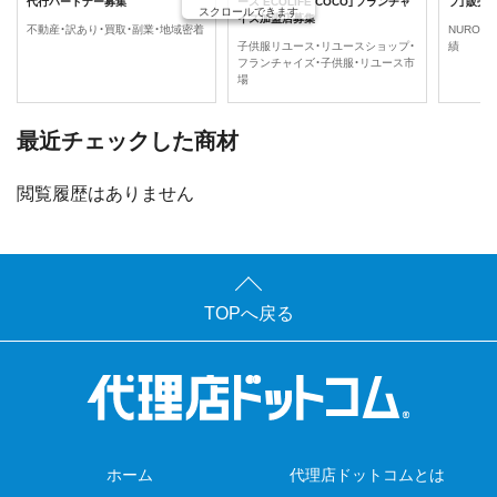
代行パートナー募集
ース ECOLIFE COCO」フランチャ
プ」販売
スクロールできます
イズ加盟店募集
不動産・訳あり・買取・副業・地域密着
NURO光
子供服リユース・リユースショップ・
績
フランチャイズ・子供服・リユース市
場
最近チェックした商材
閲覧履歴はありません
TOPへ戻る
ホーム
代理店ドットコムとは