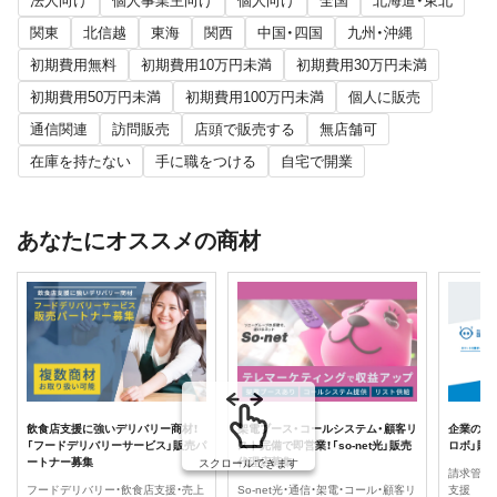
法人向け
個人事業主向け
個人向け
全国
北海道・東北
関東
北信越
東海
関西
中国・四国
九州・沖縄
初期費用無料
初期費用10万円未満
初期費用30万円未満
初期費用50万円未満
初期費用100万円未満
個人に販売
通信関連
訪問販売
店頭で販売する
無店舗可
在庫を持たない
手に職をつける
自宅で開業
あなたにオススメの商材
飲食店支援に強いデリバリー商材！
架電ブース・コールシステム・顧客リ
企業の請
「フードデリバリーサービス」販売パ
スト完備で即営業！「so-net光」販売
ロボ」販
ートナー募集
代理店募集
スクロールできます
請求管理・
フードデリバリー・飲食店支援・売上
So-net光・通信・架電・コール・顧客リ
支援