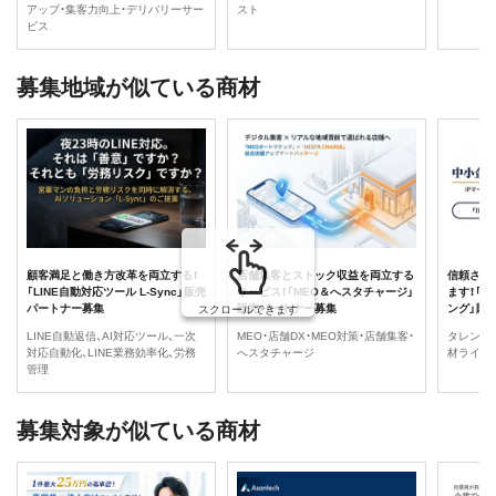
アップ・集客力向上・デリバリーサー
スト
ビス
募集地域が似ている商材
顧客満足と働き方改革を両立する！
店舗集客とストック収益を両立する
信頼され
「LINE自動対応ツール L-Sync」販売
サービス！「MEO＆へスタチャージ」
ます！「タ
パートナー募集
販売パートナー募集
ング」販
スクロールできます
LINE自動返信、AI対応ツール、一次
MEO・店舗DX・MEO対策・店舗集客・
タレント
対応自動化、LINE業務効率化、労務
へスタチャージ
材ライブ
管理
募集対象が似ている商材