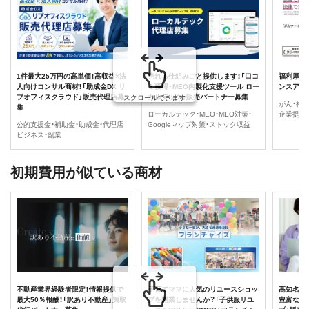
1件最大25万円の高単価！高収益×法
売れる仕組みごと提供します！「口コ
福利厚生
人向けコンサル商材！「助成金DX リ
ミ獲得・MEO内製化支援ツール ロー
ンスアド
ブオフィスクラウド」販売代理店募
カルテック」販売パートナー募集
スクロールできます
がん・福
集
ローカルテック・MEO・MEO対策・
企業提案
公的支援金・補助金・助成金・代理店
Googleマップ対策・ストック収益
ビジネス・副業
初期費用が似ている商材
不動産業界経験者限定！情報提供で
子育てママに人気のリユースショッ
高知名度
最大50％報酬！「訳あり不動産」買取
プを開業しませんか？「子供服リユ
豊富な商材