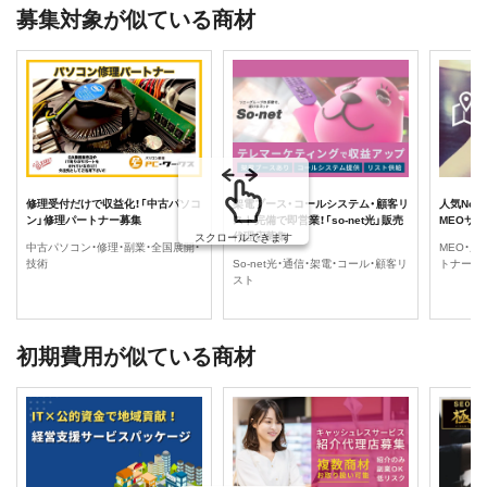
募集対象が似ている商材
修理受付だけで収益化！「中古パソコ
架電ブース・コールシステム・顧客リ
人気No.
ン」修理パートナー募集
スト完備で即営業！「so-net光」販売
MEOサ
代理店募集
スクロールできます
中古パソコン・修理・副業・全国展開・
MEO・成
技術
So-net光・通信・架電・コール・顧客リ
トナー
スト
初期費用が似ている商材