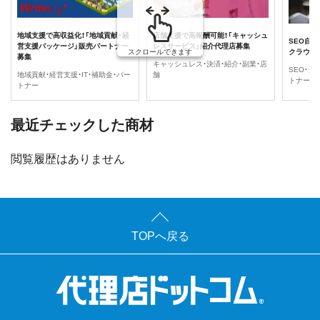
地域支援で高収益化！「地域貢献・経
店舗支援で高報酬可能！「キャッシュ
SEO自動
営支援パッケージ」販売パートナー
レスサービス」紹介代理店募集
クラウド
スクロールできます
募集
キャッシュレス・決済・紹介・副業・店
SEO・ク
地域貢献・経営支援・IT・補助金・パー
舗
トナー
トナー
最近チェックした商材
閲覧履歴はありません
TOPへ戻る