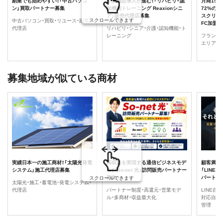
副業でも始めやすい！「中古パソコ
介護施設導入が進む！「リハビリ・認
月商150
ン」買取パートナー募集
知機能トレーニング Reaxionシニ
72%の実
ア」販売代理店募集
スクリー
スクロールできます
中古パソコン・買取・リユース・副業・
FC加盟
代理店
リハビリ・シニア・介護・認知機能・ト
レーニング
フランチャ
エリア独
募集地域が似ている商材
実績日本一の施工商材！「太陽光発電
高収益を実現する通信ビジネスモデ
顧客満足
システム」施工代理店募集
ル！「So-net 光」訪問販売パートナー
「LINE
募集
パートナ
スクロールできます
太陽光・施工・蓄電池・発電システム・
代理店
パートナー制度・高還元・営業モデ
LINE自
ル・多商材・収益最大化
対応自動化
管理