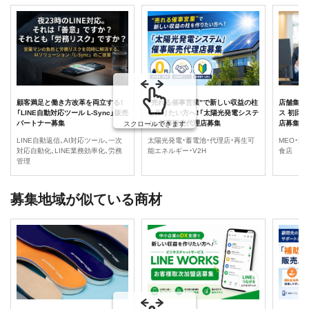
顧客満足と働き方改革を両立する！
“売れる催事営業”で新しい収益の柱
店舗集客
「LINE自動対応ツール L-Sync」販売
を作りたい方へ！「太陽光発電システ
ス 初回
パートナー募集
ム」催事販売代理店募集
店募集
スクロールできます
LINE自動返信、AI対応ツール、一次
太陽光発電・蓄電池・代理店・再生可
MEO・集
対応自動化、LINE業務効率化、労務
能エネルギー・V2H
食店
管理
募集地域が似ている商材