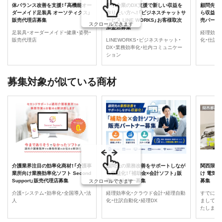
体バランス改善を支援！「高機能オー
中小企業のDX支援で新しい収益を
顧問先の
ダーメイド足装具 オーソティクス」
作りたい方へ！「ビジネスチャットサ
ら収益化
販売代理店募集
ービス LINE WORKS」お客様取次
売パート
スクロールできます
加盟店募集
足装具・オーダーメイド・健康・姿勢・
経理効率
販売代理店
LINEWORKS・ビジネスチャット・
化・仕訳自
DX・業務効率化・社内コミュニケー
ション
募集対象が似ている商材
介護業界注目の効率化商材！「介護事
顧問先の業務改善をサポートしなが
関西限定
業所向け業務効率化ソフト Second
ら収益化！「補助金×会計ソフト」販
け 電気
Support」販売代理店募集
売パートナー募集
募集
スクロールできます
介護・システム・効率化・全国導入・法
経理効率化・クラウド会計・経理自動
すでに販
人
化・仕訳自動化・経理DX
ましては
たします