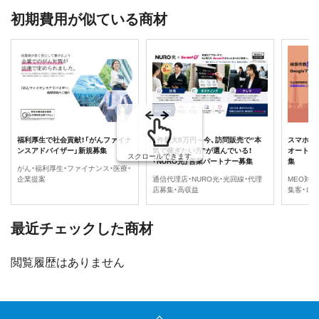
初期費用が似ている商材
福利厚生で社会貢献！「がんファイナ
1件最大8万円～今、訪問販売で“本
スマホ検
ンスアドバイザー」新規募集
気で稼ぎたい方”が選んでいる！
オートマ
スクロールできます
「NURO光」営業パートナー募集
集
がん・福利厚生・ファイナンス・医療・
企業提案
通信代理店・NURO光・光回線・代理
MEO対策
店募集・高収益
集客・ロ
最近チェックした商材
閲覧履歴はありません