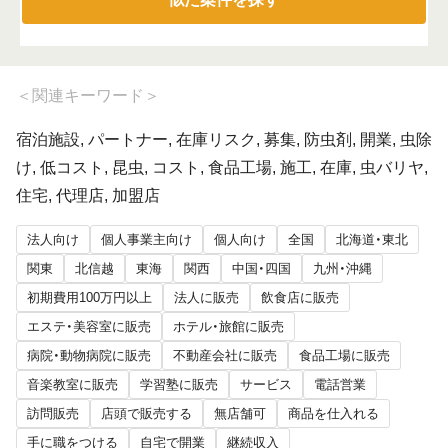
＜
関連キーワード
＞
宿泊施設, パートナー, 在庫リスク, 募集, 防虫剤, 開業, 虫除
け, 低コスト, 昆虫, コスト, 食品工場, 施工, 在庫, 虫バリヤ,
住宅, 代理店, 加盟店
法人向け
個人事業主向け
個人向け
全国
北海道・東北
関東
北信越
東海
関西
中国・四国
九州・沖縄
初期費用100万円以上
法人に販売
飲食店に販売
エステ・美容室に販売
ホテル・旅館に販売
病院・動物病院に販売
不動産会社に販売
食品工場に販売
音楽教室に販売
学習塾に販売
サービス
電話営業
訪問販売
店頭で販売する
無店舗可
商品を仕入れる
手に職をつける
自宅で開業
継続収入