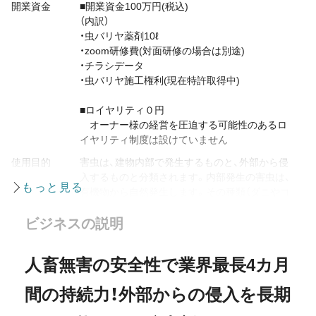
開業資金
■開業資金100万円(税込)
（内訳）
・虫バリヤ薬剤10ℓ
・zoom研修費(対面研修の場合は別途)
・チラシデータ
・虫バリヤ施工権利(現在特許取得中)
■ロイヤリティ０円
オーナー様の経営を圧迫する可能性のあるロ
イヤリティ制度は設けていません
使用目的
害虫は、建物内部で発生するものと、外部から侵
入するものと分類されます。内部発生の害虫は、
有機物から自然発生します。その種類（ダニやコ
バエなど）は、それほど多くありません。ほどんど
ビジネスの説明
の害虫が、建物の隙間から侵入し、内部で繁殖し
ます。虫バリヤは、外部からの侵入を長期間不可
能にするものです。
人畜無害の安全性で業界最長4カ月
間の持続力！外部からの侵入を長期