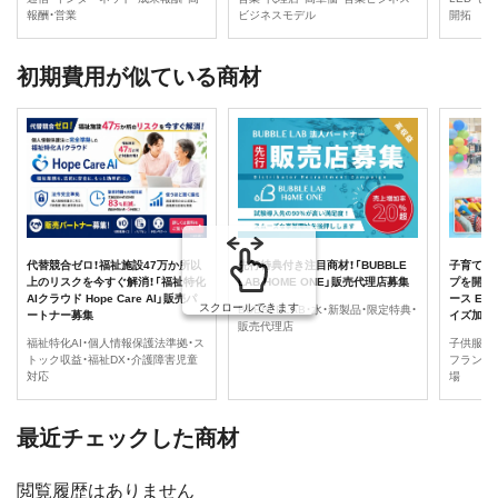
報酬・営業
ビジネスモデル
開拓
初期費用が似ている商材
代替競合ゼロ！福祉施設47万か所以
先行特典付き注目商材！「BUBBLE
子育てマ
上のリスクを今すぐ解消！「福祉特化
LAB HOME ONE」販売代理店募集
プを開業
AIクラウド Hope Care AI」販売パ
ース EC
スクロールできます
BUBBLELAB・水・新製品・限定特典・
ートナー募集
イズ加盟
販売代理店
福祉特化AI・個人情報保護法準拠・ス
子供服リ
トック収益・福祉DX・介護障害児童
フランチ
対応
場
最近チェックした商材
閲覧履歴はありません