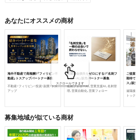
あなたにオススメの商材
海外不動産で高報酬！「フィリピン不
営業機会損失をゼロにする！「名刺フ
ご提案の
動産」トスアップパートナー募集
ォローAI」販売パートナー募集
期待でき
ス」販売
スクロールできます
不動産・フィリピン・投資・副業・トス
名刺フォローAI、営業支援AI、名刺管
アップ
理、営業自動化、営業フォロー
遠隔接客・
トック収
募集地域が似ている商材