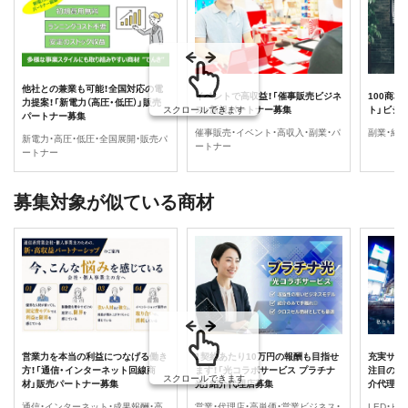
他社との兼業も可能！全国対応の電
イベントで高収益！「催事販売ビジネ
100商材
力提案！「新電力（高圧・低圧）」販売
ス」新規パートナー募集
ト」ビジ
スクロールできます
パートナー募集
催事販売・イベント・高収入・副業・パ
副業・経
新電力・高圧・低圧・全国展開・販売パ
ートナー
ートナー
募集対象が似ている商材
営業力を本当の利益につなげる働き
1契約あたり10万円の報酬も目指せ
充実サポ
方！「通信・インターネット回線商
ます！「光コラボサービス プラチナ
注目の映像
スクロールできます
材」販売パートナー募集
光」紹介代理店募集
介代理店
通信・インターネット・成果報酬・高
営業・代理店・高単価・営業ビジネス・
LED・ビ