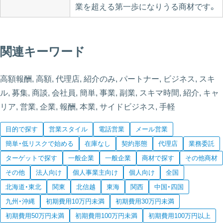
業を超える第一歩になりうる商材です。
関連キーワード
高額報酬, 高額, 代理店, 紹介のみ, パートナー, ビジネス, スキ
ル, 募集, 商談, 会社員, 簡単, 事業, 副業, スキマ時間, 紹介, キャ
リア, 営業, 企業, 報酬, 本業, サイドビジネス, 手軽
目的で探す
営業スタイル
電話営業
メール営業
簡単・低リスクで始める
在庫なし
契約形態
代理店
業務委託
ターゲットで探す
一般企業
一般企業
商材で探す
その他商材
その他
法人向け
個人事業主向け
個人向け
全国
北海道・東北
関東
北信越
東海
関西
中国・四国
九州・沖縄
初期費用10万円未満
初期費用30万円未満
初期費用50万円未満
初期費用100万円未満
初期費用100万円以上