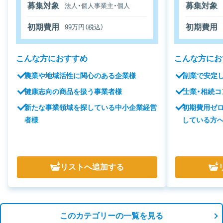
募集対象
募集対象
法人・個人事業主・個人
初期費用
初期費用
99万円（税込）
こんな方におすすめ
こんな方にお
農業や地域活性に関心のある企業様
副業で安定
健康志向の商品を扱う事業者様
士業・相続
新たな事業領域を探している中小企業経営
初期費用ゼ
者様
している方
リスト
へ追加する
このカテゴリーの一覧を見る