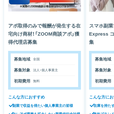
アポ取得のみで報酬が発生する在
スマホ副業で
宅向け商材！「ZOOM商談アポ」獲
Expres
得代理店募集
集
募集地域
募集地域
全国
募集対象
募集対象
法人・個人事業主
初期費用
初期費用
無料
こんな方におすすめ
こんな方にお
副業で収益を得たい個人事業主の皆様
在庫を持た
テレアポ業務を拡大したい営業代行会社様
海外ブラン