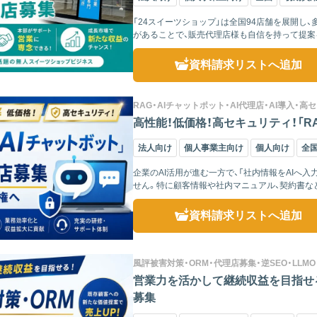
「24スイーツショップ」は全国94店舗を展開
があることで、販売代理店様も自信を持って提案を進められます。 さらに、24時間営業
ー...
資料請求リスト
へ追加
RAG・AIチャットポット・AI代理店・AI導入・高
高性能！低価格！高セキュリティ！「R
法人向け
個人事業主向け
個人向け
全
企業のAI活用が進む一方で、「社内情報をAIへ
せん。特に顧客情報や社内マニュアル、契約書な
ースが増え...
資料請求リスト
へ追加
風評被害対策・ORM・代理店募集・逆SEO・LLMO
営業力を活かして継続収益を目指せる
募集