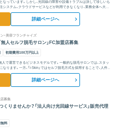
となっています。しかし、光回線の障害や設備トラブルは決して珍しいも
注システム、クラウドサービスなどが利用できなくなり、業務全体へ大き
詳細ページへ
ロン・美容フランチャイズ
「無人セルフ脱毛サロン」FC加盟店募集
国
初期費用100万円以上
、完全無人で運営できるビジネスモデルです。一般的な脱毛サロンでは、スタッ
ります。一方、「i-Skin」ではセルフ脱毛方式を採用することで、人件...
詳細ページへ
理店募集
つくりませんか？「法人向け光回線サービス」販売代理
用無料