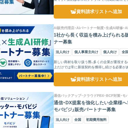
が担当します。 ...
資料請求リスト
へ追加
AI販売代理店・AIパートナー制度・生成AI研修・AI社員
1社から長く収益を積み上げられる販
ナー募集
法人向け
個人事業主向け
個人向け
全
新しい商材を取り扱う際、多くの企業が重視する
上だけでは常に新規契約を獲得し続ける必要が
益基盤を築きやすく...
資料請求リスト
へ追加
通信バックアップ・クラウドPBX・BCP対策・
通信・DX提案を強化したい企業様へ
モバビジ」販売パートナー募集
法人向け
全国
初期費用無料