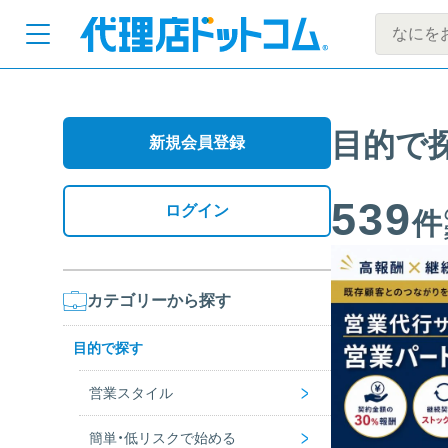
目的で
新規会員登録
539
ログイン
件
カテゴリーから探す
目的で探す
>
営業スタイル
>
簡単・低リスクで始める
電話営業