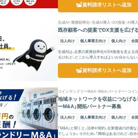
資料請求リスト
へ追加
生成AI・業務効率化・生成AI導入・DX推進・AI導
既存顧客への提案でDX支援を広げる！「
法人向け
個人事業主向け
個人向け
全
生成AIは、企業の業務効率化やDX推進を支える
るけれど、どこから導入すればよいか分からない
ーへのニー...
資料請求リスト
へ追加
コインランドリーM&A・M&Aパートナー・コイ
地域ネットワークを収益につなげる！
ーM&A」開拓パートナー募集
法人向け
個人事業主向け
個人向け
全
「M&A」と聞くと、法律や契約、企業価値の評