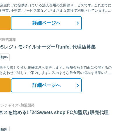
事業主向けに提供されている法人専用の光回線サービスです。これまでに
建設業、小売業、サービス業など、さまざまな業種で利用されています。さ
詳細ページへ
・代理店募集
Sレジ＋モバイルオーダー「funfo」代理店募集
用無料
い報酬体系へ変更します。 報酬金額を前面に公開するの
内します。 次のような飲食店の悩みを営業の入
詳細ページへ
ランチャイズ・加盟開発
始める！「24Sweets shop FC加盟店」販売代理
用無料