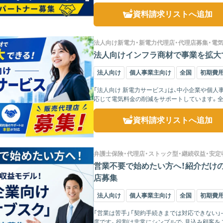
資料請求リスト
へ追加
法人向け新電力・新電力代理店・代理店募集・電
法人向けインフラ商材で事業を拡大で
法人向け
個人事業主向け
全国
初期費
「法人向け 新電力サービス」は、中小企業や個
応じて電気料金の削減をサポートしています。全
品質を維持した...
資料請求リスト
へ追加
弁護士保険・代理店・ストック型・継続収益・安定
営業不要で始めたい方へ！紹介だけの
店募集
法人向け
個人事業主向け
全国
初期費
「営業は苦手」「契約手続きまでは対応できない
度です。役割は非常にシンプルで、見込み顧客を