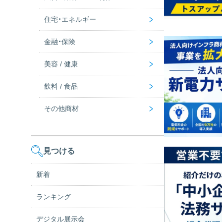
>
住宅・エネルギー
マンションオーナー
IoT
携帯・回線
デジタルマーケ / SEO / MEO
>
金融・保険
セキュリティ
Wi-Fi
Web制作
新電力・ガスの代理店募集一覧
>
美容 / 健康
決済システム
その他通信関連
集客・新規開拓
太陽光・蓄電池
保険
>
飲料 / 食品
パソコン
投資
化粧品
>
その他商材
健康商材
飲料・ウォーターサーバー
食品
サービス
見つける
ファッション
新着
求人・採用
ランキング
デリバリー
デジタル展示会
エコ・省エネ