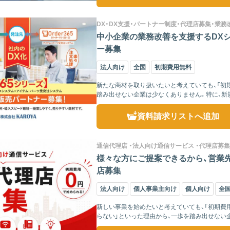
DX・DX支援・パートナー制度・代理店募集・業務
中小企業の業務改善を支援するDXシス
ー募集
法人向け
全国
初期費用無料
新たな商材を取り扱いたいと考えていても、「初
踏み出せない企業は少なくありません。特に、新
て始められるこ...
資料請求リスト
へ追加
通信代理店 ・法人向け通信サービス ・代理店募集
様々な方にご提案できるから、営業先
店募集
法人向け
個人事業主向け
個人向け
全
新しい事業を始めたいと考えていても、「初期費
らない」といった理由から、一歩を踏み出せない企業は少なくありません。 弊
できる...