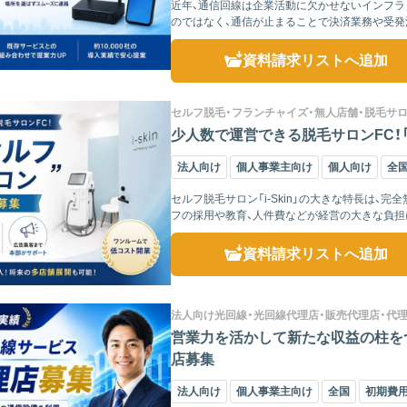
近年、通信回線は企業活動に欠かせないインフラ
のではなく、通信が止まることで決済業務や受発
な影響を及ぼす可...
資料請求リスト
へ追加
セルフ脱毛・フランチャイズ・無人店舗・脱毛サ
少人数で運営できる脱毛サロンFC！
法人向け
個人事業主向け
個人向け
全
セルフ脱毛サロン「i-Skin」の大きな特長は
フの採用や教育、人件費などが経営の大きな負担にな
資料請求リスト
へ追加
法人向け光回線・光回線代理店・販売代理店・代
営業力を活かして新たな収益の柱を
店募集
法人向け
個人事業主向け
全国
初期費