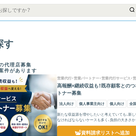
探す
の代理店募集
案件があります
営業代行・営業パートナー・営業代行サービス・
高報酬×継続収益も！既存顧客とのつ
トナー募集
法人向け
個人事業主向け
個人向け
全
新たな収益源を増やしたいと考えていても、新し
なければならないケースも多く、負担の大きさ
て取り組む場合は、で...
資料請求リスト
へ追加