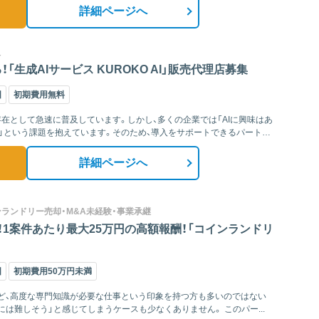
詳細ページへ
入
生成AIサービス KUROKO AI」販売代理店募集
国
初期費用無料
存在として急速に普及しています。しかし、多くの企業では「AIに興味はあ
」という課題を抱えています。そのため、導入をサポートできるパートナ
詳細ページへ
ンランドリー売却・M&A未経験・事業承継
1案件あたり最大25万円の高額報酬！「コインランドリ
国
初期費用50万円未満
価など、高度な専門知識が必要な仕事という印象を持つ方も多いのではない
でしょうか。そのため、「興味はあるけれど、自分には難しそう」と感じてしまうケースも少なくありません。 このパー...