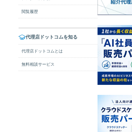
閲覧履歴
コロナ対策
自動車関連
代理店ドットコムを知る
建材・床材・屋根修理
代理店ドットコムとは
コスト削減・節税
無料相談サービス
補助金・助成金
その他