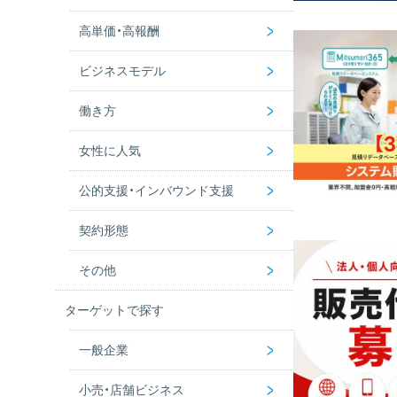
>
高単価・高報酬
メール営業
未経験OK
>
ビジネスモデル
訪問営業
内容がわかりやすい
利益率の高い商材
>
働き方
催事販売
初期費用ゼロ
市場の需要が高い商材
ストック型ビジネス
>
女性に人気
店頭販売
手離れがいい
商品を仕入れる
独立開業
>
公的支援・インバウンド支援
チラシ・カタログで販売
店舗不要
現金商売
副業
化粧品
>
契約形態
インターネットで販売する
在庫なし
自宅で開業
美容・健康・エステ
補助金・助成金
>
その他
手に職をつける
ダイエット
インバウンド
代理店
ターゲットで探す
業務委託
AI商材で稼ぐ
>
一般企業
フランチャイズ
不動産アライアンス
>
小売・店舗ビジネス
社会貢献・ESG
一般企業