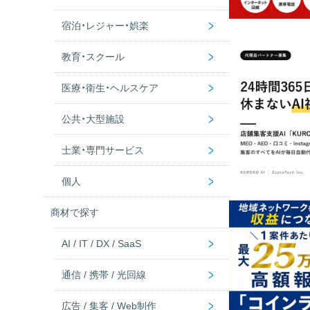
>
宿泊・レジャー・娯楽
優良ビジネス認定
建設業
飲食店
>
教育・スクール
不動産
美容サロン
ホテル・旅館
>
医療・衛生・ヘルスケア
ペットショップ
アミューズメント施設
学校
>
公共・大型施設
コンビニ・スーパー
ゴルフ場
音楽教室
病院
>
士業・専門サービス
スポーツクラブ
学習塾
老後施設
公共施設
>
個人
カイロプラクティック
商業施設
弁護士事務所
商材で探す
税理士事務所
個人・個人宅
>
AI / IT / DX / SaaS
社労士事務所
女性
>
通信 / 携帯 / 光回線
シニア
AI
>
広告 / 集客 / Web制作
富裕層
DX・業務効率
光回線