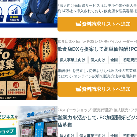
「法人向け光回線サービス」は、中小企業や個人
約14万社へ導入されており、飲食店や理美容業、
らに、NTT...
資料請求リスト
へ追加
飲食店DX・funfo・POSレジ・モバイルオーダー
飲食店DXを提案して高単価報酬！PO
個人事業主向け
個人向け
全国
初期費
報酬条件を見直し、従来よりも代理店様の営業成果を反映しやす
ではなく、オンライン説明で販売方法や適用条件とあわせて詳しくご案
口...
資料請求リスト
へ追加
24スイーツショップ・販売代理店・無人販売・フ
営業力を活かして、FC加盟開拓ビジネスを
店募集
法人向け
個人事業主向け
全国
初期費