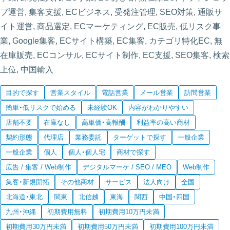
プ運営, 集客支援, ECビジネス, 受発注管理, SEO対策, 通販サ
イト運営, 商品選定, ECマーケティング, EC販売, 低リスク事
業, Google集客, ECサイト構築, EC集客, カテゴリ特化EC, 無
在庫販売, ECコンサル, ECサイト制作, EC支援, SEO集客, 検索
上位, 中国輸入
目的で探す
営業スタイル
電話営業
メール営業
訪問営業
簡単・低リスクで始める
未経験OK
内容がわかりやすい
店舗不要
在庫なし
高単価・高報酬
利益率の高い商材
契約形態
代理店
業務委託
ターゲットで探す
一般企業
一般企業
個人
個人・個人宅
商材で探す
広告 / 集客 / Web制作
デジタルマーケ / SEO / MEO
Web制作
集客・新規開拓
その他商材
サービス
法人向け
全国
北海道・東北
関東
北信越
東海
関西
中国・四国
九州・沖縄
初期費用無料
初期費用10万円未満
初期費用30万円未満
初期費用50万円未満
初期費用100万円未満