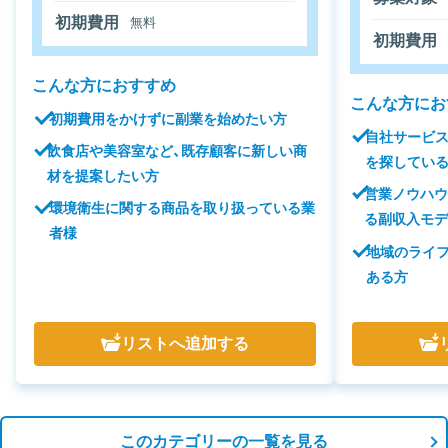
初期費用
無料
初期費用
こんな方におすすめ
こんな方にお
初期費用をかけずに副業を始めたい方
自社サービ
飲食店や美容室など、既存顧客に新しい商
を探してい
材を提案したい方
営業ノウハ
環境衛生に関する商品を取り扱っている業
る副収入モ
者様
地域のライ
ある方
リスト
へ追加する
このカテゴリーの一覧を見る