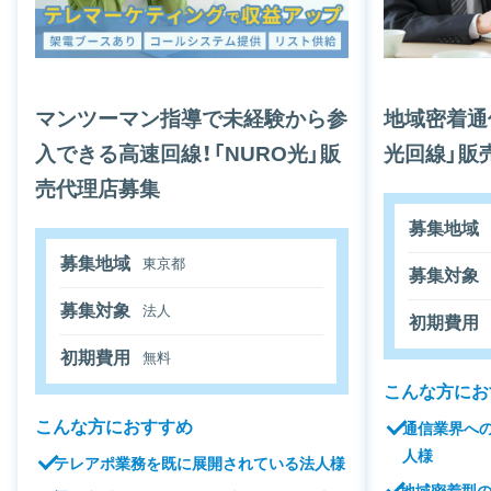
マンツーマン指導で未経験から参
地域密着通
入できる高速回線！「NURO光」販
光回線」販
売代理店募集
募集地域
募集地域
東京都
募集対象
募集対象
法人
初期費用
初期費用
無料
こんな方にお
こんな方におすすめ
通信業界へ
人様
テレアポ業務を既に展開されている法人様