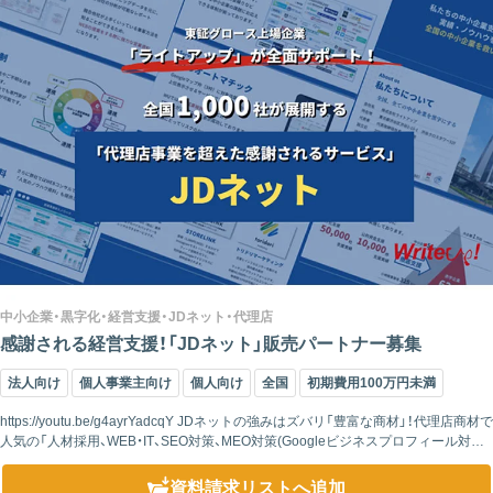
中小企業・黒字化・経営支援・JDネット・代理店
感謝される経営支援！「JDネット」販売パートナー募集
法人向け
個人事業主向け
個人向け
全国
初期費用100万円未満
https://youtu.be/g4ayrYadcqY JDネットの強みはズバリ「豊富な商材」！代理店商材で
人気の「人材採用、WEB・IT、SEO対策、MEO対策(Googleビジネスプロフィール対
策)、補助金・助成金商材」など...
資料請求リスト
へ追加