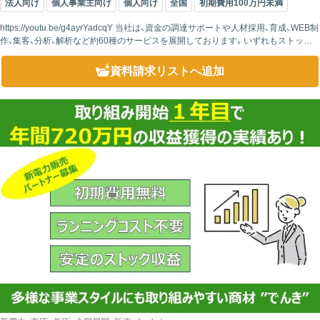
法人向け
個人事業主向け
個人向け
全国
初期費用100万円未満
https://youtu.be/g4ayrYadcqY 当社は、資金の調達サポートや人材採用、育成、WEB制
作、集客、分析、解析など約60種のサービスを展開しております。いずれもストック
収益になる商材ばかりで、特に中小企業のIT...
資料請求リスト
へ追加