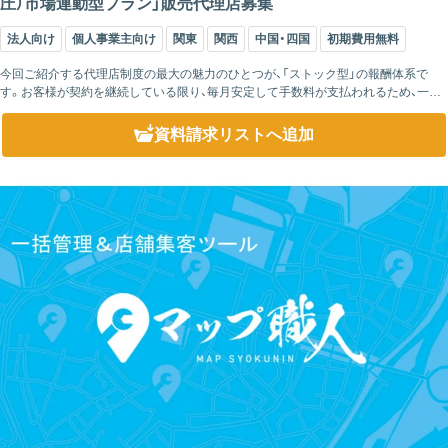
圧）市場連動型プラン」販売代理店募集
法人向け
個人事業主向け
関東
関西
中国・四国
初期費用無料
今回ご紹介する代理店制度の最大の魅力のひとつが、「ストック型」の報酬体系で
す。お客様が契約を継続している限り、毎月安定して手数料が支払われるため、一度
のご提案が将来にわたる収益につながります。 また代理店様は、提案先が契約する
電力...
資料請求リスト
へ追加