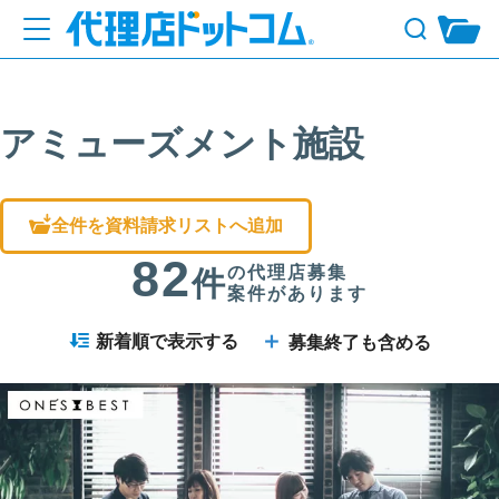
アミューズメント施設
全件を資料請求リストへ追加
82
の代理店募集
件
案件があります
＋
新着順で表示する
募集終了も含める