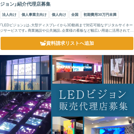
ジョン」紹介代理店募集
法人向け
個人事業主向け
個人向け
全国
初期費用30万円未満
「LEDビジョン」は、大型ディスプレイから3D動画まで対応可能なデジタルサイネー
ジサービスです。商業施設や公共施設、企業様の看板など幅広い用途に活用されてい
ます。とくに、日差しの強い屋外でも視認性が高く、長寿命なため、安定した広...
資料請求リスト
へ追加