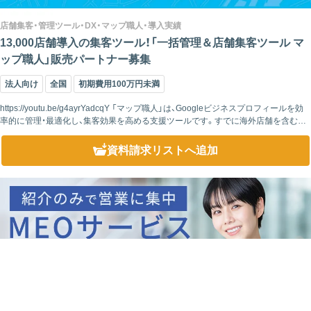
店舗集客・管理ツール・DX・マップ職人・導入実績
13,000店舗導入の集客ツール！「一括管理＆店舗集客ツール マ
ップ職人」販売パートナー募集
法人向け
全国
初期費用100万円未満
https://youtu.be/g4ayrYadcqY 「マップ職人」は、Googleビジネスプロフィールを効
率的に管理・最適化し、集客効果を高める支援ツールです。すでに海外店舗を含む
13,000店舗以上の集客支援実績があり、成...
資料請求リスト
へ追加