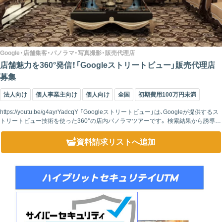
Google・店舗集客・パノラマ・写真撮影・販売代理店
店舗魅力を360°発信！「Googleストリートビュー」販売代理店
募集
法人向け
個人事業主向け
個人向け
全国
初期費用100万円未満
https://youtu.be/g4ayrYadcqY 「Googleストリートビュー」は、Googleが提供するス
トリートビュー技術を使った360°の店内パノラマツアーです。 検索結果から誘導し
て店内・施設内を魅力いっぱ...
資料請求リスト
へ追加