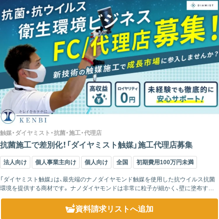
触媒・ダイヤミスト・抗菌・施工・代理店
抗菌施工で差別化！「ダイヤミスト触媒」施工代理店募集
法人向け
個人事業主向け
個人向け
全国
初期費用100万円未満
「ダイヤミスト触媒」は、最先端のナノダイヤモンド触媒を使用した抗ウイルス抗菌
環境を提供する商材です。 ナノダイヤモンドは非常に粒子が細かく、壁に塗布する
ことで空間そのものを浄化しウイルスを分解。赤ちゃんの肌に触れても安心な高い
安全...
資料請求リスト
へ追加