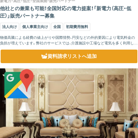
新電力・高圧・低圧・全国展開・販売パートナー
他社との兼業も可能！全国対応の電力提案！「新電力（高圧・低
圧）」販売パートナー募集
法人向け
個人事業主向け
全国
初期費用無料
物価高騰による経費の値上がりや国際情勢、円安などの外的要因により電気料金の
負担が増えています。弊社のサービスでは、介護施設や工場など電気を多く利用して
いるの高圧契約から店舗／オフィスなどで利用されている低圧契約まで幅広くご提
案いただけま...
資料請求リスト
へ追加