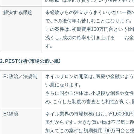
の頭脳」は本部が貸す、という役割分担で
解決する課題
未経験からの独立がうまくいかない一番
で、その後何年も苦しむことになります。
この案件は、初期費用100万円台という
浅くし、成功の確率を引き上げる——お
す。
2. PEST分析（市場の追い風）
P：政治／法規制
ネイルサロンの開業は、医療や金融のよ
い風になります。
さらに国や自治体は、小規模な創業や女
め、こうした制度の審査とも相性が良く、
E：経済
ネイル業界の市場規模はおよそ1,600
美だからです。大きな買い物は不景気に
加えてこの案件は初期費用100万円台と