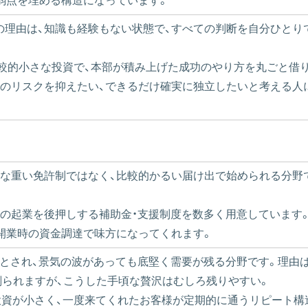
弱点を埋める構造になっています。
の理由は、知識も経験もない状態で、すべての判断を自分ひとり
比較的小さな投資で、本部が積み上げた成功のやり方を丸ごと借
金のリスクを抑えたい、できるだけ確実に独立したいと考える人
うな重い免許制ではなく、比較的かるい届け出で始められる分野
性の起業を後押しする補助金・支援制度を数多く用意しています
開業時の資金調達で味方になってくれます。
億円とされ、景気の波があっても底堅く需要が残る分野です。理
削られますが、こうした手頃な贅沢はむしろ残りやすい。
投資が小さく、一度来てくれたお客様が定期的に通うリピート構