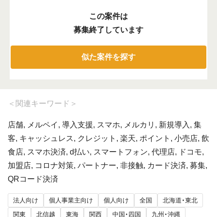
この案件は
募集終了しています
似た案件を探す
＜
関連キーワード
＞
店舗, メルペイ, 導入支援, スマホ, メルカリ, 新規導入, 集
客, キャッシュレス, クレジット, 楽天, ポイント, 小売店, 飲
食店, スマホ決済, d払い, スマートフォン, 代理店, ドコモ,
加盟店, コロナ対策, パートナー, 非接触, カード決済, 募集,
QRコード決済
法人向け
個人事業主向け
個人向け
全国
北海道・東北
関東
北信越
東海
関西
中国・四国
九州・沖縄