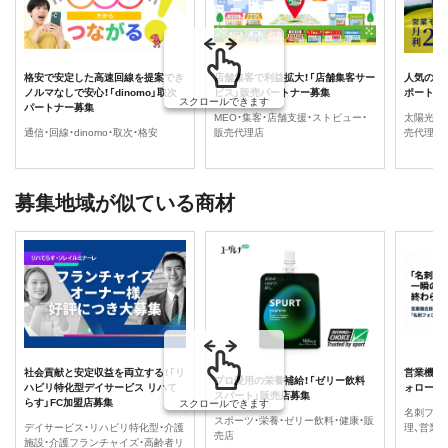
格安で安定した高速回線を提案でき
店舗集客で利益拡大！「店舗集客サー
人気の住
ノルマなしで安心！「dinomo」取次
ビス」販売パートナー募集
ポート」
スクロールできます
パートナー募集
MEO・集客・店舗支援・ストビュー・
太陽光・
通信・回線・dinomo・取次・格安
販売代理店
売代理店
募集地域が似ている商材
社会貢献と安定収益を両立する！「リ
営業機会
プロ愛用の栄養補給！「ゼリー飲料
ハビリ特化型デイサービス リハて
ォローA
スパート」販売店募集
らす」FC加盟店募集
スクロールできます
名刺フォロ
スポーツ・栄養・ゼリー飲料・健康・販
デイサービス・リハビリ特化型・介護
理、営業
売店
施設・介護フランチャイズ・高齢者リ