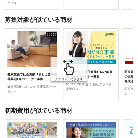
ハビリ
募集対象が似ている商材
自社ブランド通信事業！「MVNO事
医療現場
健康支援で社会貢献！「あしふみ健康
業」OEMパートナー募集
の温熱ベ
器具」販売パートナー募集
スクロールできます
売代理店
MVNO・OEM・通信・自社ブランド・
健康・医療・あしふみ・健康器具・パー
安定収益
医療・温
トナー
店
初期費用が似ている商材