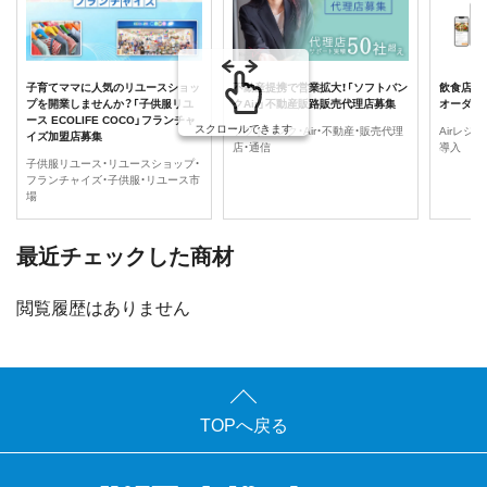
子育てママに人気のリユースショッ
不動産提携で営業拡大！「ソフトバン
飲食店に最
プを開業しませんか？「子供服リユ
クAir」不動産販路販売代理店募集
オーダー
ース ECOLIFE COCO」フランチャ
スクロールできます
ソフトバンク・Air・不動産・販売代理
Airレジ
イズ加盟店募集
店・通信
導入
子供服リユース・リユースショップ・
フランチャイズ・子供服・リユース市
場
最近チェックした商材
閲覧履歴はありません
TOPへ戻る