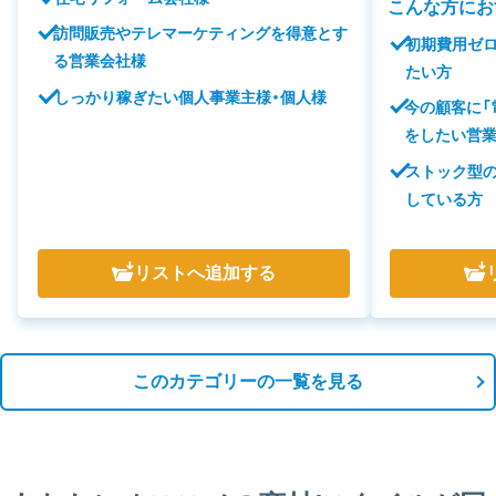
こんな方にお
訪問販売やテレマーケティングを得意とす
初期費用ゼ
る営業会社様
たい方
しっかり稼ぎたい個人事業主様・個人様
今の顧客に「
をしたい営
ストック型
している方
リスト
へ追加する
このカテゴリーの一覧を見る