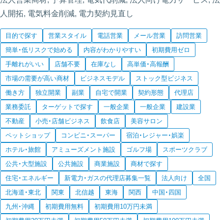
人開拓, 電気料金削減, 電力契約見直し
目的で探す
営業スタイル
電話営業
メール営業
訪問営業
簡単・低リスクで始める
内容がわかりやすい
初期費用ゼロ
手離れがいい
店舗不要
在庫なし
高単価・高報酬
市場の需要が高い商材
ビジネスモデル
ストック型ビジネス
働き方
独立開業
副業
自宅で開業
契約形態
代理店
業務委託
ターゲットで探す
一般企業
一般企業
建設業
不動産
小売・店舗ビジネス
飲食店
美容サロン
ペットショップ
コンビニ・スーパー
宿泊・レジャー・娯楽
ホテル・旅館
アミューズメント施設
ゴルフ場
スポーツクラブ
公共・大型施設
公共施設
商業施設
商材で探す
住宅・エネルギー
新電力・ガスの代理店募集一覧
法人向け
全国
北海道・東北
関東
北信越
東海
関西
中国・四国
九州・沖縄
初期費用無料
初期費用10万円未満