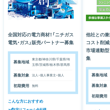
全国対応の電力商材！「ニチガス
他社との兼
電気・ガス」販売パートナー募集
コスト削減
市場連動型
集
東京都/神奈川県/千葉県/埼
募集地域
玉県/茨城県/栃木県/群馬県
募集地域
募集対象
法人・個人事業主・個人
募集対象
初期費用
無料
初期費用
こんな方におすすめ
住宅リフォーム会社様