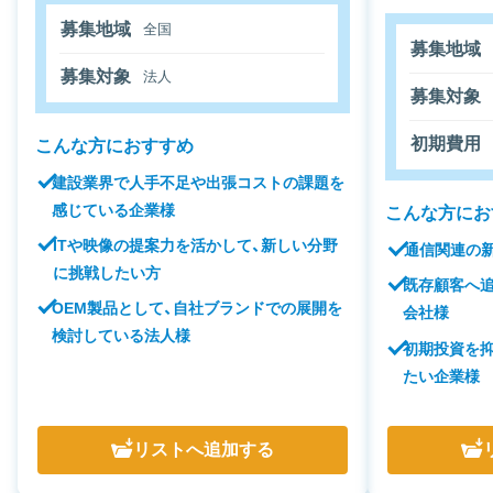
募集地域
全国
募集地域
募集対象
法人
募集対象
初期費用
こんな方におすすめ
建設業界で人手不足や出張コストの課題を
感じている企業様
こんな方にお
ITや映像の提案力を活かして、新しい分野
通信関連の
に挑戦したい方
既存顧客へ
OEM製品として、自社ブランドでの展開を
会社様
検討している法人様
初期投資を
たい企業様
リスト
へ追加する