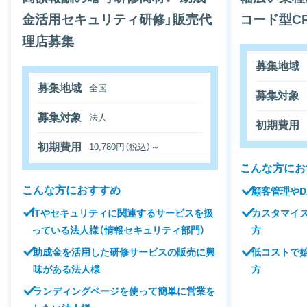
金活用セキュリティ研修」販売代
コード型C
理店募集
募集地域
募集地域
全国
募集対象
募集対象
法人
初期費用
初期費用
10,780円（税込）～
こんな方にお
こんな方におすすめ
顧客管理や
ITやセキュリティに関連するサービスを扱
カスタマイ
っている法人様（情報セキュリティ部門）
方
助成金を活用した研修サービスの販売に興
低コストで
味がある法人様
方
ランディングページを使って簡単に営業を