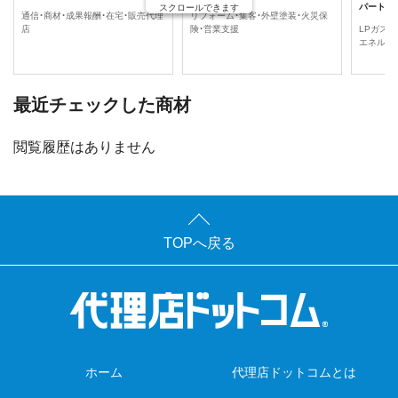
パートナ
スクロールできます
通信・商材・成果報酬・在宅・販売代理
リフォーム・集客・外壁塗装・火災保
店
険・営業支援
LPガス・
エネルギ
最近チェックした商材
閲覧履歴はありません
TOPへ戻る
ホーム
代理店ドットコムとは