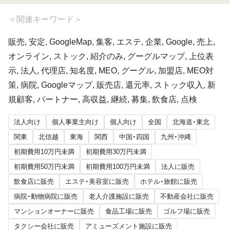
＜
関連キーワード
＞
販売, 安定, GoogleMap, 集客, エステ, 企業, Google, 売上,
オンライン, ストック, 紹介のみ, グーグルマップ, 上位表
示, 法人, 代理店, 知名度, MEO, グーグル, 加盟店, MEO対
策, 病院, Googleマップ, 販売店, 還元率, ストック収入, 新
規顧客, パートナー, 高収益, 継続, 募集, 飲食店, 点検
法人向け
個人事業主向け
個人向け
全国
北海道・東北
関東
北信越
東海
関西
中国・四国
九州・沖縄
初期費用10万円未満
初期費用30万円未満
初期費用50万円未満
初期費用100万円未満
法人に販売
飲食店に販売
エステ・美容室に販売
ホテル・旅館に販売
病院・動物病院に販売
老人介護施設に販売
不動産会社に販売
マンションオーナーに販売
食品工場に販売
ゴルフ場に販売
タクシー会社に販売
アミューズメント施設に販売