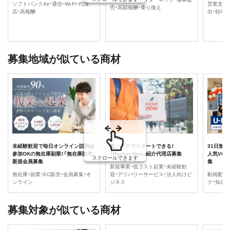
ソフトバンクAir・通信・Wi-Fi・代理
営業支援・F
売・高額報酬・乗り換え
店・高報酬
出・効率
募集地域が似ている商材
未経験歓迎で毎日オンライン説明会
低リスクでスタートできる！
31日無
参加OKの無在庫副業！「無在庫販売」
「Rocket Now」紹介代理店募集
人気VOD
スクロールできます
新規会員募集
集
新規事業・低コスト起業・未経験歓
無在庫・副業・EC販売・会員募集・オ
迎・デリバリーサービス・法人向けビ
動画配信・
ンライン
ジネス
ク・知名
募集対象が似ている商材