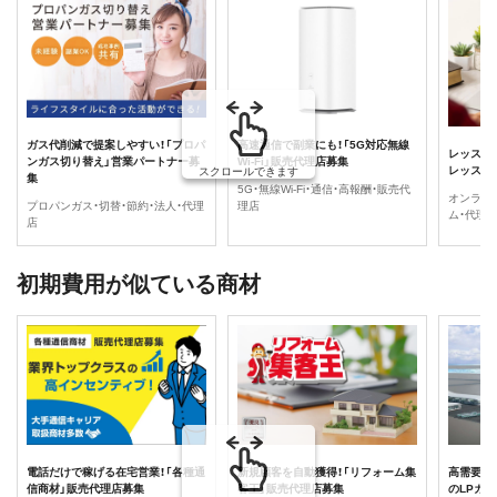
ガス代削減で提案しやすい！「プロパ
高速通信で副業にも！「5G対応無線
レッスン
ンガス切り替え」営業パートナー募
Wi-Fi」販売代理店募集
レッスン
スクロールできます
集
5G・無線Wi-Fi・通信・高報酬・販売代
オンライ
プロパンガス・切替・節約・法人・代理
理店
ム・代理
店
初期費用が似ている商材
電話だけで稼げる在宅営業！「各種通
新規顧客を自動獲得！「リフォーム集
高需要の
信商材」販売代理店募集
客王」販売代理店募集
のLPガ