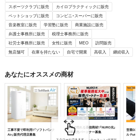
スポーツクラブに販売
カイロプラクティックに販売
ペットショップに販売
コンビニ・スーパーに販売
音楽教室に販売
学習塾に販売
商業施設に販売
弁護士事務所に販売
税理士事務所に販売
社労士事務所に販売
女性に販売
MEO
訪問販売
無店舗可
在庫を持たない
自宅で開業
高収入
継続収入
あなたにオススメの商材
催事で売れる通信商材！「NURO光」
工事不要で即利用！「ソフトバンク
営業DX
催事販売パートナー募集
Air」販売代理店募集
ル Futu
スクロールできます
光回線・高速インターネット・催事販