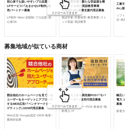
初心者でも扱いやすいプロ品質の
英語教育市場で新たな収益源を構
工事不要
LPサービス！「おまかせLP制作」販
築！「子ども向け英語教育事業
Air」販
売パートナー募集
VISION UP」開業支援代理店募集
スクロールできます
ソフトバンク
LP制作・Web・定額制・プロ品質・初
英語学童・学童保育・教育事業・スト
店・高報
心者OK
ック収益・英語教育
募集地域が似ている商材
競合他社のホームページを見ている
無料導入できる高性能POS！「モバ
幅広い法
ユーザーをターゲットにアプローチ
イルオーダー」販売代理店募集
電力 エ
するWEB広告！「ベンチマークター
募集
スクロールできます
モバイルオーダー・POS・飲食店・無
ゲティング」OEM代理店募集
料導入・IT
新電力・法
Web広告・Google認定・OEM・集客・
費用対効果