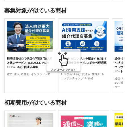
募集対象が似ている商材
初期投資ゼロで収益化可能！「法人向
AI研修・AIコンサルを紹介するだけ！
通信・D
け電力サービス TERASELでんき
「AI活用支援サービス」紹介代理店募
へ！「法
for Biz.」紹介代理店募集
集
クラウド
スクロールできます
パートナ
電力・法人・収益化・インフラ・BtoB
AI代理店・AI紹介代理店・生成AI・AI
コンサルティング・AI研修
通信バッ
BCP対
ター
初期費用が似ている商材