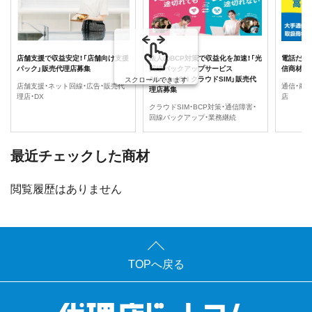
店舗支援で収益安定！「店舗向け支援
法人のBCP対策で収益化を加速！「光
電話だけ
パック」販売代理店募集
回線バックアップサービス
信商材」
Allways-ON クラウドSIM」販売代
スクロールできます
店舗支援・ネット回線・広告・販売代
通信・商
理店募集
理店・DX
店
クラウドSIM・BCP対策・通信障害・
回線バックアップ・業務継続
最近チェックした商材
閲覧履歴はありません
TOPへ戻る