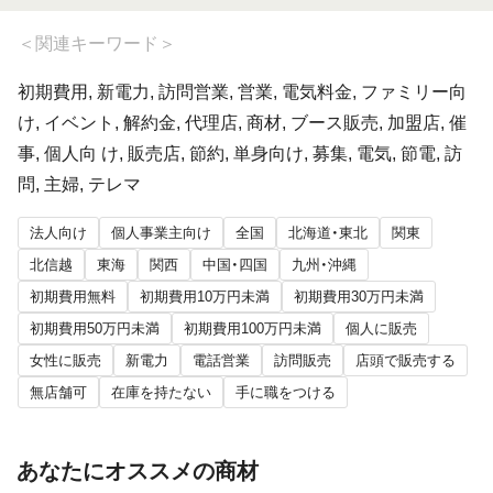
＜
関連キーワード
＞
初期費用, 新電力, 訪問営業, 営業, 電気料金, ファミリー向
け, イベント, 解約金, 代理店, 商材, ブース販売, 加盟店, 催
事, 個人向 け, 販売店, 節約, 単身向け, 募集, 電気, 節電, 訪
問, 主婦, テレマ
法人向け
個人事業主向け
全国
北海道・東北
関東
北信越
東海
関西
中国・四国
九州・沖縄
初期費用無料
初期費用10万円未満
初期費用30万円未満
初期費用50万円未満
初期費用100万円未満
個人に販売
女性に販売
新電力
電話営業
訪問販売
店頭で販売する
無店舗可
在庫を持たない
手に職をつける
あなたにオススメの商材