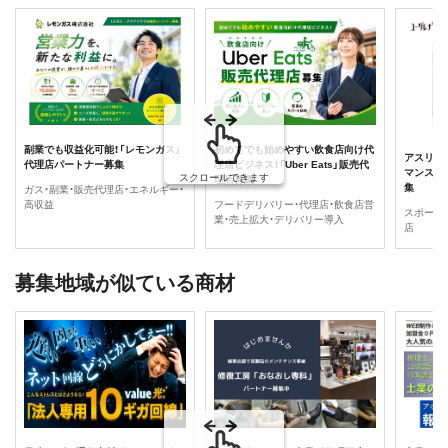
初めてでも始めやすい飲食店向け代
副業でも収益化可能！「レモンガス」
アスリー
理店ビジネス！「Uber Eats」販売代
代理店パートナー募集
マンス持続
スクロールできます
理店募集
集
ガス・副業・販売代理店・エネルギー・
フードデリバリー・代理店・飲食店営
高収益
スポーツ
業・売上拡大・デリバリー導入
店
募集地域が似ている商材