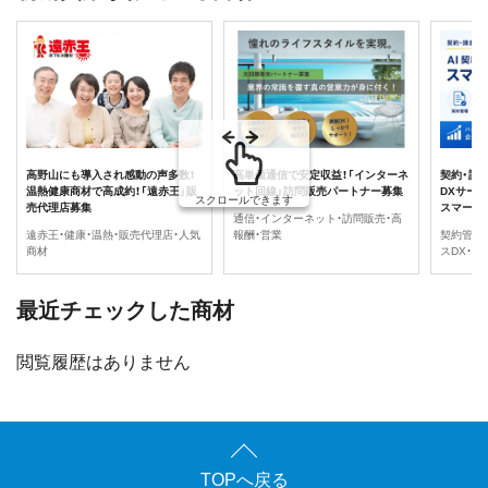
高野山にも導入され感動の声多数！
高単価通信で安定収益！「インターネ
契約・請
温熱健康商材で高成約！「遠赤王」販
ット回線」訪問販売パートナー募集
DXサービ
スクロールできます
売代理店募集
スマート
通信・インターネット・訪問販売・高
遠赤王・健康・温熱・販売代理店・人気
報酬・営業
契約管理
商材
スDX・
最近チェックした商材
閲覧履歴はありません
TOPへ戻る