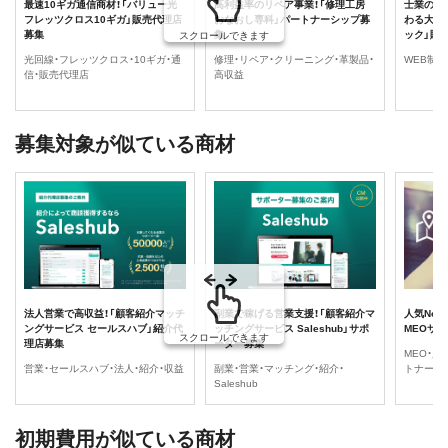
最速10ギガ通信商材！「バリュー光
高利益率のリペア事業！「修理工房
士業の顧
フレッツクロス10ギガ」販売代理店
おなおし専科」パートナーシップ募
わる大人気
募集
集
ック」販
スクロールできます
光回線・フレッツクロス・10ギガ・通
修理・リペア・クリーニング・革製品・
WEB制作
信・販売代理店
高収益
募集対象が似ている商材
法人営業で高収益！「顧客紹介マッチ
副業で稼げる営業支援！「顧客紹介マ
人気No.
ングサービス セールスハブ」紹介代
ッチングサービス Saleshub」サポ
MEOサ
スクロールできます
理店募集
ーター募集
MEO・成
営業・セールスハブ・法人・紹介・収益
副業・営業・マッチング・紹介・
トナー
Saleshub
初期費用が似ている商材