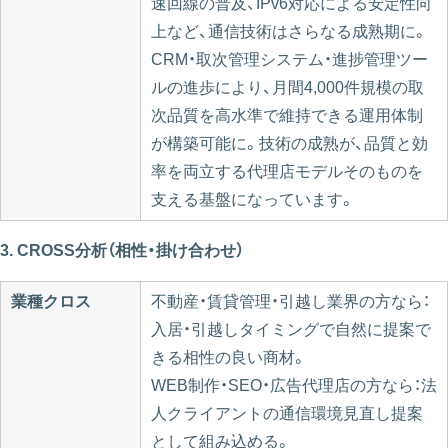
速回線の普及、IPv6対応による安定性向
上など、通信技術はさらなる成熟期に。
CRM・取次管理システム・進捗管理ツー
ルの進歩により、月間4,000件規模の取
次品質を高水準で維持できる運用体制
が構築可能に。技術の成熟が、品質と効
率を両立する代理店モデルそのものを
支える基盤になっています。
3. CROSS分析（相性・掛け合わせ）
業種クロス
不動産・賃貸管理・引越し業界の方なら：
入居・引越しタイミングで自然に提案で
きる相性の良い商材。
WEB制作・SEO・広告代理店の方なら：法
人クライアントの通信環境見直し提案
として組み込める。