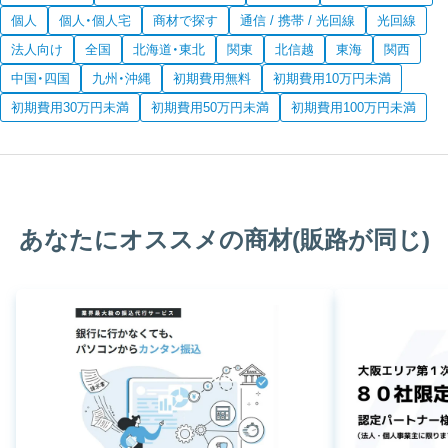
個人
個人・個人宅
商材で探す
通信 / 携帯 / 光回線
光回線
法人向け
全国
北海道・東北
関東
北信越
東海
関西
中国・四国
九州・沖縄
初期費用無料
初期費用10万円未満
初期費用30万円未満
初期費用50万円未満
初期費用100万円未満
あなたにオススメの商材(販路が同じ)