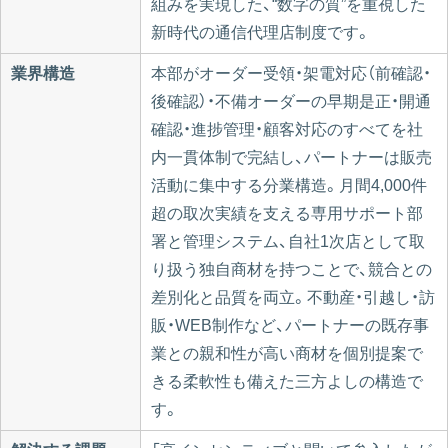
組みを実現した、“数字の質”を重視した
新時代の通信代理店制度です。
業界構造
本部がオーダー受領・架電対応（前確認・
後確認）・不備オーダーの早期是正・開通
確認・進捗管理・顧客対応のすべてを社
内一貫体制で完結し、パートナーは販売
活動に集中する分業構造。月間4,000件
超の取次実績を支える専用サポート部
署と管理システム、自社1次店として取
り扱う独自商材を持つことで、競合との
差別化と品質を両立。不動産・引越し・訪
販・WEB制作など、パートナーの既存事
業との親和性が高い商材を個別提案で
きる柔軟性も備えた三方よしの構造で
す。