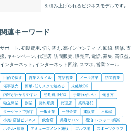
を積み上げられるビジネスモデルです。
関連キーワード
サポート, 初期費用, 切り替え, 高インセンティブ, 回線, 研修, 支
援, キャンペーン, 代理店, 訪問販売, 販売店, 電話, 募集, 高収益,
インターネット, インターネット回線, スマホ, 営業ツール
目的で探す
営業スタイル
電話営業
メール営業
訪問営業
催事販売
簡単・低リスクで始める
未経験OK
内容がわかりやすい
初期費用ゼロ
手離れがいい
働き方
独立開業
副業
契約形態
代理店
業務委託
ターゲットで探す
一般企業
一般企業
建設業
不動産
小売・店舗ビジネス
飲食店
美容サロン
宿泊・レジャー・娯楽
ホテル・旅館
アミューズメント施設
ゴルフ場
スポーツクラブ