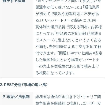
解決する課題
「高インセンティブと聞いて参入したが
開通率が低く稼げなかった」「通信業界
が初めてで取次や顧客対応に不安があ
る」というパートナーの悩みに、社内一
貫体制の運用品質で応える商材。お客様
にとっても「申込後の対応が雑」「開通ま
でスムーズに進まない」というよくある
不満を、専任部署による丁寧な対応で解
消できます。「開通しやすい仕組み×安定
した顧客対応」という構造が、パートナ
ーの売上を実現性のある形で積み上げ
る根拠になっています。
2. PEST分析（市場の追い風）
P：政治／法規制
総務省は通信料金引き下げ・キャリア間
競争促進を継続的に推進し、ユーザーが