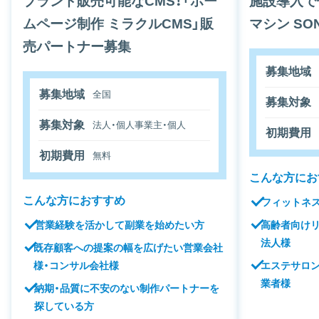
ブランド販売可能なCMS！「ホー
施設導入で
ムページ制作 ミラクルCMS」販
マシン SO
売パートナー募集
募集地域
募集地域
全国
募集対象
募集対象
法人・個人事業主・個人
初期費用
初期費用
無料
こんな方にお
こんな方におすすめ
フィットネ
営業経験を活かして副業を始めたい方
高齢者向け
法人様
既存顧客への提案の幅を広げたい営業会社
様・コンサル会社様
エステサロ
業者様
納期・品質に不安のない制作パートナーを
探している方