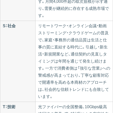
す。月間4,000件超の取次規模が示す通
り、需要が継続的に存在する成熟市場で
す。
S：社会
リモートワーク・オンライン会議・動画
ストリーミング・クラウドゲームの普及
で、家庭・事務所の通信品質は生活と仕
事の質に直結する時代に。引越し・新生
活・新規開業など、通信契約の見直しタ
イミングは年間を通じて発生し続けま
す。一方で消費者側は「強引な営業」への
警戒感が高まっており、丁寧な顧客対応
で開通率を高める本商材のアプローチ
は、社会的な信頼トレンドにも合致して
います。
T：技術
光ファイバーの全国整備、10Gbps級高