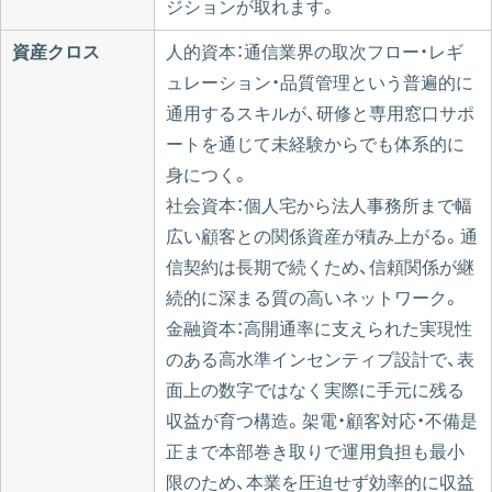
ジションが取れます。
資産クロス
人的資本：通信業界の取次フロー・レギ
ュレーション・品質管理という普遍的に
通用するスキルが、研修と専用窓口サポ
ートを通じて未経験からでも体系的に
身につく。
社会資本：個人宅から法人事務所まで幅
広い顧客との関係資産が積み上がる。通
信契約は長期で続くため、信頼関係が継
続的に深まる質の高いネットワーク。
金融資本：高開通率に支えられた実現性
のある高水準インセンティブ設計で、表
面上の数字ではなく実際に手元に残る
収益が育つ構造。架電・顧客対応・不備是
正まで本部巻き取りで運用負担も最小
限のため、本業を圧迫せず効率的に収益