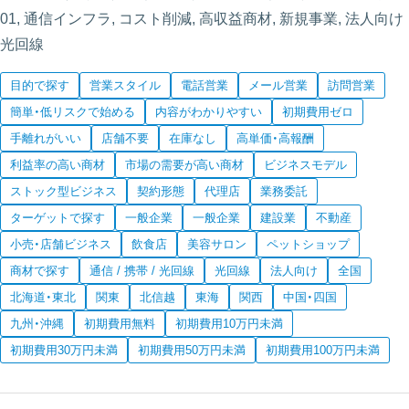
01, 通信インフラ, コスト削減, 高収益商材, 新規事業, 法人向け
光回線
目的で探す
営業スタイル
電話営業
メール営業
訪問営業
簡単・低リスクで始める
内容がわかりやすい
初期費用ゼロ
手離れがいい
店舗不要
在庫なし
高単価・高報酬
利益率の高い商材
市場の需要が高い商材
ビジネスモデル
ストック型ビジネス
契約形態
代理店
業務委託
ターゲットで探す
一般企業
一般企業
建設業
不動産
小売・店舗ビジネス
飲食店
美容サロン
ペットショップ
商材で探す
通信 / 携帯 / 光回線
光回線
法人向け
全国
北海道・東北
関東
北信越
東海
関西
中国・四国
九州・沖縄
初期費用無料
初期費用10万円未満
初期費用30万円未満
初期費用50万円未満
初期費用100万円未満