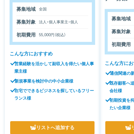
募集地域
全国
募集地域
募集対象
法人・個人事業主・個人
募集対象
初期費用
55,000円（税込）
初期費用
こんな方におすすめ
こんな方にお
営業経験を活かして副収入を得たい個人事
業主様
通信関連の
新規事業を検討中の中小企業様
既存顧客へ
会社様
在宅でできるビジネスを探しているフリー
ランス様
初期投資を
たい企業様
リスト
へ追加する