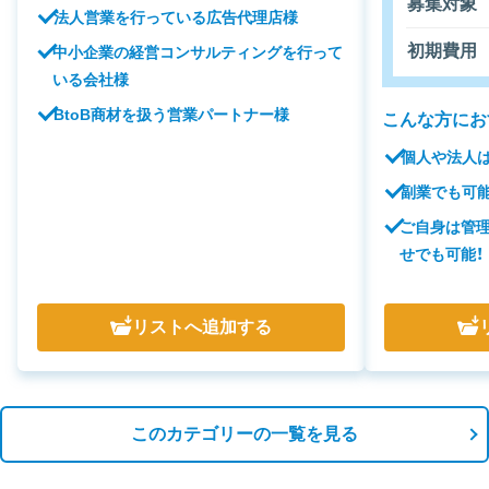
募集対象
法人営業を行っている広告代理店様
初期費用
中小企業の経営コンサルティングを行って
いる会社様
BtoB商材を扱う営業パートナー様
こんな方にお
個人や法人は
副業でも可能
ご自身は管理
せでも可能！
リスト
へ追加する
このカテゴリーの一覧を見る