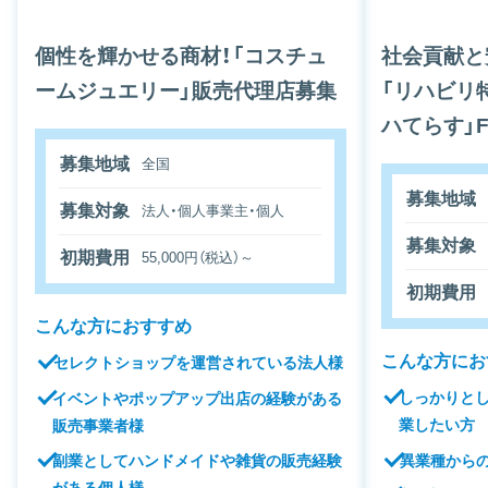
個性を輝かせる商材！「コスチュ
社会貢献と
ームジュエリー」販売代理店募集
「リハビリ
ハてらす」
募集地域
全国
募集地域
募集対象
法人・個人事業主・個人
募集対象
初期費用
55,000円（税込）～
初期費用
こんな方におすすめ
こんな方にお
セレクトショップを運営されている法人様
しっかりと
イベントやポップアップ出店の経験がある
業したい方
販売事業者様
異業種から
副業としてハンドメイドや雑貨の販売経験
がある個人様