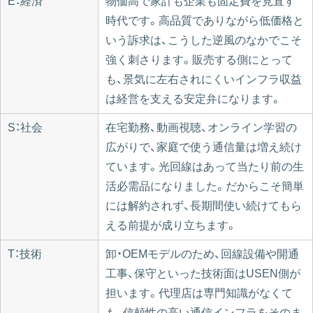
E：経済
物価高で家計も企業も固定費を見直す
時代です。高品質でありながら低価格と
いう訴求は、こうした逆風のなかでこそ
強く刺さります。販売する側にとって
も、景気に左右されにくいインフラ収益
は経営を支える安定弁になります。
S：社会
在宅勤務、動画視聴、オンライン学習の
広がりで、家庭で使う通信量は増え続け
ています。光回線はあって当たり前の生
活必需品になりました。だからこそ簡単
には解約されず、長期間使い続けてもら
える前提が成り立ちます。
T：技術
卸・OEMモデルのため、回線設備や開通
工事、保守といった技術面はUSEN側が
担います。代理店は専門知識がなくて
も、信頼性の高い通信インフラをそのま