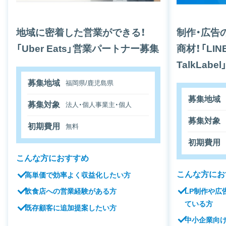
地域に密着した営業ができる！
制作・広告
「Uber Eats」営業パートナー募集
商材！「LI
TalkLab
募集地域
福岡県/鹿児島県
募集地域
募集対象
法人・個人事業主・個人
募集対象
初期費用
無料
初期費用
こんな方におすすめ
こんな方にお
高単価で効率よく収益化したい方
LP制作や広
飲食店への営業経験がある方
ている方
既存顧客に追加提案したい方
中小企業向