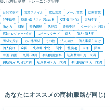
援, 代理店制度, トレーニング管理
目的で探す
営業スタイル
電話営業
メール営業
訪問営業
催事販売
簡単・低リスクで始める
初期費用ゼロ
店舗不要
働き方
副業
契約形態
代理店
業務委託
ターゲットで探す
宿泊・レジャー・娯楽
スポーツクラブ
個人
個人・個人宅
商材で探す
その他商材
その他
法人向け
個人事業主向け
個人向け
全国
北海道・東北
関東
北信越
東海
関西
中国・四国
九州・沖縄
初期費用無料
初期費用10万円未満
初期費用30万円未満
初期費用50万円未満
初期費用100万円未満
あなたにオススメの商材(販路が同じ)