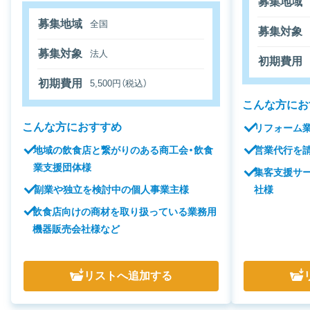
募集地域
募集地域
全国
募集対象
募集対象
法人
初期費用
初期費用
5,500円（税込）
こんな方にお
こんな方におすすめ
リフォーム
地域の飲食店と繋がりのある商工会・飲食
営業代行を
業支援団体様
集客支援サ
副業や独立を検討中の個人事業主様
社様
飲食店向けの商材を取り扱っている業務用
機器販売会社様など
リスト
へ追加する