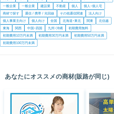
一般企業
一般企業
建設業
不動産
個人
個人・個人宅
商材で探す
通信 / 携帯 / 光回線
その他通信関連
法人向け
個人事業主向け
個人向け
全国
北海道・東北
関東
北信越
東海
関西
中国・四国
九州・沖縄
初期費用無料
初期費用10万円未満
初期費用30万円未満
初期費用50万円未満
初期費用100万円未満
あなたにオススメの商材(販路が同じ)