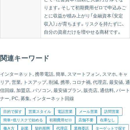
ります。そして初期費用ゼロで申込みご
とに収益が積み上がり「金融資本（安定
収入）」が育ちます。リスクを持たずに、
自分の資産だけを増やせる商材です。
関連キーワード
インターネット, 携帯電話, 簡単, スマートフォン, スマホ, キャ
リア, 営業, トスアップ, 削減, 携帯, コロナ禍, 代理店, 最安値, 通
信回線, 加盟店, パソコン, 最安値プラン, 販売店, 通信料, パート
ナー, PC, 募集, インターネット回線
目的で探す
営業スタイル
電話営業
メール営業
訪問営業
簡単・低リスクで始める
初期費用ゼロ
店舗不要
在庫なし
働き方
副業
契約形態
代理店
業務委託
ターゲットで探す