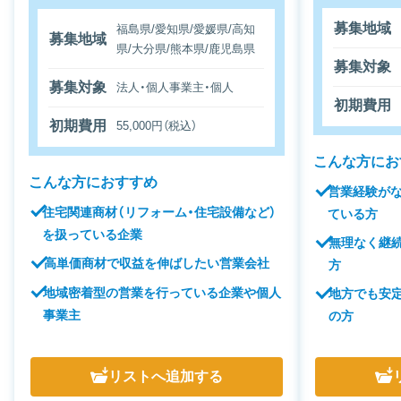
募集地域
福島県/愛知県/愛媛県/高知
募集地域
県/大分県/熊本県/鹿児島県
募集対象
募集対象
法人・個人事業主・個人
初期費用
初期費用
55,000円（税込）
こんな方にお
こんな方におすすめ
営業経験が
住宅関連商材（リフォーム・住宅設備など）
ている方
を扱っている企業
無理なく継
高単価商材で収益を伸ばしたい営業会社
方
地域密着型の営業を行っている企業や個人
地方でも安
事業主
の方
リスト
へ追加する