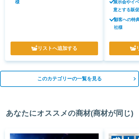
展示会やイ
様
意とする販
顧客への特
社様
リスト
へ追加する
このカテゴリーの一覧を見る
あなたにオススメの商材(商材が同じ)