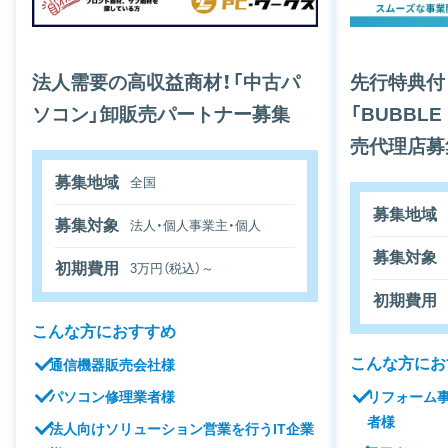
法人需要の高収益商材！「中古パ
先行特典付
ソコン」卸販売パートナー募集
「BUBBLE
売代理店募
募集地域
全国
募集地域
募集対象
法人・個人事業主・個人
募集対象
初期費用
3万円（税込）～
初期費用
こんな方におすすめ
こんな方にお
通信機器販売会社様
リフォーム
パソコン修理業者様
者様
法人向けソリューション営業を行うIT企業