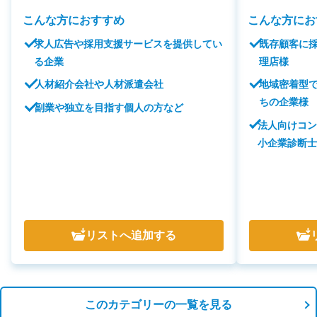
こんな方におすすめ
こんな方にお
求人広告や採用支援サービスを提供してい
既存顧客に
る企業
理店様
人材紹介会社や人材派遣会社
地域密着型
ちの企業様
副業や独立を目指す個人の方など
法人向けコ
小企業診断
リスト
へ追加する
このカテゴリーの一覧を見る