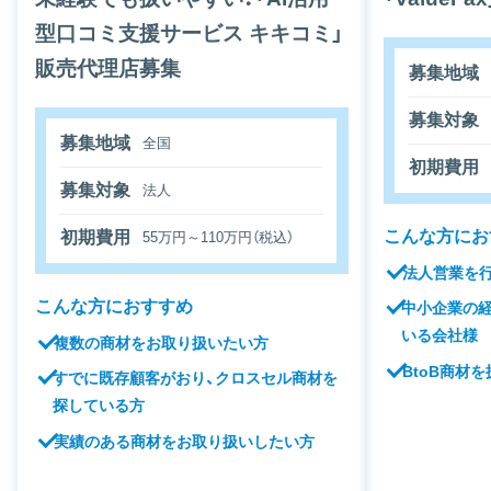
型口コミ支援サービス キキコミ」
販売代理店募集
募集地域
募集対象
募集地域
全国
初期費用
募集対象
法人
こんな方にお
初期費用
55万円～110万円（税込）
法人営業を
こんな方におすすめ
中小企業の
いる会社様
複数の商材をお取り扱いたい方
BtoB商材
すでに既存顧客がおり、クロスセル商材を
探している方
実績のある商材をお取り扱いしたい方