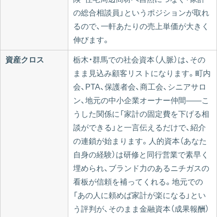
の総合相談員」というポジションが取れ
るので、一軒あたりの売上単価が大きく
伸びます。
資産クロス
栃木・群馬での社会資本（人脈）は、その
まま見込み顧客リストになります。町内
会、PTA、保護者会、商工会、シニアサロ
ン、地元の中小企業オーナー仲間――こ
うした関係に「家計の固定費を下げる相
談ができる」と一言伝えるだけで、紹介
の連鎖が始まります。人的資本（あなた
自身の経験）は研修と同行営業で素早く
埋められ、ブランド力のあるニチガスの
看板が信頼を補ってくれる。地元での
「あの人に頼めば家計が楽になる」とい
う評判が、そのまま金融資本（成果報酬）