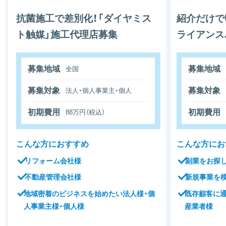
抗菌施工で差別化！「ダイヤミス
紹介だけで
ト触媒」施工代理店募集
ライアンス
募集地域
募集地域
全国
募集対象
募集対象
法人・個人事業主・個人
初期費用
初期費用
88万円（税込）
こんな方におすすめ
こんな方にお
リフォーム会社様
副業をお探
不動産管理会社様
新規事業を
地域密着のビジネスを始めたい法人様・個
既存顧客に
人事業主様・個人様
産業者様