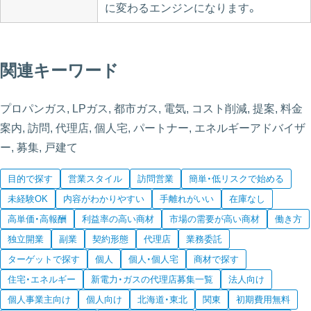
に変わるエンジンになります。
関連キーワード
プロパンガス, LPガス, 都市ガス, 電気, コスト削減, 提案, 料金
案内, 訪問, 代理店, 個人宅, パートナー, エネルギーアドバイザ
ー, 募集, 戸建て
目的で探す
営業スタイル
訪問営業
簡単・低リスクで始める
未経験OK
内容がわかりやすい
手離れがいい
在庫なし
高単価・高報酬
利益率の高い商材
市場の需要が高い商材
働き方
独立開業
副業
契約形態
代理店
業務委託
ターゲットで探す
個人
個人・個人宅
商材で探す
住宅・エネルギー
新電力・ガスの代理店募集一覧
法人向け
個人事業主向け
個人向け
北海道・東北
関東
初期費用無料