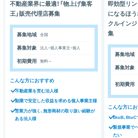
不動産業界に最適！「物上げ集客
即効型リン
王」販売代理店募集
になるほう
クルインジ
集
募集地域
全国
募集対象
法人・個人事業主・個人
募集地域
初期費用
無料～
募集対象
こんな方におすすめ
初期費用
不動産業を営む法人様
副業で安定した収益を求める個人事業主様
こんな方にお
営業力が強く、無形商材の取り扱い経験が
BtoB、Bt
ある法人様
新規事業で
たい