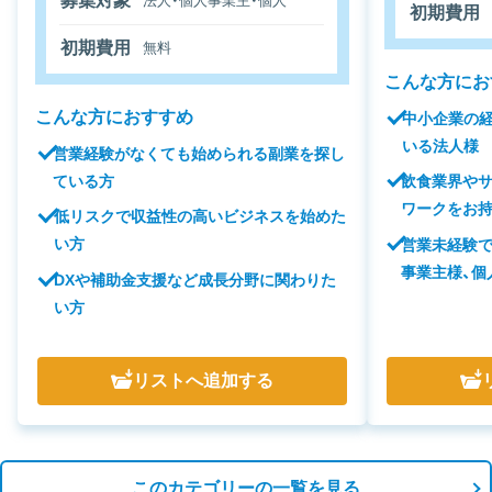
募集対象
法人・個人事業主・個人
初期費用
初期費用
無料
こんな方にお
こんな方におすすめ
中小企業の
いる法人様
営業経験がなくても始められる副業を探し
ている方
飲食業界や
ワークをお
低リスクで収益性の高いビジネスを始めた
い方
営業未経験
事業主様、個
DXや補助金支援など成長分野に関わりた
い方
リスト
へ追加する
このカテゴリーの一覧を見る