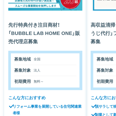
先行特典付き注目商材！
高収益清掃
「BUBBLE LAB HOME ONE」販
うじ代行」
売代理店募集
募集
募集地域
募集地域
全国
募集対象
募集対象
法人
初期費用
初期費用
無料～
こんな方におすすめ
こんな方にお
リフォーム事業を展開している住宅関連業
脱サラして
者様
副業として