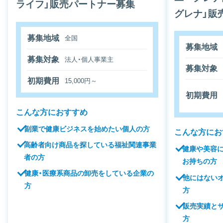
ライフ」販売パートナー募集
グレナ」販
募集地域
全国
募集地域
募集対象
法人・個人事業主
募集対象
初期費用
15,000円～
初期費用
こんな方におすすめ
副業で健康ビジネスを始めたい個人の方
こんな方にお
高齢者向け商品を探している福祉関連事業
健康や美容
者の方
お持ちの方
健康・医療系商品の卸売をしている企業の
他にはない
方
方
販売実績と
方