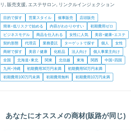
リ, 販売支援, エステサロン, リンクルインジェクション
目的で探す
営業スタイル
催事販売
店頭販売
簡単・低リスクで始める
内容がわかりやすい
初期費用ゼロ
ビジネスモデル
商品を仕入れる
女性に人気
美容・健康・エステ
契約形態
代理店
業務委託
ターゲットで探す
個人
女性
商材で探す
美容 / 健康
化粧品
法人向け
個人事業主向け
全国
北海道・東北
関東
北信越
東海
関西
中国・四国
九州・沖縄
初期費用30万円未満
初期費用50万円未満
初期費用100万円未満
初期費用無料
初期費用10万円未満
あなたにオススメの商材(販路が同じ)