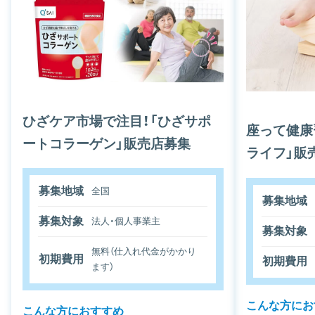
ひざケア市場で注目！「ひざサポ
座って健康
ートコラーゲン」販売店募集
ライフ」販
募集地域
全国
募集地域
募集対象
法人・個人事業主
募集対象
無料（仕入れ代金がかかり
初期費用
初期費用
ます）
こんな方にお
こんな方におすすめ