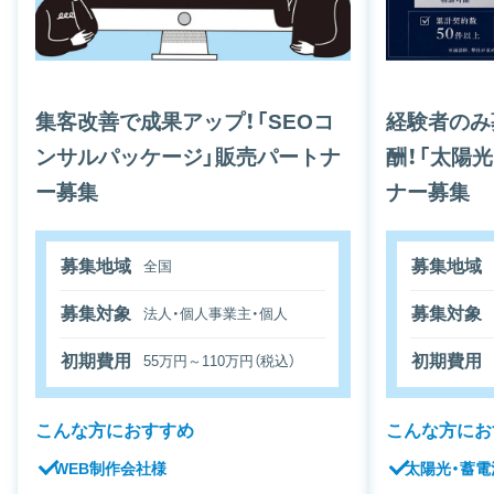
集客改善で成果アップ！「SEOコ
経験者のみ
ンサルパッケージ」販売パートナ
酬！「太陽
ー募集
ナー募集
募集地域
募集地域
全国
募集対象
募集対象
法人・個人事業主・個人
初期費用
初期費用
55万円～110万円（税込）
こんな方におすすめ
こんな方にお
WEB制作会社様
太陽光・蓄