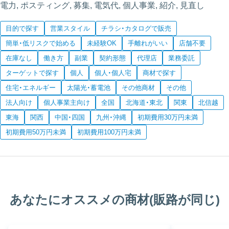
電力, ポスティング, 募集, 電気代, 個人事業, 紹介, 見直し
目的で探す
営業スタイル
チラシ・カタログで販売
簡単・低リスクで始める
未経験OK
手離れがいい
店舗不要
在庫なし
働き方
副業
契約形態
代理店
業務委託
ターゲットで探す
個人
個人・個人宅
商材で探す
住宅・エネルギー
太陽光・蓄電池
その他商材
その他
法人向け
個人事業主向け
全国
北海道・東北
関東
北信越
東海
関西
中国・四国
九州・沖縄
初期費用30万円未満
初期費用50万円未満
初期費用100万円未満
あなたにオススメの商材(販路が同じ)