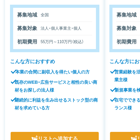
募集地域
募集地域
全国
募集対象
募集対象
法人・個人事業主・個人
初期費用
初期費用
55万円～110万円（税込）
こんな方におすすめ
こんな方にお
本業の合間に副収入を得たい個人の方
営業経験を
業主様
既存のWEB・広告サービスと相性の良い商
材をお探しの法人様
新規事業を
継続的に利益を生み出せるストック型の商
在宅ででき
材を求めている方
ランス様
リスト
へ追加する