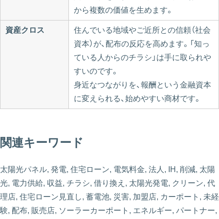
から複数の価値を生めます。
資産クロス
住んでいる地域やご近所との信頼（社会
資本）が、配布の反応を高めます。「知っ
ている人からのチラシ」は手に取られや
すいのです。
身近なつながりを、報酬という金融資本
に変えられる、始めやすい商材です。
関連キーワード
太陽光パネル, 発電, 住宅ローン, 電気料金, 法人, IH, 削減, 太陽
光, 電力供給, 収益, チラシ, 借り換え, 太陽光発電, クリーン, 代
理店, 住宅ローン見直し, 蓄電池, 災害, 加盟店, カーポート, 未経
験, 配布, 販売店, ソーラーカーポート, エネルギー, パートナー,