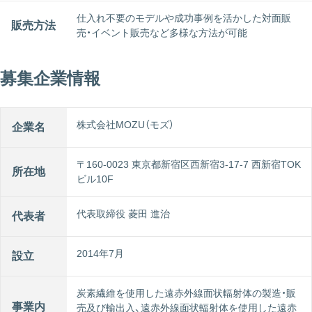
仕入れ不要のモデルや成功事例を活かした対面販
販売方法
売・イベント販売など多様な方法が可能
募集企業情報
株式会社MOZU（モズ）
企業名
〒160-0023 東京都新宿区西新宿3-17-7 西新宿TOK
所在地
ビル10F
代表取締役 菱田 進治
代表者
2014年7月
設立
炭素繊維を使用した遠赤外線面状輻射体の製造・販
事業内
売及び輸出入、遠赤外線面状輻射体を使用した遠赤