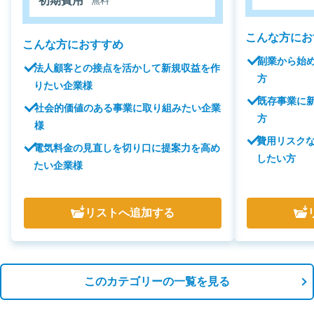
初期費用
無料
こんな方にお
こんな方におすすめ
副業から始
法人顧客との接点を活かして新規収益を作
方
りたい企業様
既存事業に
社会的価値のある事業に取り組みたい企業
方
様
費用リスク
電気料金の見直しを切り口に提案力を高め
したい方
たい企業様
リスト
へ追加する
このカテゴリーの一覧を見る