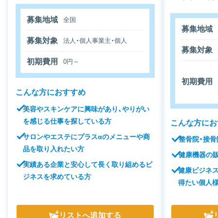
募集地域
全国
募集地域
募集対象
法人・個人事業主・個人
募集対象
初期費用
0円～
初期費用
こんな方におすすめ
美容やスキンケアに興味があり、やりがい
を感じる仕事を探している方
こんな方にお
サロンやエステにプラスαのメニューや商
整骨院・接骨
品を取り入れたい方
健康機器の
実績ある企業と安心して長く取り組めるビ
健康ビジネス
ジネスを求めている方
得たい個人
リスト
へ追加する