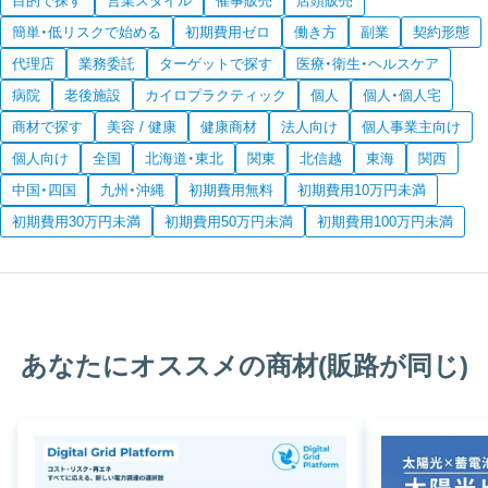
目的で探す
営業スタイル
催事販売
店頭販売
簡単・低リスクで始める
初期費用ゼロ
働き方
副業
契約形態
代理店
業務委託
ターゲットで探す
医療・衛生・ヘルスケア
病院
老後施設
カイロプラクティック
個人
個人・個人宅
商材で探す
美容 / 健康
健康商材
法人向け
個人事業主向け
個人向け
全国
北海道・東北
関東
北信越
東海
関西
中国・四国
九州・沖縄
初期費用無料
初期費用10万円未満
初期費用30万円未満
初期費用50万円未満
初期費用100万円未満
あなたにオススメの商材(販路が同じ)