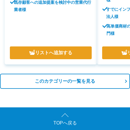
様
既存顧客への追加提案を検討中の営業代行
すでにイン
業者様
法人様
高単価商材
門様
リスト
へ追加する
このカテゴリーの一覧を見る
TOPへ戻る