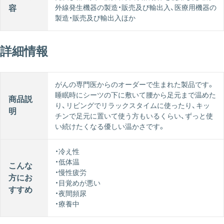
外線発生機器の製造・販売及び輸出入、医療用機器の
容
製造・販売及び輸出入ほか
詳細情報
がんの専門医からのオーダーで生まれた製品です。
睡眠時にシーツの下に敷いて腰から足元まで温めた
商品説
り、リビングでリラックスタイムに使ったり、キッ
明
チンで足元に置いて使う方もいるくらい、ずっと使
い続けたくなる優しい温かさです。
・冷え性
・低体温
こんな
・慢性疲労
方にお
・目覚めが悪い
すすめ
・夜間頻尿
・療養中