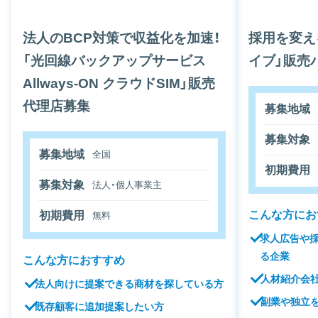
法人のBCP対策で収益化を加速！
採用を変え
「光回線バックアップサービス
イブ」販売
Allways-ON クラウドSIM」販売
代理店募集
募集地域
募集対象
募集地域
全国
初期費用
募集対象
法人・個人事業主
こんな方にお
初期費用
無料
求人広告や
る企業
こんな方におすすめ
人材紹介会
法人向けに提案できる商材を探している方
副業や独立
既存顧客に追加提案したい方