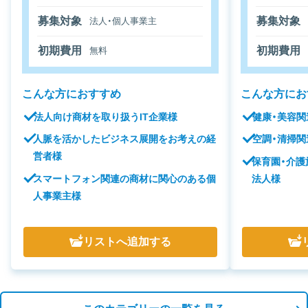
募集対象
募集対象
法人・個人事業主
初期費用
初期費用
無料
こんな方におすすめ
こんな方にお
法人向け商材を取り扱うIT企業様
健康・美容
人脈を活かしたビジネス展開をお考えの経
空調・清掃
営者様
保育園・介
スマートフォン関連の商材に関心のある個
法人様
人事業主様
リスト
へ追加する