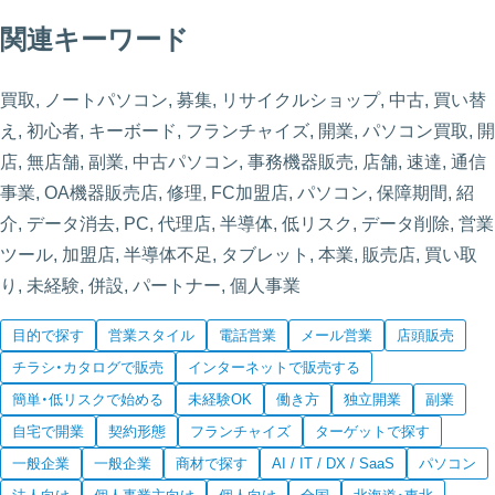
関連キーワード
買取, ノートパソコン, 募集, リサイクルショップ, 中古, 買い替
え, 初心者, キーボード, フランチャイズ, 開業, パソコン買取, 開
店, 無店舗, 副業, 中古パソコン, 事務機器販売, 店舗, 速達, 通信
事業, OA機器販売店, 修理, FC加盟店, パソコン, 保障期間, 紹
介, データ消去, PC, 代理店, 半導体, 低リスク, データ削除, 営業
ツール, 加盟店, 半導体不足, タブレット, 本業, 販売店, 買い取
り, 未経験, 併設, パートナー, 個人事業
目的で探す
営業スタイル
電話営業
メール営業
店頭販売
チラシ・カタログで販売
インターネットで販売する
簡単・低リスクで始める
未経験OK
働き方
独立開業
副業
自宅で開業
契約形態
フランチャイズ
ターゲットで探す
一般企業
一般企業
商材で探す
AI / IT / DX / SaaS
パソコン