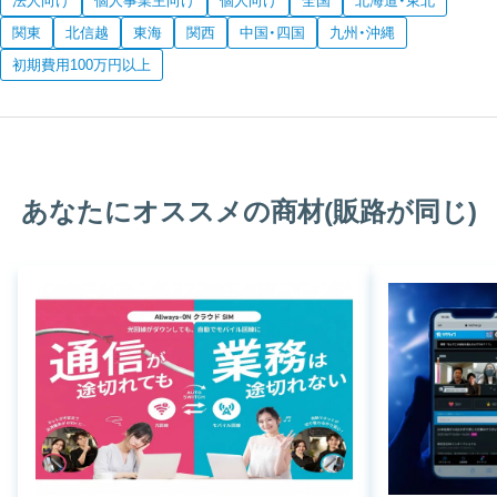
法人向け
個人事業主向け
個人向け
全国
北海道・東北
関東
北信越
東海
関西
中国・四国
九州・沖縄
初期費用100万円以上
あなたにオススメの商材(販路が同じ)