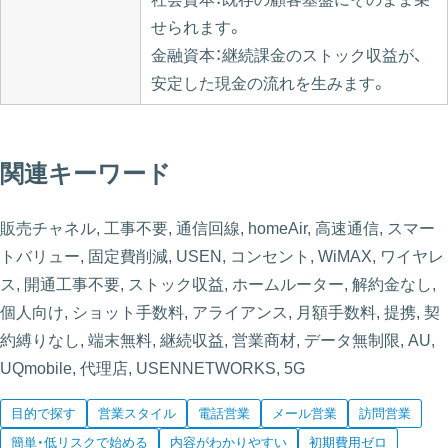
せられます。
金融資本：継続課金のストック収益が、
安定した現金の流れを生みます。
関連キーワード
販売チャネル, 工事不要, 通信回線, homeAir, 高速通信, スマー
トバリュー, 固定費削減, USEN, コンセント, WiMAX, ワイヤレ
ス, 開通工事不要, ストック収益, ホームルーター, 解約金なし,
個人向け, ショット手数料, アライアンス, 月額手数料, 提携, 契
約縛りなし, 端末無料, 継続収益, 営業商材, データ無制限, AU,
UQmobile, 代理店, USENNETWORKS, 5G
目的で探す
営業スタイル
電話営業
メール営業
訪問営業
簡単・低リスクで始める
内容がわかりやすい
初期費用ゼロ