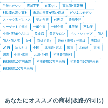
手離れがいい
店舗不要
在庫なし
高単価・高報酬
利益率の高い商材
市場の需要が高い商材
ビジネスモデル
ストック型ビジネス
契約形態
代理店
業務委託
ターゲットで探す
一般企業
一般企業
建設業
不動産
小売・店舗ビジネス
飲食店
美容サロン
ペットショップ
個人
個人・個人宅
女性
商材で探す
通信 / 携帯 / 光回線
光回線
Wi-Fi
法人向け
全国
北海道・東北
関東
北信越
東海
関西
中国・四国
九州・沖縄
初期費用無料
初期費用10万円未満
初期費用30万円未満
初期費用50万円未満
初期費用100万円未満
あなたにオススメの商材(販路が同じ)