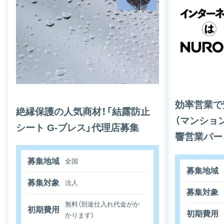
効率営業で
絶縁保護の人気商材！「結露防止
（マンショ
シート G-ブレス」代理店募集
響営業パー
募集地域
全国
募集地域
募集対象
法人
募集対象
無料（別途仕入れ代金がか
初期費用
初期費用
かります）