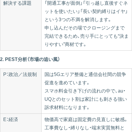
解決する課題
「開通工事が面倒」「引っ越し直後すぐネ
ットを使いたい」「長い契約縛りはイヤ」
という3つの不満を解消します。
申し込んだその場でクロージングまで
完結できるため、売り手にとっても“決ま
りやすい”商材です。
2. PEST分析（市場の追い風）
P：政治／法規制
国は5Gエリア整備と通信会社間の競争
促進を進めています。
スマホ料金引き下げの流れの中で、au・
UQとのセット割は家計にも刺さる強い
訴求材料になります。
E：経済
物価高で家庭は固定費の見直しに敏感。
工事費なし・縛りなし・端末実質無料と