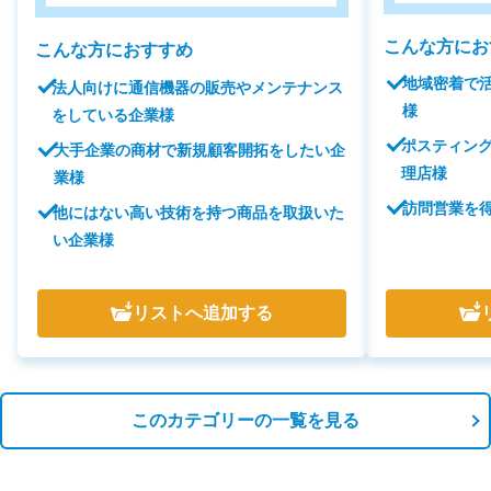
こんな方にお
こんな方におすすめ
地域密着で
法人向けに通信機器の販売やメンテナンス
様
をしている企業様
ポスティン
大手企業の商材で新規顧客開拓をしたい企
理店様
業様
訪問営業を
他にはない高い技術を持つ商品を取扱いた
い企業様
リスト
へ追加する
このカテゴリーの一覧を見る