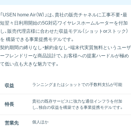
「USEN home Air（W）」は、貴社の販売チャネルに工事不要・最
短翌々日利用開始の5G対応ワイヤレスホームルーターを付加
し、販売代理店様に合わせた収益モデル（ショットorストック）
を 構築できる事業提携モデルです。
契約期間の縛りなし・解約金なし・端末代実質無料というユーザ
ーフレンドリーな商品設計で、お客様への提案ハードルが極め
て低い点も大きな魅力です。
ランニングまたはショットでの⼿数料⽀払が可能
収益
貴社の既存サービスに強⼒な通信インフラを付加
特長
し、独⾃の収益を構築できる事業提携モデルです。
個人ほか
営業先