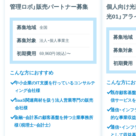
管理ロボ」販売パートナー募集
個人向け光
光01」ア
募集地域
全国
募集地域
募集対象
法人・個人事業主
募集対象
初期費用
69,960円（税込）〜
初期費用
こんな方におすすめ
こんな方にお
中小企業のIT支援を行っているコンサルテ
ィング会社様
既存顧客基盤
信サービス
SaaS関連商材を扱う法人営業専門の販売
会社様
通信・インフ
的な事業収
金融・会計系の顧客基盤を持つ士業事務所
様（税理士・会計士）
通信・インフ
として収益