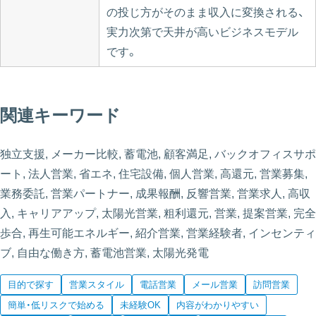
の投じ方がそのまま収入に変換される、
実力次第で天井が高いビジネスモデル
です。
関連キーワード
独立支援, メーカー比較, 蓄電池, 顧客満足, バックオフィスサポ
ート, 法人営業, 省エネ, 住宅設備, 個人営業, 高還元, 営業募集,
業務委託, 営業パートナー, 成果報酬, 反響営業, 営業求人, 高収
入, キャリアアップ, 太陽光営業, 粗利還元, 営業, 提案営業, 完全
歩合, 再生可能エネルギー, 紹介営業, 営業経験者, インセンティ
ブ, 自由な働き方, 蓄電池営業, 太陽光発電
目的で探す
営業スタイル
電話営業
メール営業
訪問営業
簡単・低リスクで始める
未経験OK
内容がわかりやすい