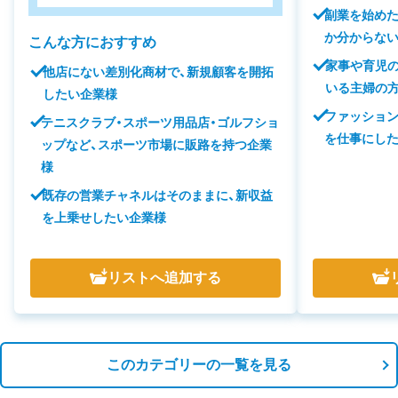
副業を始めた
か分からない
こんな方におすすめ
家事や育児
他店にない差別化商材で、新規顧客を開拓
いる主婦の
したい企業様
ファッション
テニスクラブ・スポーツ用品店・ゴルフショ
を仕事にした
ップなど、スポーツ市場に販路を持つ企業
様
既存の営業チャネルはそのままに、新収益
を上乗せしたい企業様
リスト
へ追加する
このカテゴリーの一覧を見る