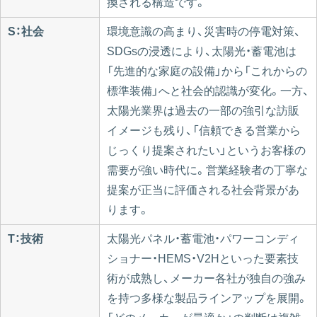
換される構造です。
S：社会
環境意識の高まり、災害時の停電対策、
SDGsの浸透により、太陽光・蓄電池は
「先進的な家庭の設備」から「これからの
標準装備」へと社会的認識が変化。一方、
太陽光業界は過去の一部の強引な訪販
イメージも残り、「信頼できる営業から
じっくり提案されたい」というお客様の
需要が強い時代に。営業経験者の丁寧な
提案が正当に評価される社会背景があ
ります。
T：技術
太陽光パネル・蓄電池・パワーコンディ
ショナー・HEMS・V2Hといった要素技
術が成熟し、メーカー各社が独自の強み
を持つ多様な製品ラインアップを展開。