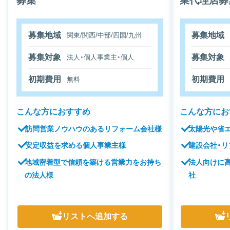
募集
業代理店募
募集地域
募集地域
関東/関西/中部/四国/九州
募集対象
募集対象
法人・個人事業主・個人
初期費用
初期費用
無料
こんな方におすすめ
こんな方にお
訪問営業ノウハウのあるリフォーム会社様
太陽光や省
安定収益を求める個人事業主様
建設会社・リ
地域密着型で信頼を築ける営業力をお持ち
法人向けに
の法人様
社
リスト
へ追加する