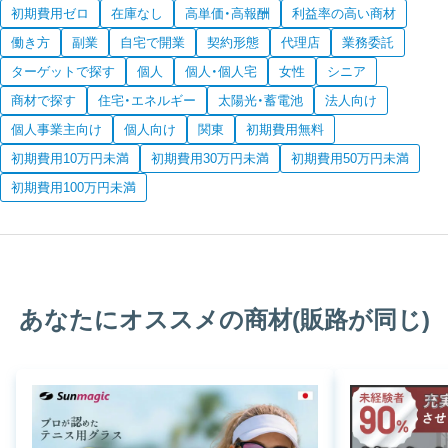
初期費用ゼロ
在庫なし
高単価・高報酬
利益率の高い商材
働き方
副業
自宅で開業
契約形態
代理店
業務委託
ターゲットで探す
個人
個人・個人宅
女性
シニア
商材で探す
住宅・エネルギー
太陽光・蓄電池
法人向け
個人事業主向け
個人向け
関東
初期費用無料
初期費用10万円未満
初期費用30万円未満
初期費用50万円未満
初期費用100万円未満
あなたにオススメの商材(販路が同じ)