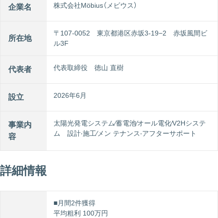
株式会社Möbius（メビウス）
企業名
〒107-0052 東京都港区⾚坂3-19−2 ⾚坂⾵間ビ
所在地
ル3F
代表取締役 徳⼭ 直樹
代表者
2026年6⽉
設立
太陽光発電システム∕蓄電池∕オール電化∕V2Hシステ
事業内
ム 設計‧施⼯∕メン テナンス‧アフターサポート
容
詳細情報
■月間2件獲得
平均粗利 100万円