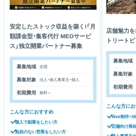
安定したストック収益を築く!「月
店舗魅力を3
額課金型・集客代行 MEOサービ
トリートビ
ス」独立開業パートナー募集
募集地域
募集地域
全国
募集対象
募集対象
法人・個人事業主・個人
初期費用
初期費用
無料～
こんな方にお
こんな方におすすめ
Web制作・
個人で副業をしたい方
店舗向け商
負担のない営業をしたい方
個人事業主