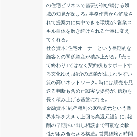
の住宅ビジネスで需要が伸び続ける領
域の知見が深まる。事務作業から解放さ
れて提案力に集中できる環境が、営業ス
キル自体を磨き続けられる仕事に変え
てくれる。
社会資本：住宅オーナーという長期的な
顧客との関係資産が積み上がる。「売っ
て終わり」ではなく契約後もサポートす
る文化ゆえ、紹介の連鎖が生まれやすい
質の高いネットワーク。時には販売を見
送る判断も含めた誠実な姿勢が、信頼を
長く積み上げる基盤になる。
金融資本：純粋粗利の80%還元という業
界水準を大きく上回る高還元設計に、報
酬の早期払い出し相談まで可能な柔軟
性が組み合わさる構造。営業経験と時間