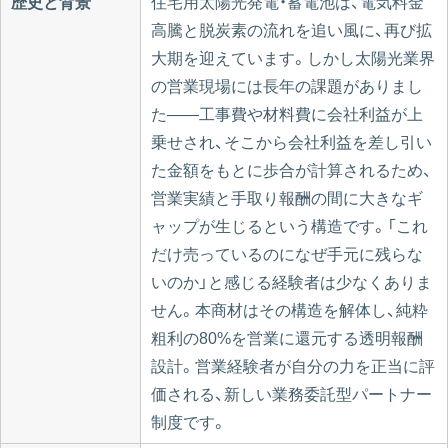
歴史と背景
住宅用太陽光発電・蓄電池は、電気料金
高騰と脱炭素の流れを追い風に、再び拡
大期を迎えています。しかし太陽光業界
の営業現場には長年の課題がありまし
た——工事費や材料費に会社利益が上
乗せされ、そこから会社利益を差し引い
た金額をもとに歩合が計算されるため、
営業実績と手取り報酬の間に大きなギ
ャップが生じるという構造です。「これ
だけ売っているのになぜ手元に残らな
いのか」と感じる経験者は少なくありま
せん。本商材はその構造を解体し、純粋
粗利の80%を営業に還元する透明報酬
設計。営業経験者が自分の力を正当に評
価される、新しい業務委託型パートナー
制度です。