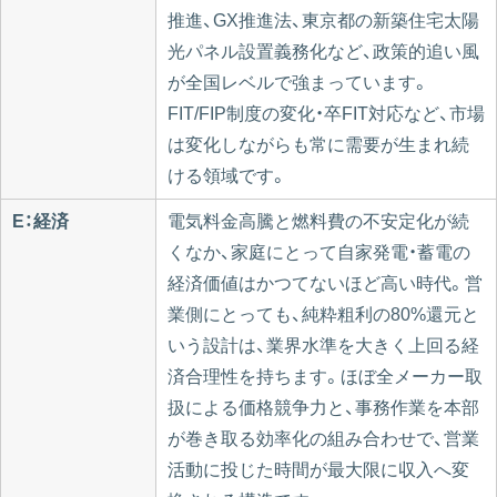
推進、GX推進法、東京都の新築住宅太陽
光パネル設置義務化など、政策的追い風
が全国レベルで強まっています。
FIT/FIP制度の変化・卒FIT対応など、市場
は変化しながらも常に需要が生まれ続
ける領域です。
E：経済
電気料金高騰と燃料費の不安定化が続
くなか、家庭にとって自家発電・蓄電の
経済価値はかつてないほど高い時代。営
業側にとっても、純粋粗利の80%還元と
いう設計は、業界水準を大きく上回る経
済合理性を持ちます。ほぼ全メーカー取
扱による価格競争力と、事務作業を本部
が巻き取る効率化の組み合わせで、営業
活動に投じた時間が最大限に収入へ変