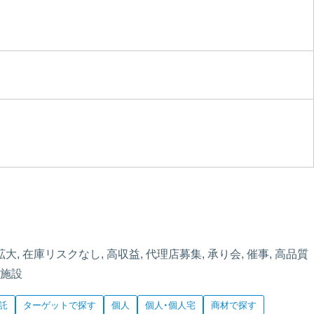
大, 在庫リスクなし, 高収益, 代理店募集, 承り会, 催事, 高品質
業施設
託
ターゲットで探す
個人
個人・個人宅
商材で探す