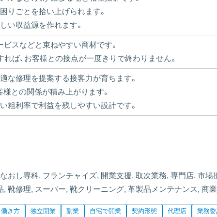
の困りごとを拾い上げられます。
新しい収益源を作れます。
ービスなどと束ねやすい商材です。
供すれば、お客様との接点が一度きりで終わりません。
最適な修理を提案する接客力が育ちます。
客様との関係が積み上がります。
高い粗利率で利益を残しやすい設計です。
おなおし専科, フランチャイズ, 開業支援, 取次業務, 専門店, 市場拡
品, 靴修理, スーパー, 靴クリーニング, 革製品メンテナンス, 商
働き方
独立開業
副業
自宅で開業
契約形態
代理店
業務委