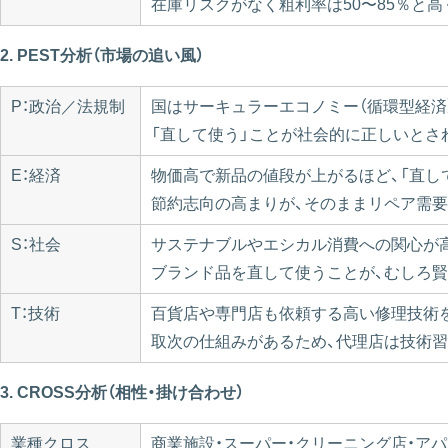
在庫リスクがなく粗利率は50〜85％と
2. PEST分析（市場の追い風）
P：政治／法規制
国はサーキュラーエコノミー（循環型経済
「直して使う」ことが社会的に正しいとさ
E：経済
物価高で新品の値段が上がるほど、「直し
節約志向の高まりが、そのままリペア需
S：社会
サステナブルやエシカル消費への関心が
ブランド品を直して使うことが、むしろ
T：技術
百貨店や専門店も依頼する高い修理技術
取次の仕組みがあるため、代理店は技術
3. CROSS分析（相性・掛け合わせ）
業種クロス
商業施設・スーパー・クリーニング店・ア